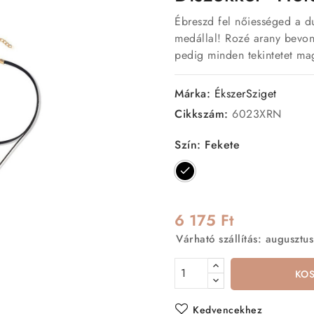
Ébreszd fel nőiességed a du
medállal! Rozé arany bevon
pedig minden tekintetet ma
Márka:
ÉkszerSziget
Cikkszám:
6023XRN
Szín: Fekete
Fekete
6 175 Ft
Várható szállítás: augusztus
KO
Kedvencekhez