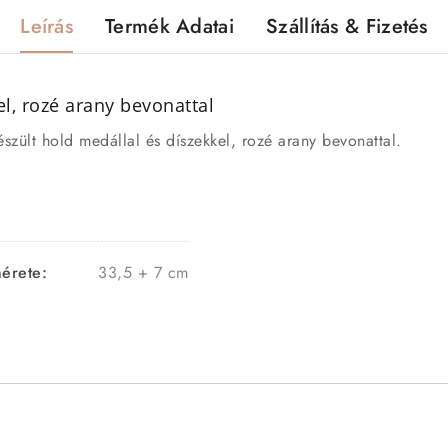
Leírás
Termék Adatai
Szállítás & Fizetés
l, rozé arany bevonattal
észült hold medállal és díszekkel, rozé arany bevonattal.
érete:
33,5 + 7 cm