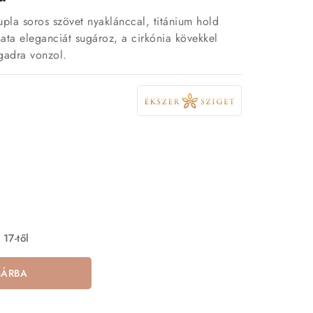
pla soros szövet nyaklánccal, titánium hold
ata eleganciát sugároz, a cirkónia kövekkel
gadra vonzol.
 17-től
SÁRBA