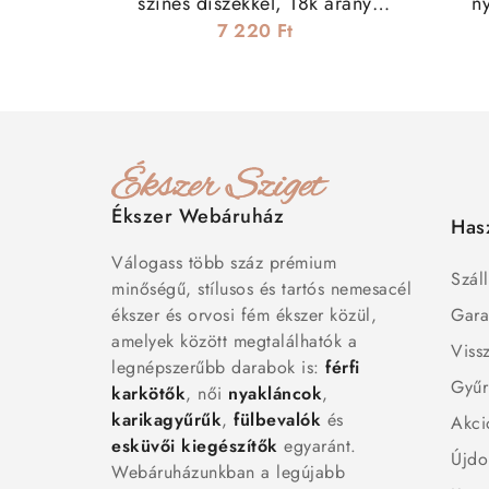
színes díszekkel, 18k arany
n
bevonattal
7 220 Ft
Ékszer Webáruház
Has
Válogass több száz prémium
Száll
minőségű, stílusos és tartós nemesacél
ékszer és orvosi fém ékszer közül,
Gara
amelyek között megtalálhatók a
Viss
legnépszerűbb darabok is:
férfi
Gyűr
karkötők
, női
nyakláncok
,
karikagyűrűk
,
fülbevalók
és
Akci
esküvői kiegészítők
egyaránt.
Újdo
Webáruházunkban a legújabb