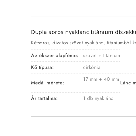
Dupla soros nyaklánc titánium díszekke
Kétsoros, divatos szövet nyaklánc, titániumból k
Az ékszer alapféme:
szövet + titánium
Kő típusa:
cirkónia
17 mm + 40 mm
Medál mérete:
Lánc m
Ár tartalma:
1 db nyaklánc