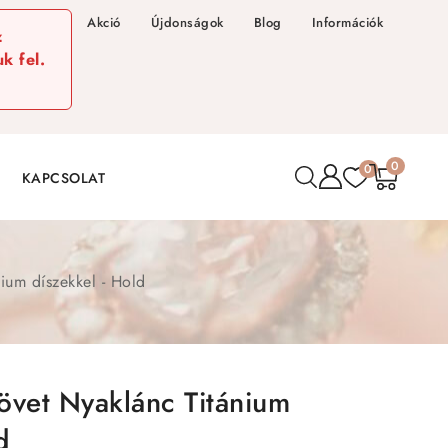
Akció
Újdonságok
Blog
Információk
z
k fel.
0
0
KAPCSOLAT
nium díszekkel - Hold
övet Nyaklánc Titánium
d