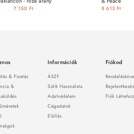
yakláncon - rozé arany
& Peace
7 150 Ft
8 613 Ft
znos
Információk
Fiókod
ítás & Fizetés
ÁSZF
Rendelésköve
ncia &
Sütik Használata
Bejelentkezé
zaküldés
Adatvédelem
Fiók Létreho
űméretek
Cégadatok
ó
Elállás
nságok