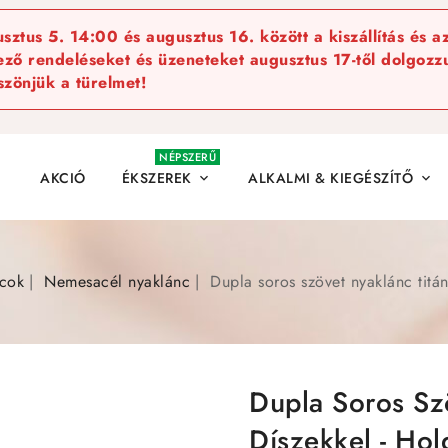
ztus 5. 14:00 és augusztus 16. között a kiszállítás és a
kező rendeléseket és üzeneteket augusztus 17-től dolgozzu
szönjük a türelmet!
NÉPSZERŰ
AKCIÓ
ÉKSZEREK
ALKALMI & KIEGÉSZÍTŐ


cok
Nemesacél nyaklánc
Dupla soros szövet nyaklánc titá
Dupla Soros Sz
Díszekkel - Hol