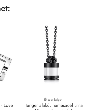
et:
ÉkszerSziget
 - Love
Henger alakú, nemesacél urna
TE AM