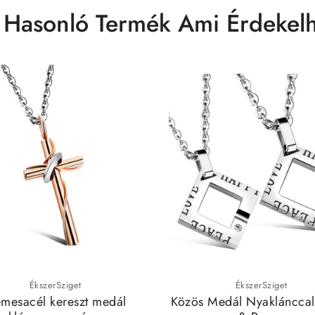
 Hasonló Termék Ami Érdekelh
ÉkszerSziget
ÉkszerSziget
mesacél kereszt medál
Közös Medál Nyaklánccal