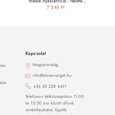
medál nyaklánccal - fekete
színben
7 240 Ft
Kapcsolat
Magyarország
tés
s
info@ekszer-sziget.hu
zása
+36 30 228 4431
Telefonon hétköznapokon 11:00
és 15:00 óra között állunk
rendelkezésére. Egyéb