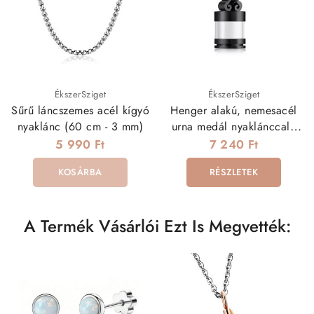
ÉkszerSziget
ÉkszerSziget
Sűrű láncszemes acél kígyó
Henger alakú, nemesacél
nyaklánc (60 cm - 3 mm)
urna medál nyaklánccal -
fekete színben
5 990 Ft
7 240 Ft
KOSÁRBA
RÉSZLETEK
A Termék Vásárlói Ezt Is Megvették: