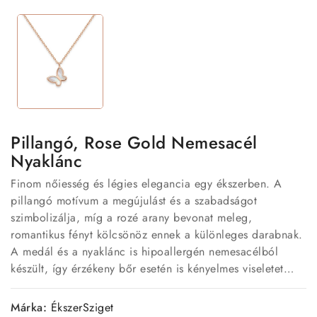
Pillangó, Rose Gold Nemesacél
Nyaklánc
Finom nőiesség és légies elegancia egy ékszerben. A
pillangó motívum a megújulást és a szabadságot
szimbolizálja, míg a rozé arany bevonat meleg,
romantikus fényt kölcsönöz ennek a különleges darabnak.
A medál és a nyaklánc is hipoallergén nemesacélból
készült, így érzékeny bőr esetén is kényelmes viseletet
biztosít. Letisztult, mégis bájos kialakítása miatt tökéletes
választás a mindennapokra és elegáns alkalmakra is.
Márka:
ÉkszerSziget