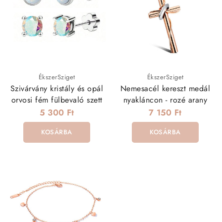
ÉkszerSziget
ÉkszerSziget
Szivárvány kristály és opál
Nemesacél kereszt medál
orvosi fém fülbevaló szett
nyakláncon - rozé arany
5 300 Ft
7 150 Ft
KOSÁRBA
KOSÁRBA