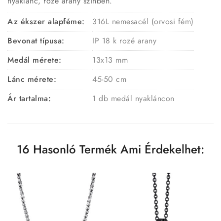
nyaklánc, rozé arany színben.
Az ékszer alapféme:
316L nemesacél (orvosi fém)
Bevonat típusa:
IP 18 k rozé arany
Medál mérete:
13x13 mm
Lánc mérete:
45-50 cm
Ár tartalma:
1 db medál nyakláncon
16 Hasonló Termék Ami Érdekelhet: