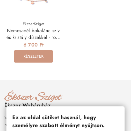
ÉkszerSziget
Nemesacél bokalánc szív
és kristály díszekkel - rozé
arany
6 700 Ft
RÉSZLETEK
Ékszer Webáruház
Ez az oldal sütiket használ, hogy
Válogass több száz prémium minőségű, stílusos és tartós
nemesacél ékszer és orvosi fém ékszer közül, amelyek
személyre szabott élményt nyújtson.