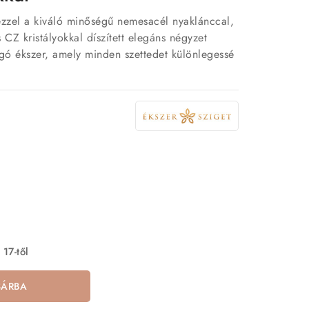
ezzel a kiváló minőségű nemesacél nyaklánccal,
 CZ kristályokkal díszített elegáns négyzet
ogó ékszer, amely minden szettedet különlegessé
 17-től
SÁRBA