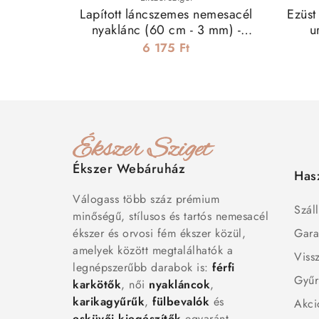
Lapított láncszemes nemesacél
Ezüst
nyaklánc (60 cm - 3 mm) -
u
Fekete
6 175 Ft
Ékszer Webáruház
Has
Válogass több száz prémium
Száll
minőségű, stílusos és tartós nemesacél
ékszer és orvosi fém ékszer közül,
Gara
amelyek között megtalálhatók a
Viss
legnépszerűbb darabok is:
férfi
Gyűr
karkötők
, női
nyakláncok
,
karikagyűrűk
,
fülbevalók
és
Akci
esküvői kiegészítők
egyaránt.