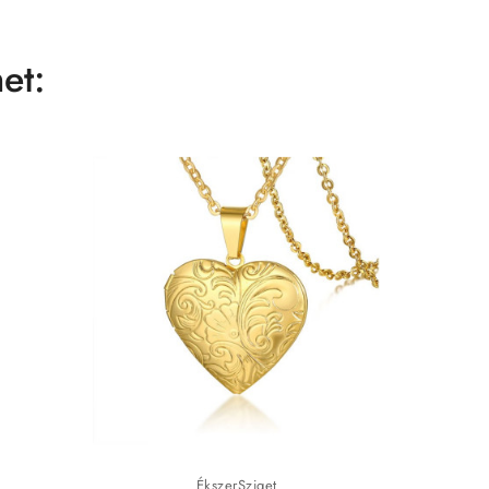
et:
ÉkszerSziget