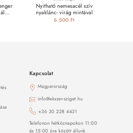
henger
Nyitható nemesacél szív
Páros N
ál
nyaklánc- virág mintával
-
m
6 500 Ft
Kapcsolat
Magyarország
tés
s
info@ekszer-sziget.hu
zása
+36 30 228 4431
Telefonon hétköznapokon 11:00
és 15:00 óra között állunk