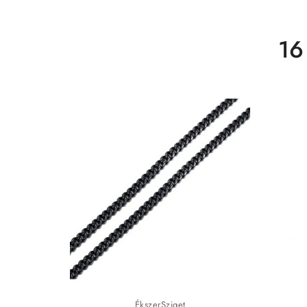
16
ÉkszerSziget