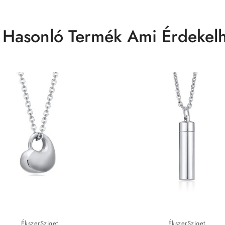
 Hasonló Termék Ami Érdekelh
ÉkszerSziget
ÉkszerSziget