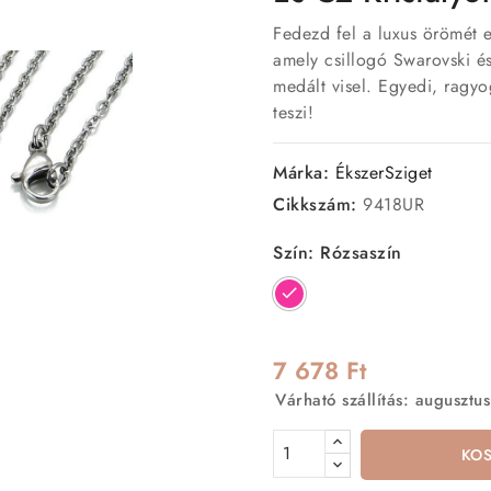
Fedezd fel a luxus örömét 
amely csillogó Swarovski és
medált visel. Egyedi, ragy
teszi!
Márka:
ÉkszerSziget
Cikkszám:
9418UR
Szín: Rózsaszín
Rózsaszín
7 678 Ft
Várható szállítás: augusztus
KO