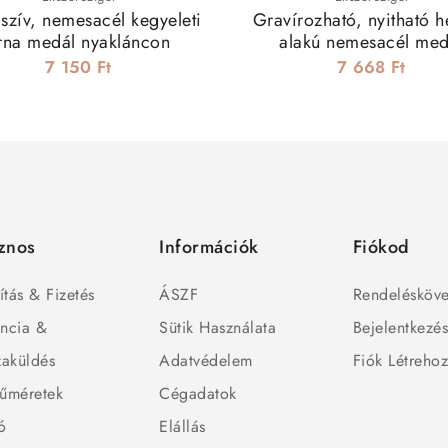
 szív, nemesacél kegyeleti
Gravírozható, nyitható 
rna medál nyakláncon
alakú nemesacél med
nyaklánccal - 41 m
7 150 Ft
7 668 Ft
znos
Információk
Fiókod
ítás & Fizetés
ÁSZF
Rendelésköve
ncia &
Sütik Használata
Bejelentkezé
zaküldés
Adatvédelem
Fiók Létreho
űméretek
Cégadatok
ó
Elállás