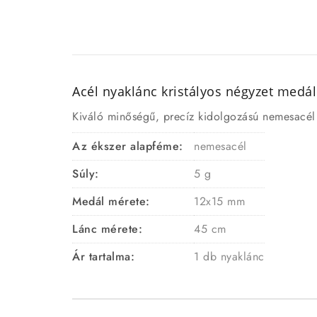
Acél nyaklánc kristályos négyzet medál
Kiváló minőségű, precíz kidolgozású nemesacél n
Az ékszer alapféme:
nemesacél
Súly:
5 g
Medál mérete:
12x15 mm
Lánc mérete:
45 cm
Ár tartalma:
1 db nyaklánc