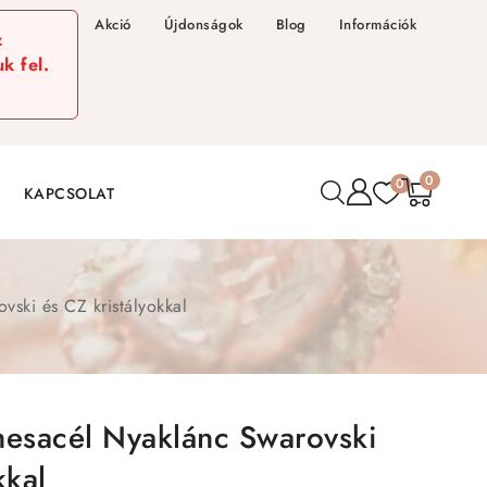
Akció
Újdonságok
Blog
Információk
z
k fel.
0
0
KAPCSOLAT
ski és CZ kristályokkal
esacél Nyaklánc Swarovski
kkal