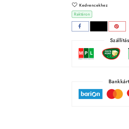
Kedvencekhez
Raktáron
Szállít
Bankkárt