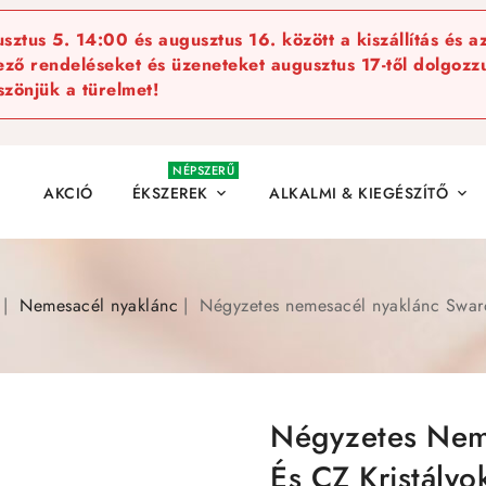
ztus 5. 14:00 és augusztus 16. között a kiszállítás és a
kező rendeléseket és üzeneteket augusztus 17-től dolgozzu
szönjük a türelmet!
NÉPSZERŰ
AKCIÓ
ÉKSZEREK
ALKALMI & KIEGÉSZÍTŐ


Nemesacél nyaklánc
Négyzetes nemesacél nyaklánc Swarov
Négyzetes Nem
És CZ Kristályo