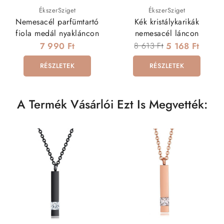
ÉkszerSziget
ÉkszerSziget
Nemesacél parfümtartó
Kék kristálykarikák
fiola medál nyakláncon
nemesacél láncon
7 990 Ft
8 613 Ft
5 168 Ft
RÉSZLETEK
RÉSZLETEK
A Termék Vásárlói Ezt Is Megvették: