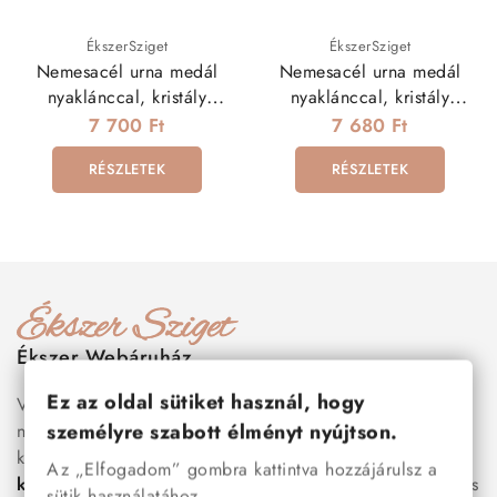
ÉkszerSziget
ÉkszerSziget
Nemesacél urna medál
Nemesacél urna medál
nyaklánccal, kristály
nyaklánccal, kristály
berakással, fekete színben
berakással - rozé arany
7 700 Ft
7 680 Ft
színben
RÉSZLETEK
RÉSZLETEK
Ékszer Webáruház
Ez az oldal sütiket használ, hogy
Válogass több száz prémium minőségű, stílusos és tartós
személyre szabott élményt nyújtson.
nemesacél ékszer és orvosi fém ékszer közül, amelyek
között megtalálhatók a legnépszerűbb darabok is:
férfi
Az „Elfogadom” gombra kattintva hozzájárulsz a
karkötők
, női
nyakláncok
,
karikagyűrűk
,
fülbevalók
és
sütik használatához.