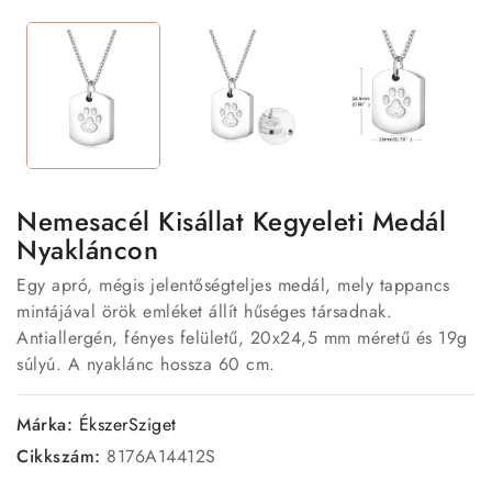
Nemesacél Kisállat Kegyeleti Medál
Nyakláncon
Egy apró, mégis jelentőségteljes medál, mely tappancs
mintájával örök emléket állít hűséges társadnak.
Antiallergén, fényes felületű, 20x24,5 mm méretű és 19g
súlyú. A nyaklánc hossza 60 cm.
Márka:
ÉkszerSziget
Cikkszám:
8176A14412S