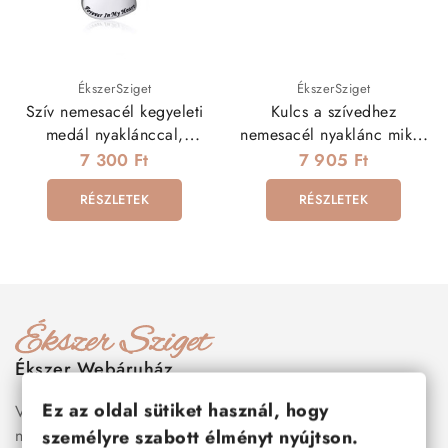
ÉkszerSziget
ÉkszerSziget
Szív nemesacél kegyeleti
Kulcs a szívedhez
medál nyaklánccal,
nemesacél nyaklánc mikro
gravírozott szöveggel
cirkóniával
7 300 Ft
7 905 Ft
RÉSZLETEK
RÉSZLETEK
Ékszer Webáruház
Ez az oldal sütiket használ, hogy
Válogass több száz prémium minőségű, stílusos és tartós
nemesacél ékszer és orvosi fém ékszer közül, amelyek
személyre szabott élményt nyújtson.