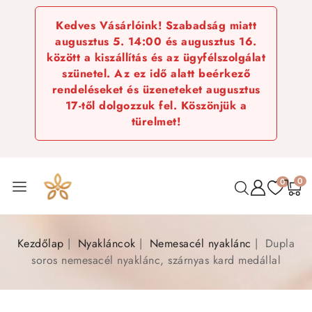
Kedves Vásárlóink! Szabadság miatt
augusztus 5. 14:00 és augusztus 16.
között a kiszállítás és az ügyfélszolgálat
szünetel. Az ez idő alatt beérkező
rendeléseket és üzeneteket augusztus
17-től dolgozzuk fel. Köszönjük a
türelmet!
0
0
Kezdőlap
Nyakláncok
Nemesacél nyaklánc
Dupla
soros nemesacél nyaklánc, szárnyas kard medállal