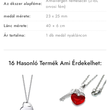
Antiallergén nemesacél (316L
Az ékszer alapféme:
orvosi fém)
medál mérete:
23 x 25 mm
Lánc mérete:
40 + 6 cm
Ár tartalma:
1 db medál nyakláncon
16 Hasonló Termék Ami Érdekelhet: