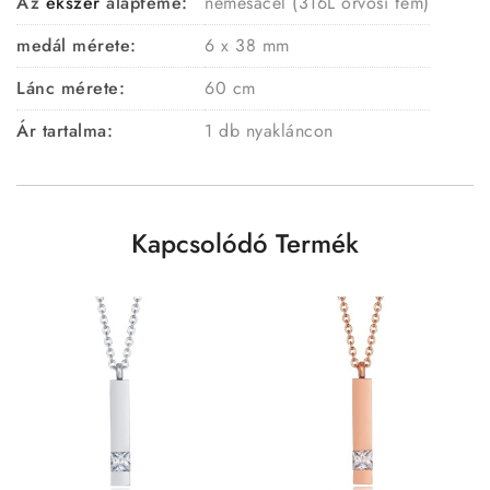
Az
ékszer
alapféme:
nemesacél (316L orvosi fém)
medál mérete:
6 x 38 mm
Lánc mérete:
60 cm
Ár tartalma:
1 db nyakláncon
Kapcsolódó Termék