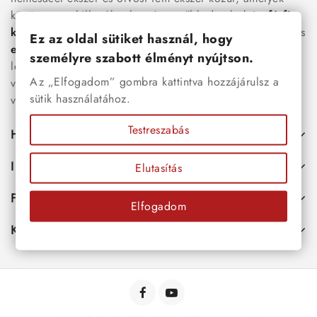
között megtalálhatók a legnépszerűbb darabok is:
férfi
karkötők
, női
nyakláncok
,
karikagyűrűk
,
fülbevalók
és
Ez az oldal sütiket használ, hogy
esküvői kiegészítők
egyaránt. Webáruházunkban a
személyre szabott élményt nyújtson.
legújabb trendeket követő, mégis időtálló ékszerek közül
Az „Elfogadom” gombra kattintva hozzájárulsz a
választhatsz – legyen szó ajándékról, mindennapi
sütik használatához.
viseletről vagy különleges alkalmakról.
Testreszabás
Hasznos
Információk
Elutasítás
Fiókod
Elfogadom
Kapcsolat