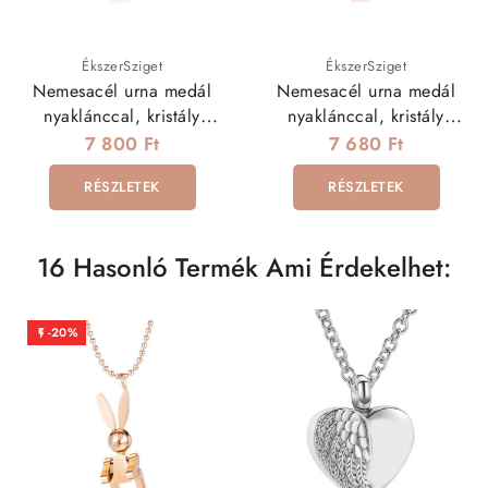
ÉkszerSziget
ÉkszerSziget
Nemesacél urna medál
Nemesacél urna medál
nyaklánccal, kristály
nyaklánccal, kristály
berakással
berakással - rozé arany
7 800 Ft
7 680 Ft
színben
RÉSZLETEK
RÉSZLETEK
16 Hasonló Termék Ami Érdekelhet:
-20%
