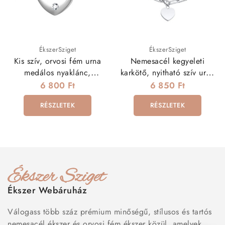
ÉkszerSziget
ÉkszerSziget
Kis szív, orvosi fém urna
Nemesacél kegyeleti
medálos nyaklánc,
karkötő, nyitható szív urna
kristállyal
dísszel
6 800 Ft
6 850 Ft
RÉSZLETEK
RÉSZLETEK
Ékszer Webáruház
Válogass több száz prémium minőségű, stílusos és tartós
nemesacél ékszer és orvosi fém ékszer közül, amelyek