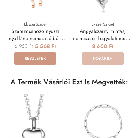
ÉkszerSziget
ÉkszerSziget
Szerencsehozó nyuszi
Angyalszárny mintás,
nyaklánc nemesacélból,
nemesacél kegyeleti medál
rózsaarany bevonattal
nyakláncon, tölcsérrel
6 960 Ft
5 568 Ft
8 600 Ft
RÉSZLETEK
KOSÁRBA
A Termék Vásárlói Ezt Is Megvették: