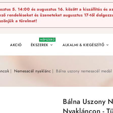
ztus 5. 14:00 és augusztus 16. között a kiszállítás és a
kező rendeléseket és üzeneteket augusztus 17-től dolgozzu
szönjük a türelmet!
NÉPSZERŰ
AKCIÓ
ÉKSZEREK
ALKALMI & KIEGÉSZÍTŐ


áncok
Nemesacél nyaklánc
Bálna uszony nemesacél medál n
Bálna Uszony 
Nyakláncon - Tü