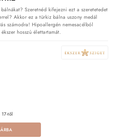
bálnákat? Szeretnéd kifejezni ezt a szeretetedet
errel? Akkor ez a türkiz bálna uszony medál
ztás számodra! Hipoallergén nemesacélból
 ékszer hosszú élettartamát.
 17-től
SÁRBA