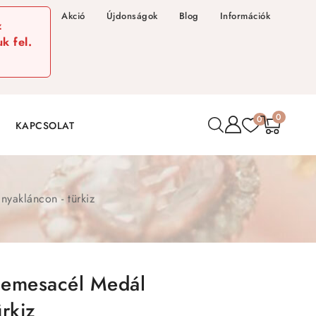
Akció
Újdonságok
Blog
Információk
z
k fel.
0
0
KAPCSOLAT
yakláncon - türkiz
Nemesacél Medál
rkiz