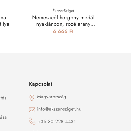
ÉkszerSziget
rna
Nemesacél horgony medál
Dup
llyal
nyakláncon, rozé arany
nyaklánc
bevonattal
6 666 Ft
Kapcsolat
Magyarország
tés
s
info@ekszer-sziget.hu
zása
+36 30 228 4431