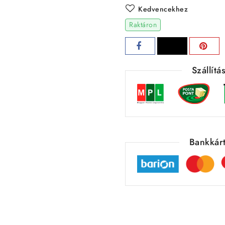
Kedvencekhez
Raktáron
Szállít
Bankkárt