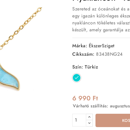
Szereted az óceánokat és a 
egy igazán különleges éksz
nyakláncon tökéletes válas
készült, amely garantálja az
Márka:
ÉkszerSziget
Cikkszám:
83438NG24
Szín: Türkiz
Türkiz
6 990 Ft
Várható szállítás: augusztus
KO