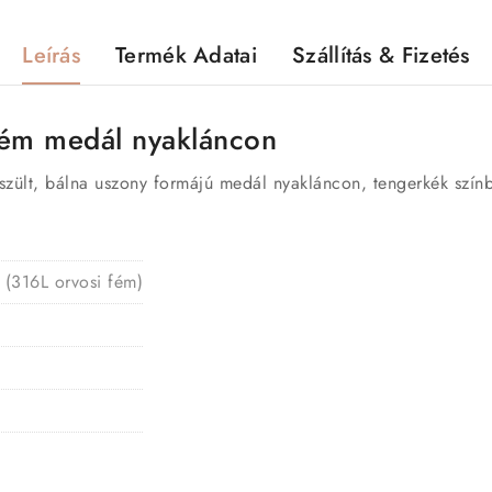
Leírás
Termék Adatai
Szállítás & Fizetés
 fém medál nyakláncon
zült, bálna uszony formájú medál nyakláncon, tengerkék színb
 (316L orvosi fém)