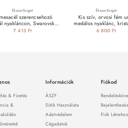
ÉkszerSziget
ÉkszerSziget
mesacél szerencsehozó
Kis szív, orvosi fém u
l nyakláncon, Swarovski
medálos nyaklánc, kristá
ristállyal - Pezsgőszín
7 413 Ft
6 800 Ft
znos
Információk
Fiókod
ítás & Fizetés
ÁSZF
Rendelésköve
ncia &
Sütik Használata
Bejelentkezé
zaküldés
Adatvédelem
Fiók Létreho
űméretek
Cégadatok