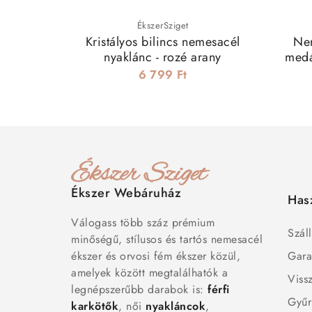
ÉkszerSziget
Kristályos bilincs nemesacél
Ne
nyaklánc - rozé arany
medá
k
6 799 Ft
Ékszer Webáruház
Has
Válogass több száz prémium
Száll
minőségű, stílusos és tartós nemesacél
ékszer és orvosi fém ékszer közül,
Gara
amelyek között megtalálhatók a
Viss
legnépszerűbb darabok is:
férfi
Gyűr
karkötők
, női
nyakláncok
,