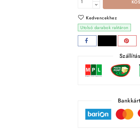
KO
Kedvencekhez
Utolsó darabok raktáron
Szállít
Bankkárt