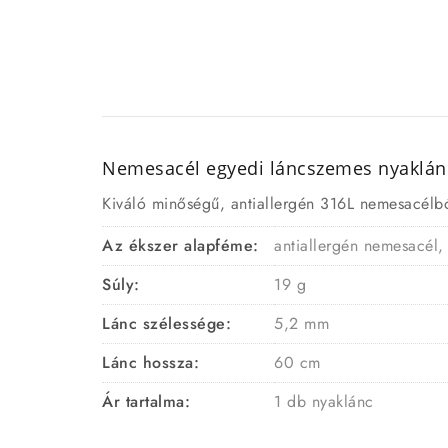
Nemesacél egyedi láncszemes nyaklánc
Kiváló minőségű, antiallergén 316L nemesacélból 
Az ékszer alapféme:
antiallergén nemesacél,
Súly:
19 g
Lánc szélessége:
5,2 mm
Lánc hossza:
60 cm
Ár tartalma:
1 db nyaklánc