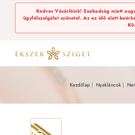
Kedves Vásárlóink! Szabadság miatt augus
ügyfélszolgálat szünetel. Az ez idő alatt beér
Kö
Kezdőlap
Nyakláncok
Nem