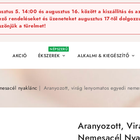
ztus 5. 14:00 és augusztus 16. között a kiszállítás és a
kező rendeléseket és üzeneteket augusztus 17-től dolgozzu
szönjük a türelmet!
NÉPSZERŰ
AKCIÓ
ÉKSZEREK
ALKALMI & KIEGÉSZÍTŐ


esacél nyaklánc
Aranyozott, virág lenyomatos egyedi nem
Aranyozott, Vi
Nemesacél Nya