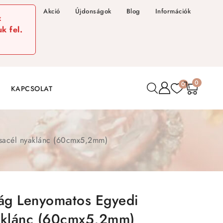
Akció
Újdonságok
Blog
Információk
z
k fel.
0
0
KAPCSOLAT
esacél nyaklánc (60cmx5,2mm)
rág Lenyomatos Egyedi
klánc (60cmx5,2mm)