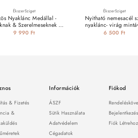
ÉkszerSziget
ÉkszerSziget
ös Nyaklánc Medállal -
Nyitható nemesacél s
knak & Szerelmeseknek -
nyaklánc- virág mintá
Végtelen Szerelem
9 990 Ft
6 500 Ft
znos
Információk
Fiókod
ítás & Fizetés
ÁSZF
Rendelésköve
ncia &
Sütik Használata
Bejelentkezé
zaküldés
Adatvédelem
Fiók Létreho
űméretek
Cégadatok