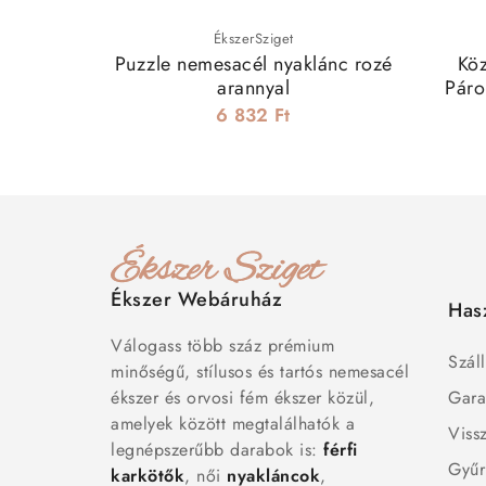
ÉkszerSziget
Puzzle nemesacél nyaklánc rozé
Köz
arannyal
Páro
6 832 Ft
Ékszer Webáruház
Has
Válogass több száz prémium
Száll
minőségű, stílusos és tartós nemesacél
ékszer és orvosi fém ékszer közül,
Gara
amelyek között megtalálhatók a
Viss
legnépszerűbb darabok is:
férfi
Gyűr
karkötők
, női
nyakláncok
,