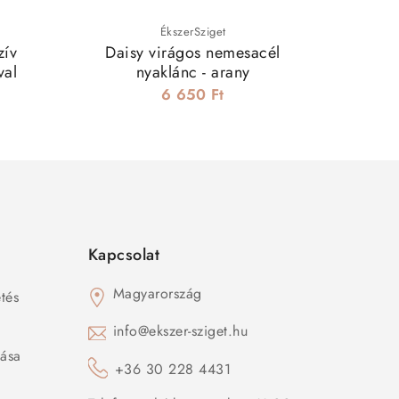
ÉkszerSziget
zív
Daisy virágos nemesacél
Angya
val
nyaklánc - arany
medál 
6 650 Ft
Kapcsolat
Magyarország
tés
s
info@ekszer-sziget.hu
zása
+36 30 228 4431