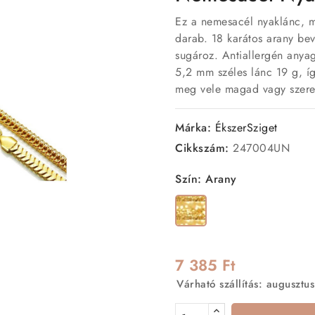
Ez a nemesacél nyaklánc, me
darab. 18 karátos arany bev
sugároz. Antiallergén anyag
5,2 mm széles lánc 19 g, íg
meg vele magad vagy szeret
Márka:
ÉkszerSziget
Cikkszám:
247004UN
Szín: Arany
Arany
7 385 Ft
Várható szállítás: augusztus