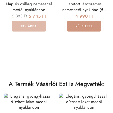
Nap és csillag nemesacél
Lapított láncszemes
medál nyakláncon
nemesacél nyaklánc (50
cm - 3 mm)
6 383 Ft
5 745 Ft
4 990 Ft
KOSÁRBA
RÉSZLETEK
A Termék Vásárlói Ezt Is Megvették: