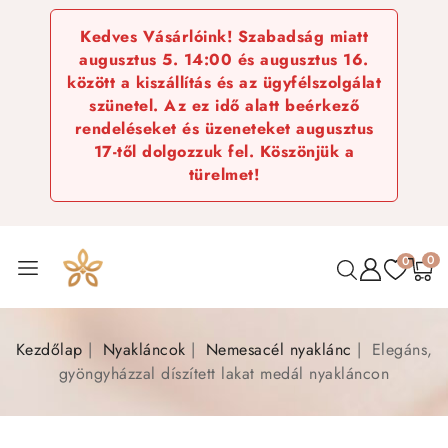
Kedves Vásárlóink! Szabadság miatt
augusztus 5. 14:00 és augusztus 16.
között a kiszállítás és az ügyfélszolgálat
szünetel. Az ez idő alatt beérkező
rendeléseket és üzeneteket augusztus
17-től dolgozzuk fel. Köszönjük a
türelmet!
0
0
Kezdőlap
Nyakláncok
Nemesacél nyaklánc
Elegáns,
gyöngyházzal díszített lakat medál nyakláncon