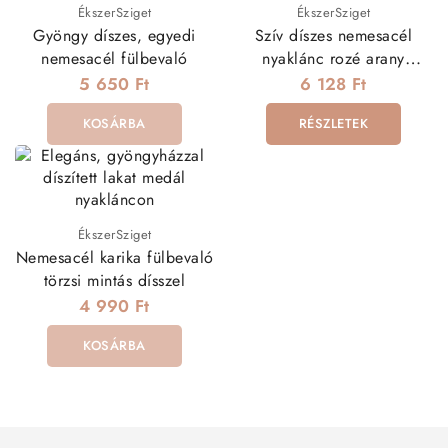
ÉkszerSziget
ÉkszerSziget
Gyöngy díszes, egyedi
Szív díszes nemesacél
nemesacél fülbevaló
nyaklánc rozé arany
bevonattal
5 650 Ft
6 128 Ft
KOSÁRBA
RÉSZLETEK
ÉkszerSziget
Nemesacél karika fülbevaló
törzsi mintás dísszel
4 990 Ft
KOSÁRBA