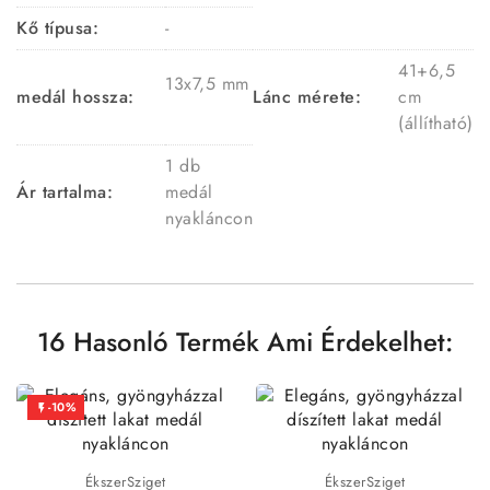
Kő típusa:
-
41+6,5
13x7,5 mm
medál hossza:
Lánc mérete:
cm
(állítható)
1 db
Ár tartalma:
medál
nyakláncon
16 Hasonló Termék Ami Érdekelhet:
-10%

ÉkszerSziget
ÉkszerSziget