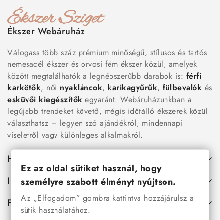
Ékszer Webáruház
Válogass több száz prémium minőségű, stílusos és tartós
nemesacél ékszer és orvosi fém ékszer közül, amelyek
között megtalálhatók a legnépszerűbb darabok is:
férfi
karkötők
, női
nyakláncok
,
karikagyűrűk
,
fülbevalók
és
esküvői kiegészítők
egyaránt. Webáruházunkban a
legújabb trendeket követő, mégis időtálló ékszerek közül
választhatsz – legyen szó ajándékról, mindennapi
viseletről vagy különleges alkalmakról.
Hasznos
Ez az oldal sütiket használ, hogy
Információk
személyre szabott élményt nyújtson.
Az „Elfogadom” gombra kattintva hozzájárulsz a
Fiókod
sütik használatához.