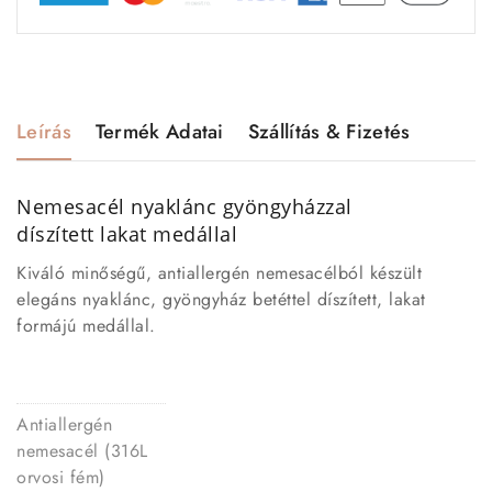
Leírás
Termék Adatai
Szállítás & Fizetés
Nemesacél nyaklánc gyöngyházzal
díszített lakat medállal
Kiváló minőségű, antiallergén nemesacélból készült
elegáns nyaklánc, gyöngyház betéttel díszített, lakat
formájú medállal.
Antiallergén
nemesacél (316L
orvosi fém)