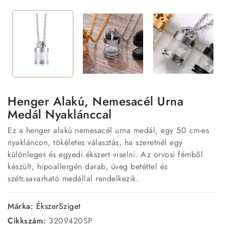
Henger Alakú, Nemesacél Urna
Medál Nyaklánccal
Ez a henger alakú nemesacél urna medál, egy 50 cm-es
nyakláncon, tökéletes választás, ha szeretnél egy
különleges és egyedi ékszert viselni. Az orvosi fémből
készült, hipoallergén darab, üveg betéttel és
szétcsavarható medállal rendelkezik.
Márka:
ÉkszerSziget
Cikkszám:
3209420SP