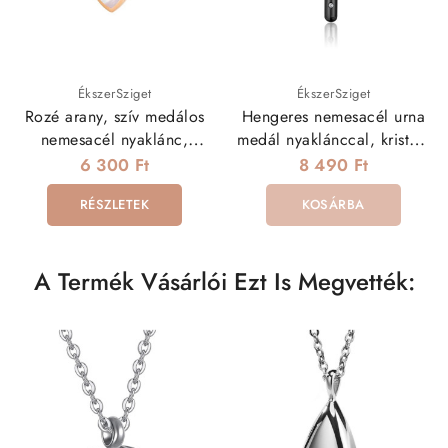
ÉkszerSziget
ÉkszerSziget
Rozé arany, szív medálos
Hengeres nemesacél urna
nemesacél nyaklánc,
medál nyaklánccal, kristály
gyöngyházzal
berakással, fekete színben
6 300 Ft
8 490 Ft
RÉSZLETEK
KOSÁRBA
A Termék Vásárlói Ezt Is Megvették: