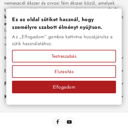
nemesacél ékszer és orvosi fém ékszer közül, amelyek
között megtalálhatók a legnépszerűbb darabok is:
férfi
karkötők
, női
nyakláncok
,
karikagyűrűk
,
fülbevalók
és
Ez az oldal sütiket használ, hogy
esküvői kiegészítők
egyaránt. Webáruházunkban a
személyre szabott élményt nyújtson.
legújabb trendeket követő, mégis időtálló ékszerek közül
Az „Elfogadom” gombra kattintva hozzájárulsz a
választhatsz – legyen szó ajándékról, mindennapi
sütik használatához.
viseletről vagy különleges alkalmakról.
Testreszabás
Hasznos
Információk
Elutasítás
Fiókod
Elfogadom
Kapcsolat