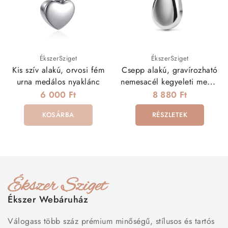
ÉkszerSziget
ÉkszerSziget
Kis szív alakú, orvosi fém
Csepp alakú, gravírozható
urna medálos nyaklánc
nemesacél kegyeleti medál
nyakláncon
6 000 Ft
8 880 Ft
KOSÁRBA
RÉSZLETEK
Ékszer Webáruház
Válogass több száz prémium minőségű, stílusos és tartós