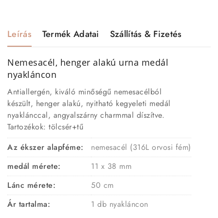
Leírás
Termék Adatai
Szállítás & Fizetés
Nemesacél, henger alakú urna medál
nyakláncon
Antiallergén, kiváló minőségű nemesacélból
készült, henger alakú, nyitható kegyeleti medál
nyaklánccal, angyalszárny charmmal díszítve.
Tartozékok: tölcsér+tű
Az ékszer alapféme:
nemesacél (316L orvosi fém)
medál mérete:
11 x 38 mm
Lánc mérete:
50 cm
Ár tartalma:
1 db nyakláncon