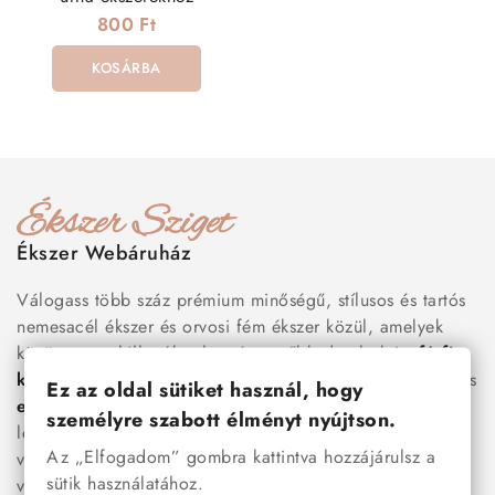
800 Ft
KOSÁRBA
Ékszer Webáruház
Válogass több száz prémium minőségű, stílusos és tartós
nemesacél ékszer és orvosi fém ékszer közül, amelyek
között megtalálhatók a legnépszerűbb darabok is:
férfi
karkötők
, női
nyakláncok
,
karikagyűrűk
,
fülbevalók
és
Ez az oldal sütiket használ, hogy
esküvői kiegészítők
egyaránt. Webáruházunkban a
személyre szabott élményt nyújtson.
legújabb trendeket követő, mégis időtálló ékszerek közül
Az „Elfogadom” gombra kattintva hozzájárulsz a
választhatsz – legyen szó ajándékról, mindennapi
sütik használatához.
viseletről vagy különleges alkalmakról.