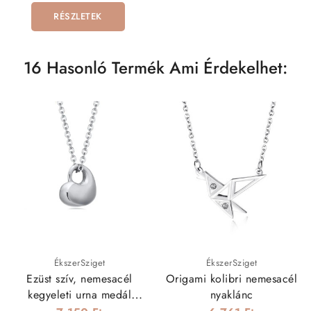
RÉSZLETEK
16 Hasonló Termék Ami Érdekelhet:
ÉkszerSziget
ÉkszerSziget
Ezüst szív, nemesacél
Origami kolibri nemesacél
kegyeleti urna medál
nyaklánc
nyakláncon