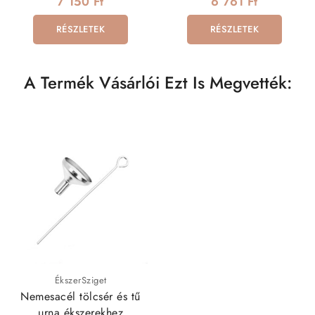
7 150 Ft
6 761 Ft
RÉSZLETEK
RÉSZLETEK
A Termék Vásárlói Ezt Is Megvették:
ÉkszerSziget
Nemesacél tölcsér és tű
urna ékszerekhez