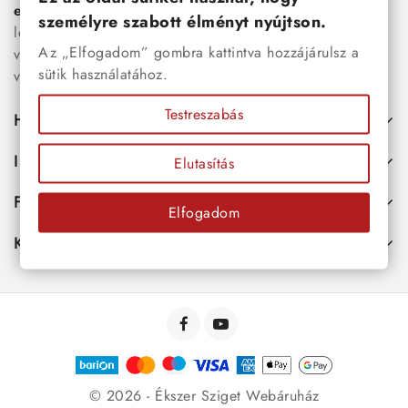
esküvői kiegészítők
egyaránt. Webáruházunkban a
személyre szabott élményt nyújtson.
legújabb trendeket követő, mégis időtálló ékszerek közül
Az „Elfogadom” gombra kattintva hozzájárulsz a
választhatsz – legyen szó ajándékról, mindennapi
sütik használatához.
viseletről vagy különleges alkalmakról.
Testreszabás
Hasznos
Információk
Elutasítás
Fiókod
Elfogadom
Kapcsolat
© 2026 - Ékszer Sziget Webáruház