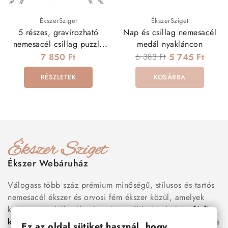
ÉkszerSziget
ÉkszerSziget
5 részes, gravírozható
Nap és csillag nemesacél
nemesacél csillag puzzle
medál nyakláncon
medál nyaklánccal
7 850 Ft
6 383 Ft
5 745 Ft
RÉSZLETEK
KOSÁRBA
Ékszer Webáruház
Válogass több száz prémium minőségű, stílusos és tartós
nemesacél ékszer és orvosi fém ékszer közül, amelyek
között megtalálhatók a legnépszerűbb darabok is:
férfi
karkötők
, női
nyakláncok
,
karikagyűrűk
,
fülbevalók
és
Ez az oldal sütiket használ, hogy