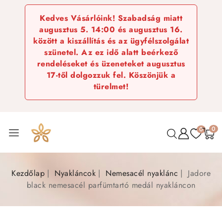
Kedves Vásárlóink! Szabadság miatt
augusztus 5. 14:00 és augusztus 16.
között a kiszállítás és az ügyfélszolgálat
szünetel. Az ez idő alatt beérkező
rendeléseket és üzeneteket augusztus
17-től dolgozzuk fel. Köszönjük a
türelmet!
0
0
Kezdőlap
Nyakláncok
Nemesacél nyaklánc
Jadore
black nemesacél parfümtartó medál nyakláncon