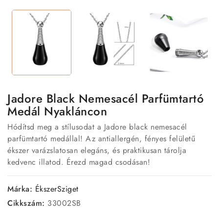
Jadore Black Nemesacél Parfümtartó
Medál Nyakláncon
Hódítsd meg a stílusodat a Jadore black nemesacél
parfümtartó medállal! Az antiallergén, fényes felületű
ékszer varázslatosan elegáns, és praktikusan tárolja
kedvenc illatod. Érezd magad csodásan!
Márka:
ÉkszerSziget
Cikkszám:
33002SB