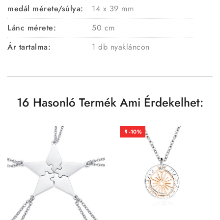
medál mérete/súlya:
14 x 39 mm
Lánc mérete:
50 cm
Ár tartalma:
1 db nyakláncon
16 Hasonló Termék Ami Érdekelhet:
-10%
