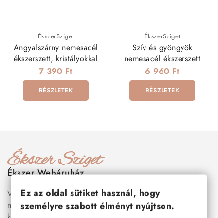
ÉkszerSziget
ÉkszerSziget
Angyalszárny nemesacél
Szív és gyöngyök
ékszerszett, kristályokkal
nemesacél ékszerszett
7 390 Ft
6 960 Ft
RÉSZLETEK
RÉSZLETEK
Ékszer Webáruház
Ez az oldal sütiket használ, hogy
Válogass több száz prémium minőségű, stílusos és tartós
nemesacél ékszer és orvosi fém ékszer közül, amelyek
személyre szabott élményt nyújtson.
között megtalálhatók a legnépszerűbb darabok is:
férfi