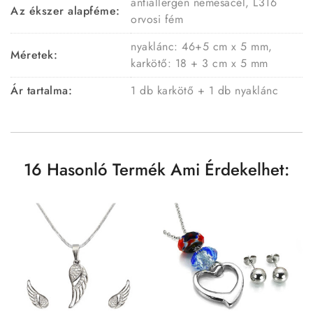
antiallergén nemesacél, L316
Az ékszer alapféme:
orvosi fém
nyaklánc: 46+5 cm x 5 mm,
Méretek:
karkötő: 18 + 3 cm x 5 mm
Ár tartalma:
1 db karkötő + 1 db nyaklánc
16 Hasonló Termék Ami Érdekelhet: