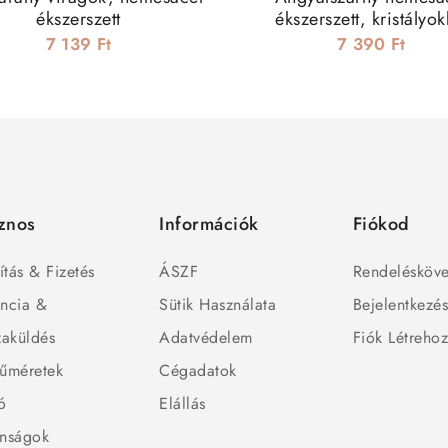
ékszerszett
ékszerszett, kristályok
7 139 Ft
7 390 Ft
znos
Információk
Fiókod
ítás & Fizetés
ÁSZF
Rendelésköve
ncia &
Sütik Használata
Bejelentkezé
zaküldés
Adatvédelem
Fiók Létreho
űméretek
Cégadatok
ó
Elállás
nságok