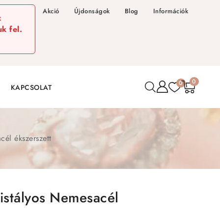
Akció
Újdonságok
Blog
Információk
z
k fel.
0
0
KAPCSOLAT
acél ékszerszett
Kristályos Nemesacél