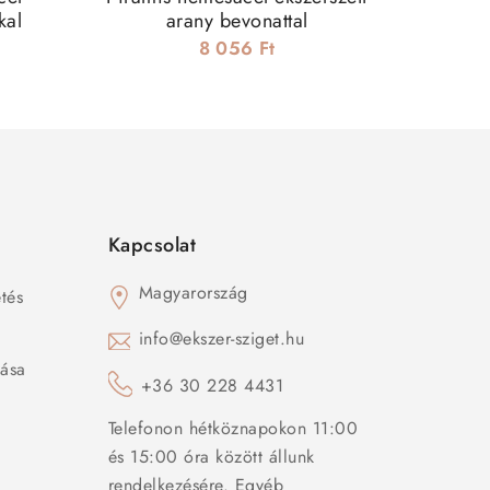
kal
arany bevonattal
8 056 Ft
Kapcsolat
Magyarország
tés
s
info@ekszer-sziget.hu
zása
+36 30 228 4431
Telefonon hétköznapokon 11:00
és 15:00 óra között állunk
rendelkezésére. Egyéb