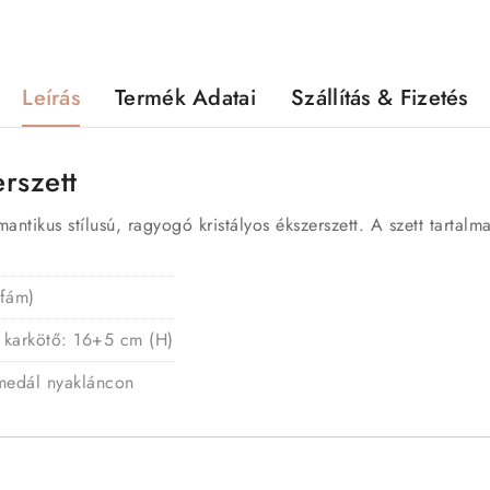
Leírás
Termék Adatai
Szállítás & Fizetés
erszett
ntikus stílusú, ragyogó kristályos ékszerszett. A szett tartalma
 fám)
 karkötő: 16+5 cm (H)
 medál nyakláncon