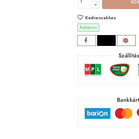
KO
Kedvencekhez
Raktáron
Szállít
Bankkárt