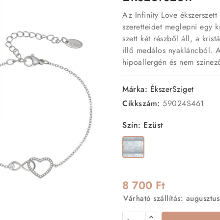
Az Infinity Love ékszerszet
szeretteidet meglepni egy k
szett két részből áll, a kris
illő medálos nyakláncból. 
hipoallergén és nem színez
Márka:
ÉkszerSziget
Cikkszám:
59024S461
Szín: Ezüst
Ezüst
8 700 Ft
Várható szállítás: augusztus