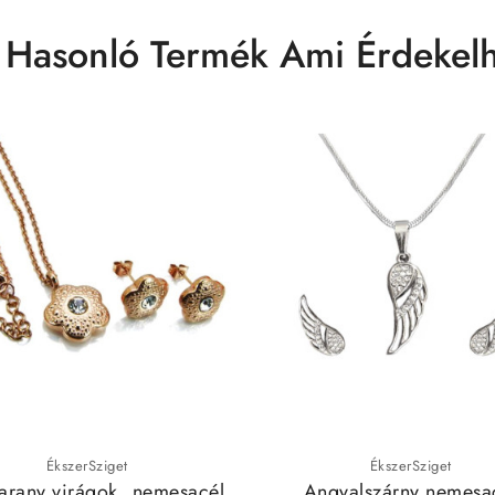
 Hasonló Termék Ami Érdekelh
ÉkszerSziget
ÉkszerSziget
arany virágok, nemesacél
Angyalszárny nemesa