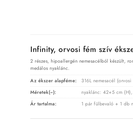
Infinity, orvosi fém szív éksz
2 részes, hipoallergén nemesacélból készült, roma
medálos nyaklánc.
Az ékszer alapféme:
316L nemesacél (orvosi
Méretek(~):
nyaklánc: 42+5 cm (H),
Ár tartalma:
1 pár fülbevaló + 1 db