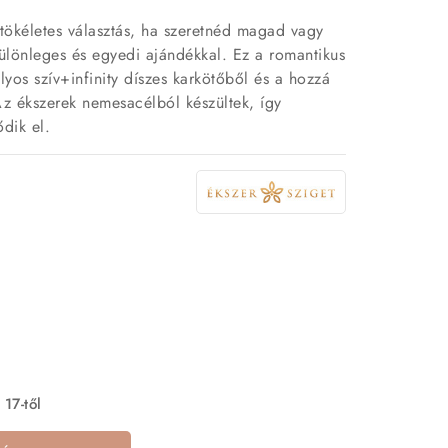
t tökéletes választás, ha szeretnéd magad vagy
ülönleges és egyedi ajándékkal. Ez a romantikus
tályos szív+infinity díszes karkötőből és a hozzá
Az ékszerek nemesacélból készültek, így
ődik el.
 17-től