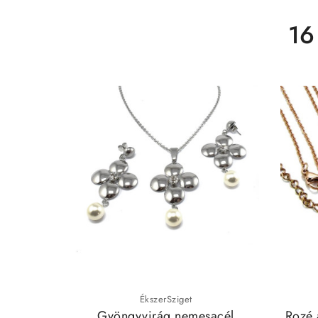
16
ÉkszerSziget
Gyöngyvirág nemesacél
Rozé 