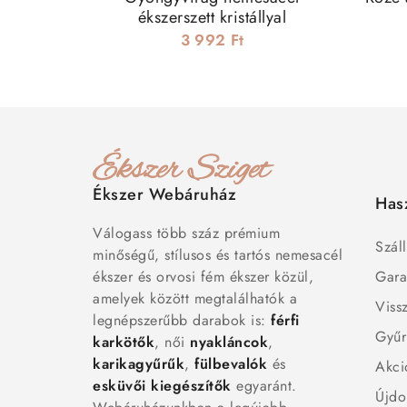
ékszerszett kristállyal
3 992 Ft
Ékszer Webáruház
Has
Válogass több száz prémium
Száll
minőségű, stílusos és tartós nemesacél
ékszer és orvosi fém ékszer közül,
Gara
amelyek között megtalálhatók a
Viss
legnépszerűbb darabok is:
férfi
Gyűr
karkötők
, női
nyakláncok
,
karikagyűrűk
,
fülbevalók
és
Akci
esküvői kiegészítők
egyaránt.
Újdo