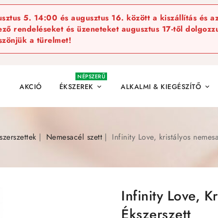
ztus 5. 14:00 és augusztus 16. között a kiszállítás és a
kező rendeléseket és üzeneteket augusztus 17-től dolgozzu
szönjük a türelmet!
NÉPSZERŰ
AKCIÓ
ÉKSZEREK
ALKALMI & KIEGÉSZÍTŐ


szerszettek
Nemesacél szett
Infinity Love, kristályos nemes
Infinity Love, 
Ékszerszett