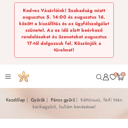
Kedves Vásárlóink! Szabadság miatt
augusztus 5. 14:00 és augusztus 16.
között a kiszállítás és az ügyfélszolgálat
szünetel. Az ez idő alatt beérkező
rendeléseket és üzeneteket augusztus
17-től dolgozzuk fel. Köszönjük a
türelmet!
0
0
Kezdőlap
Gyűrűk
Páros gyűrű
Kéttónusú, férfi titán
karikagyűrű, hullám bevéséssel