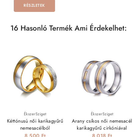
RÉSZLETEK
16 Hasonló Termék Ami Érdekelhet:
ÉkszerSziget
ÉkszerSziget
Kéttónusú női karikagyűrű
Arany csíkos női nemesacél
nemesacélból
karikagyűrű cirkóniával
8 500 Ft
8 018 Ft