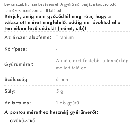
bevonattal, hullám bevéséssel. A gyűrű női párját a kapcsolódó
termékek menüpont alatt találod.
Kérjük, amíg nem győződtél meg róla, hogy a
választott méret megfelelő, addig ne távolítsd el a
terméken lévő cédulát (méret, stb)!
Az ékszer alapféme:
Titánium
Kő típusa:
-
A méreteket fentebb, a termékkép
Gyűrűméret:
mellett találod
Szélesség:
6 mm
Súly:
5 g
Ár tartalma:
1 db gyűrű
A pontos mérethez használj gyűrűmérőt:
GYŰRŰMÉRŐ