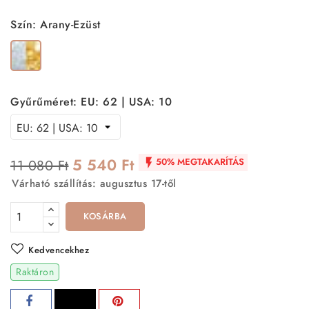
Szín: Arany-Ezüst
Arany-
Ezüst
Gyűrűméret: EU: 62 | USA: 10
5 540 Ft
50% MEGTAKARÍTÁS
11 080 Ft

Várható szállítás: augusztus 17-től
KOSÁRBA
Kedvencekhez
Raktáron