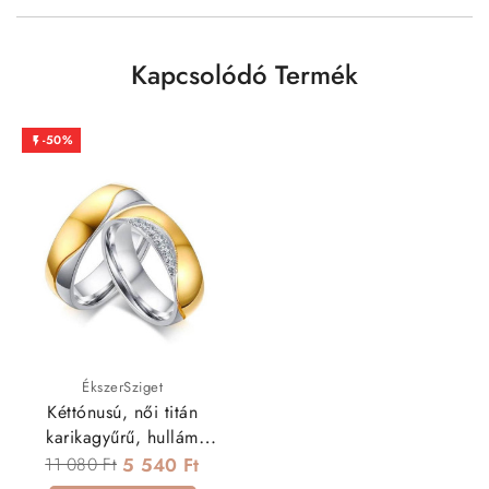
Kapcsolódó Termék
-50%

ÉkszerSziget
Kéttónusú, női titán
karikagyűrű, hullám
bevéséssel
11 080 Ft
5 540 Ft