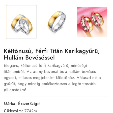
Kéttónusú, Férfi Titán Karikagyűrű,
Hullám Bevéséssel
Elegáns, kéttónusú férfi karikagyűrű, minőségi
titániumból. Az arany bevonat és a hullám bevésés
egyedi, stílusos megjelenést kölcsönöz. Válaszd ezt a
gyűrűt, hogy mindig emlékeztessen a legfontosabb
pillanatokra!
Márka:
ÉkszerSziget
Cikkszám:
7742M