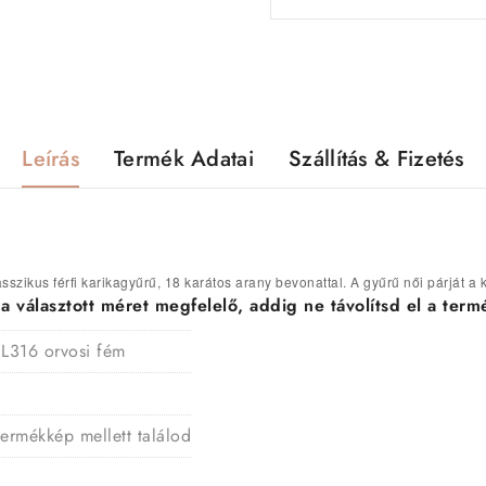
Leírás
Termék Adatai
Szállítás & Fizetés
sszikus férfi karikagyűrű, 18 karátos arany bevonattal. A gyűrű női párját 
választott méret megfelelő, addig ne távolítsd el a termé
 L316 orvosi fém
termékkép mellett találod