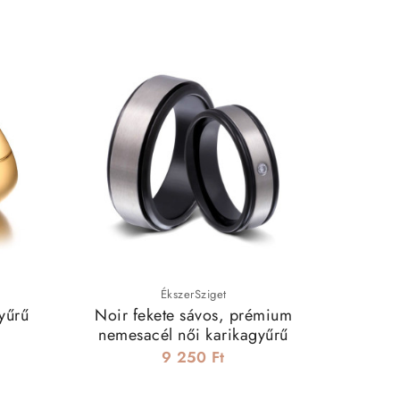
ÉkszerSziget
yűrű
Noir fekete sávos, prémium
Aranyoz
nemesacél női karikagyűrű
nem
9 250 Ft