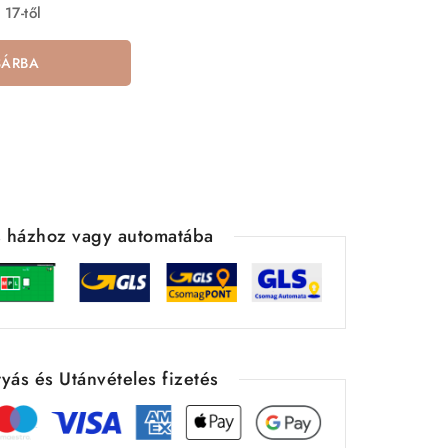
 17-től
SÁRBA
ás házhoz vagy automatába
yás és Utánvételes fizetés