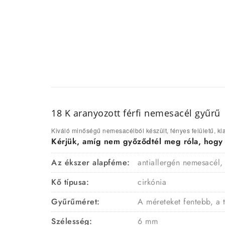
18 K aranyozott férfi nemesacél gyűrű
Kiváló minőségű nemesacélból készült, fényes felületű, kla
Kérjük, amíg nem győződtél meg róla, hogy a 
Az ékszer alapféme:
antiallergén nemesacél,
Kő típusa:
cirkónia
Gyűrűméret:
A méreteket fentebb, a 
Szélesség:
6 mm