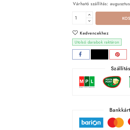
Várható szállítás: augusztus
KO
Kedvencekhez
Utolsó darabok raktáron
Szállít
Bankkárt