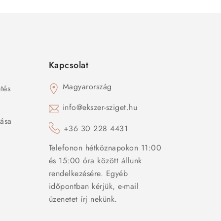
Kapcsolat
Magyarország
tés
s
info@ekszer-sziget.hu
zása
+36 30 228 4431
Telefonon hétköznapokon 11:00
és 15:00 óra között állunk
rendelkezésére. Egyéb
időpontban kérjük, e-mail
üzenetet írj nekünk.