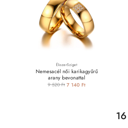
ÉkszerSziget
Nemesacél női karikagyűrű
arany bevonattal
9 520 Ft
7 140 Ft
16