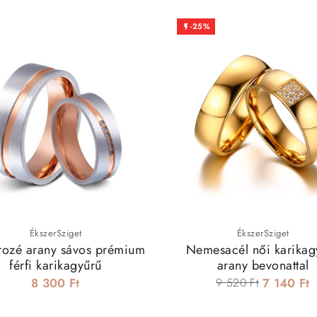
-25%

ÉkszerSziget
ÉkszerSziget
 rozé arany sávos prémium
Nemesacél női karikag
férfi karikagyűrű
arany bevonattal
8 300 Ft
9 520 Ft
7 140 Ft