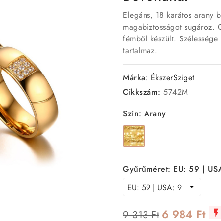
Elegáns, 18 karátos arany b
magabiztosságot sugároz. Ci
fémből készült. Szélessége
tartalmaz.
Márka:
ÉkszerSziget
Cikkszám:
5742M
Szín: Arany
Arany
Gyűrűméret: EU: 59 | US
6 984 Ft
9 313 Ft
