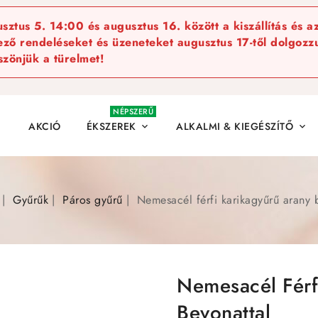
ztus 5. 14:00 és augusztus 16. között a kiszállítás és a
kező rendeléseket és üzeneteket augusztus 17-től dolgozzu
szönjük a türelmet!
NÉPSZERŰ
AKCIÓ
ÉKSZEREK
ALKALMI & KIEGÉSZÍTŐ


Gyűrűk
Páros gyűrű
Nemesacél férfi karikagyűrű arany 
Nemesacél Férf
Bevonattal