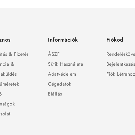
znos
Információk
Fiókod
ítás & Fizetés
ÁSZF
Rendelésköve
ncia &
Sütik Használata
Bejelentkezé
zaküldés
Adatvédelem
Fiók Létreho
űméretek
Cégadatok
ó
Elállás
nságok
solat