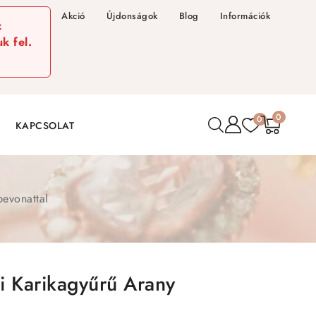
Akció
Újdonságok
Blog
Információk
z
k fel.
0
0
KAPCSOLAT
bevonattal
i Karikagyűrű Arany