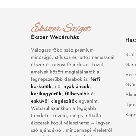
Ékszer Webáruház
Has
Válogass több száz prémium
Száll
minőségű, stílusos és tartós nemesacél
ékszer és orvosi fém ékszer közül,
Gara
amelyek között megtalálhatók a
Viss
legnépszerűbb darabok is:
férfi
Gyűr
karkötők
, női
nyakláncok
,
karikagyűrűk
,
fülbevalók
és
Akci
esküvői kiegészítők
egyaránt.
Újdo
Webáruházunkban a legújabb
Kapc
trendeket követő, mégis időtálló
ékszerek közül választhatsz – legyen
szó ajándékról, mindennapi viseletről