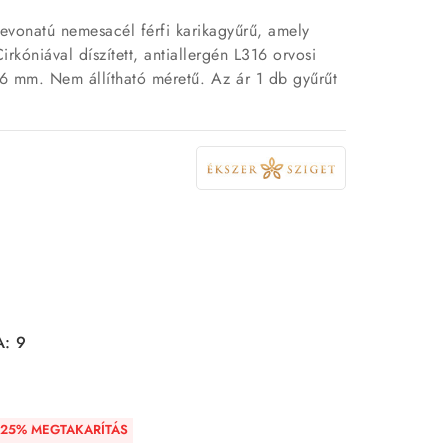
evonatú nemesacél férfi karikagyűrű, amely
rkóniával díszített, antiallergén L316 orvosi
 6 mm. Nem állítható méretű. Az ár 1 db gyűrűt
A: 9
25% MEGTAKARÍTÁS