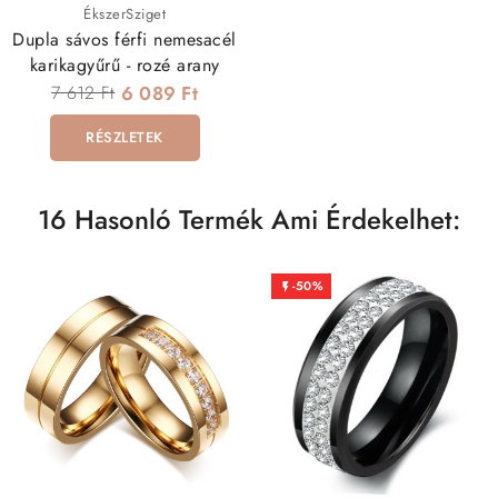
ÉkszerSziget
Dupla sávos férfi nemesacél
karikagyűrű - rozé arany
7 612 Ft
6 089 Ft
RÉSZLETEK
16 Hasonló Termék Ami Érdekelhet:
-50%
