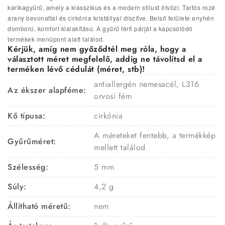
karikagyűrű, amely a klasszikus és a modern stílust ötvözi. Tartós rozé
arany bevonattal és cirkónia kristállyal díszítve.
Belső felülete enyhén
domború, komfort kialakítású.
A gyűrű férfi párját a kapcsolódó
termékek menüpont alatt találod.
Kérjük, amíg nem győződtél meg róla, hogy a
választott méret megfelelő, addig ne távolítsd el a
terméken lévő cédulát (méret, stb)!
antiallergén nemesacél, L316
Az ékszer alapféme:
orvosi fém
Kő típusa:
cirkónia
A méreteket fentebb, a termékkép
Gyűrűméret:
mellett találod
Szélesség:
5 mm
Súly:
4,2 g
Állítható méretű:
nem