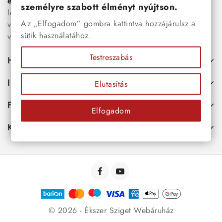
esküvői kiegészítők
egyaránt. Webáruházunkban a
személyre szabott élményt nyújtson.
legújabb trendeket követő, mégis időtálló ékszerek közül
Az „Elfogadom” gombra kattintva hozzájárulsz a
választhatsz – legyen szó ajándékról, mindennapi
sütik használatához.
viseletről vagy különleges alkalmakról.
Testreszabás
Hasznos
Információk
Elutasítás
Fiókod
Elfogadom
Kapcsolat
© 2026 - Ékszer Sziget Webáruház