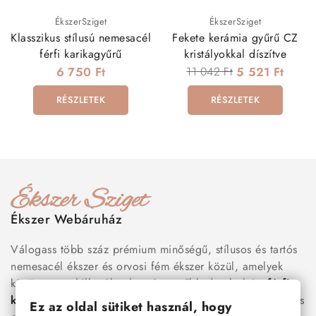
ÉkszerSziget
ÉkszerSziget
Klasszikus stílusú nemesacél
Fekete kerámia gyűrű CZ
férfi karikagyűrű
kristályokkal díszítve
6 750 Ft
11 042 Ft
5 521 Ft
RÉSZLETEK
RÉSZLETEK
Ékszer Webáruház
Válogass több száz prémium minőségű, stílusos és tartós
nemesacél ékszer és orvosi fém ékszer közül, amelyek
között megtalálhatók a legnépszerűbb darabok is:
férfi
karkötők
, női
nyakláncok
,
karikagyűrűk
,
fülbevalók
és
Ez az oldal sütiket használ, hogy