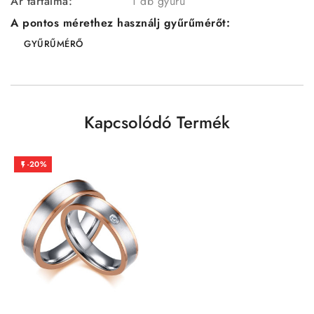
Ár tartalma:
1 db gyűrű
A pontos mérethez használj gyűrűmérőt:
GYŰRŰMÉRŐ
Kapcsolódó Termék
-20%
