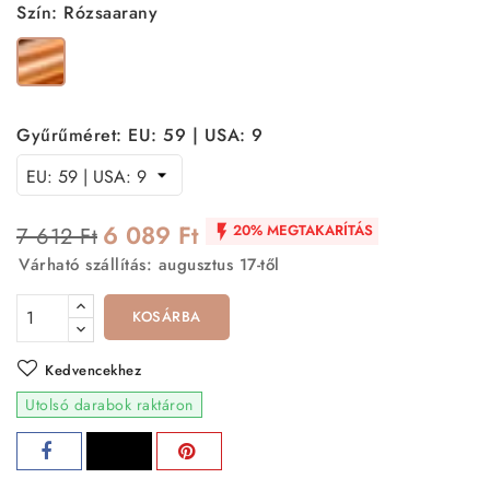
Szín: Rózsaarany
Rózsaarany
Gyűrűméret: EU: 59 | USA: 9
6 089 Ft
20% MEGTAKARÍTÁS
7 612 Ft

Várható szállítás: augusztus 17-től
KOSÁRBA
Kedvencekhez
Utolsó darabok raktáron