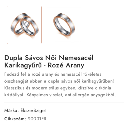
Dupla Sávos Női Nemesacél
Karikagyűrű - Rozé Arany
Fedezd fel a rozé arany és nemesacél tökéletes
összhangját ebben a dupla sávos női karikagyűrűben!
Klasszikus és modern stílus egyben, díszítve cirkónia
kristállyal. Kényelmes viselet, antiallergén anyagokból.
Márka:
ÉkszerSziget
Cikkszám:
90031FR