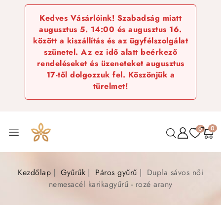
Kedves Vásárlóink! Szabadság miatt
augusztus 5. 14:00 és augusztus 16.
között a kiszállítás és az ügyfélszolgálat
szünetel. Az ez idő alatt beérkező
rendeléseket és üzeneteket augusztus
17-től dolgozzuk fel. Köszönjük a
türelmet!
0
0
Kezdőlap
Gyűrűk
Páros gyűrű
Dupla sávos női
nemesacél karikagyűrű - rozé arany