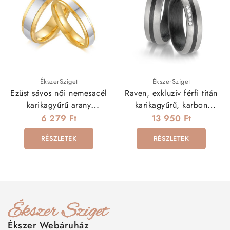
ÉkszerSziget
ÉkszerSziget
Ezüst sávos női nemesacél
Raven, exkluzív férfi titán
karikagyűrű arany
karikagyűrű, karbon
bevonattal
betéttel
6 279 Ft
13 950 Ft
RÉSZLETEK
RÉSZLETEK
Ékszer Webáruház