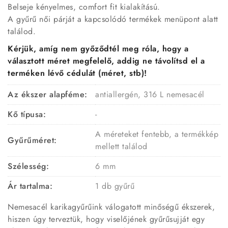
Belseje kényelmes, comfort fit kialakítású.
A gyűrű női párját a kapcsolódó termékek menüpont alatt
találod.
Kérjük, amíg nem győződtél meg róla, hogy a
választott méret megfelelő, addig ne távolítsd el a
terméken lévő cédulát (méret, stb)!
Az ékszer alapféme:
antiallergén, 316 L nemesacél
Kő típusa:
-
A méreteket fentebb, a termékkép
Gyűrűméret:
mellett találod
Szélesség:
6 mm
Ár tartalma:
1 db gyűrű
Nemesacél karikagyűrűink válogatott minőségű ékszerek,
hiszen úgy terveztük, hogy viselőjének gyűrűsujját egy