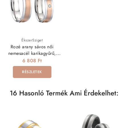
ÉkszerSziget
Rozé arany sávos női
nemesacél karikagyűrű,
cirkónia kővel
6 808 Ft
RÉSZLETEK
16 Hasonló Termék Ami Érdekelhet: