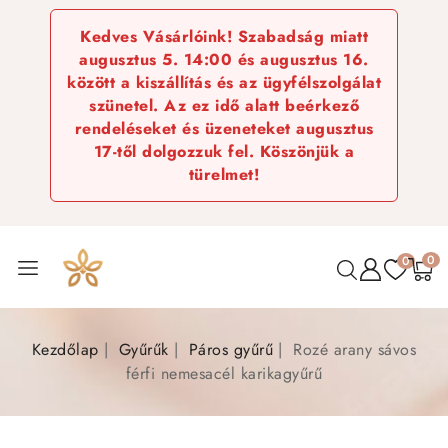
Kedves Vásárlóink! Szabadság miatt
augusztus 5. 14:00 és augusztus 16.
között a kiszállítás és az ügyfélszolgálat
szünetel. Az ez idő alatt beérkező
rendeléseket és üzeneteket augusztus
17-től dolgozzuk fel. Köszönjük a
türelmet!
0
0
Kezdőlap
Gyűrűk
Páros gyűrű
Rozé arany sávos
férfi nemesacél karikagyűrű