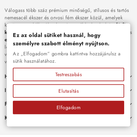
Válogass több száz prémium minőségű, stílusos és tartós
nemesacél ékszer és orvosi fém ékszer közül, amelyek
között megtalálhatók a legnépszerűbb darabok is:
férfi
karkötők
, női
nyakláncok
,
karikagyűrűk
,
fülbevalók
és
Ez az oldal sütiket használ, hogy
esküvői kiegészítők
egyaránt. Webáruházunkban a
személyre szabott élményt nyújtson.
legújabb trendeket követő, mégis időtálló ékszerek közül
Az „Elfogadom” gombra kattintva hozzájárulsz a
választhatsz – legyen szó ajándékról, mindennapi
sütik használatához.
viseletről vagy különleges alkalmakról.
Testreszabás
Hasznos
Információk
Elutasítás
Fiókod
Elfogadom
Kapcsolat