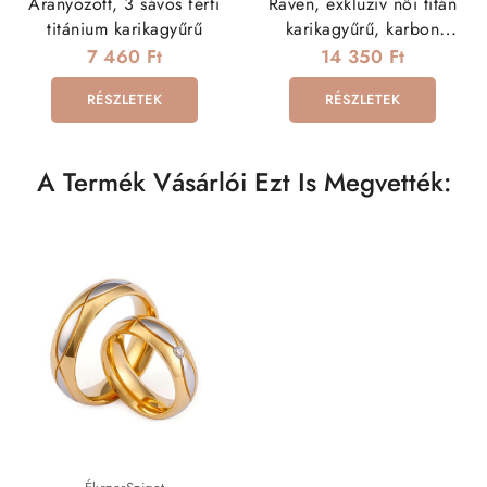
Aranyozott, 3 sávos férfi
Raven, exkluzív női titán
titánium karikagyűrű
karikagyűrű, karbon
betéttel
7 460 Ft
14 350 Ft
RÉSZLETEK
RÉSZLETEK
A Termék Vásárlói Ezt Is Megvették: