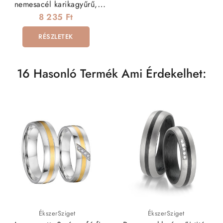
nemesacél karikagyűrű,
hullám mintával
8 235 Ft
RÉSZLETEK
16 Hasonló Termék Ami Érdekelhet:
ÉkszerSziget
ÉkszerSziget