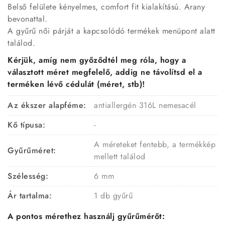
Belső felülete kényelmes, comfort fit kialakítású. Arany
bevonattal.
A gyűrű női párját a kapcsolódó termékek menüpont alatt
találod.
Kérjük, amíg nem győződtél meg róla, hogy a
választott méret megfelelő, addig ne távolítsd el a
terméken lévő cédulát (méret, stb)!
Az ékszer alapféme:
antiallergén 316L nemesacél
Kő típusa:
-
A méreteket fentebb, a termékkép
Gyűrűméret:
mellett találod
Szélesség:
6 mm
Ár tartalma:
1 db gyűrű
A pontos mérethez használj gyűrűmérőt: