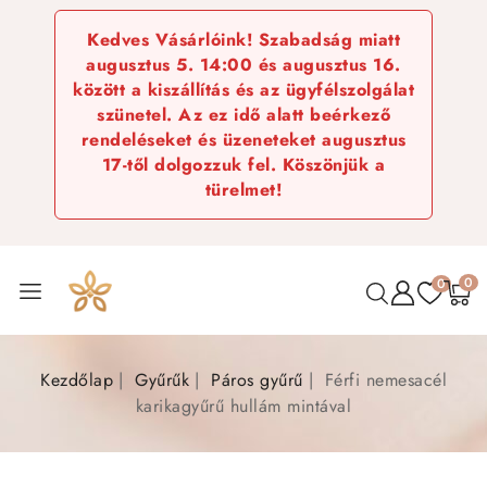
Kedves Vásárlóink! Szabadság miatt
augusztus 5. 14:00 és augusztus 16.
között a kiszállítás és az ügyfélszolgálat
szünetel. Az ez idő alatt beérkező
rendeléseket és üzeneteket augusztus
17-től dolgozzuk fel. Köszönjük a
türelmet!
0
0
Kezdőlap
Gyűrűk
Páros gyűrű
Férfi nemesacél
karikagyűrű hullám mintával