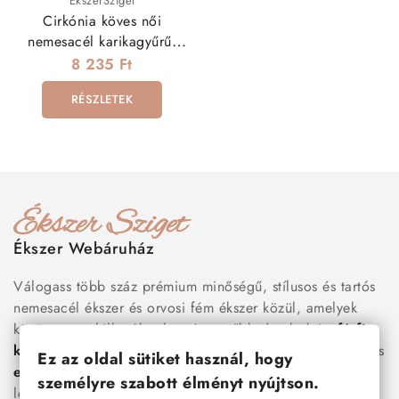
ÉkszerSziget
Cirkónia köves női
nemesacél karikagyűrű,
hullám mintával
8 235 Ft
RÉSZLETEK
Ékszer Webáruház
Válogass több száz prémium minőségű, stílusos és tartós
nemesacél ékszer és orvosi fém ékszer közül, amelyek
között megtalálhatók a legnépszerűbb darabok is:
férfi
karkötők
, női
nyakláncok
,
karikagyűrűk
,
fülbevalók
és
Ez az oldal sütiket használ, hogy
esküvői kiegészítők
egyaránt. Webáruházunkban a
személyre szabott élményt nyújtson.
legújabb trendeket követő, mégis időtálló ékszerek közül