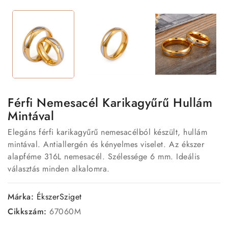
Férfi Nemesacél Karikagyűrű Hullám
Mintával
Elegáns férfi karikagyűrű nemesacélból készült, hullám
mintával. Antiallergén és kényelmes viselet. Az ékszer
alapféme 316L nemesacél. Szélessége 6 mm. Ideális
választás minden alkalomra.
Márka:
ÉkszerSziget
Cikkszám:
67060M