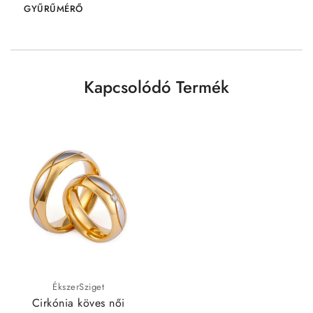
GYŰRŰMÉRŐ
Kapcsolódó Termék
ÉkszerSziget
Cirkónia köves női