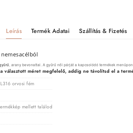
Leírás
Termék Adatai
Szállítás & Fizetés
rű nemesacélból
gyűrű
, arany bevonattal. A gyűrű női párját a kapcsolódó termékek menüpont 
választott méret megfelelő, addig ne távolítsd el a termé
 L316 orvosi fém
termékkép mellett találod