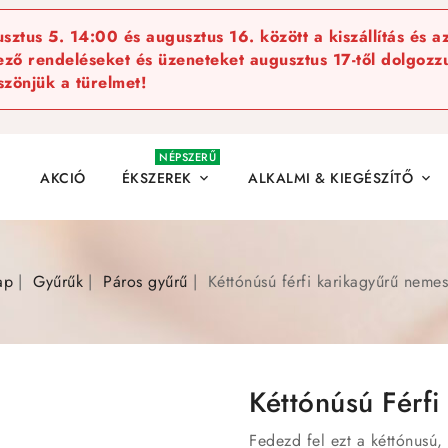
ztus 5. 14:00 és augusztus 16. között a kiszállítás és a
kező rendeléseket és üzeneteket augusztus 17-től dolgozzu
szönjük a türelmet!
NÉPSZERŰ
AKCIÓ
ÉKSZEREK
ALKALMI & KIEGÉSZÍTŐ


ap
Gyűrűk
Páros gyűrű
Kéttónúsú férfi karikagyűrű neme
Kéttónúsú Férf
Fedezd fel ezt a kéttónusú,