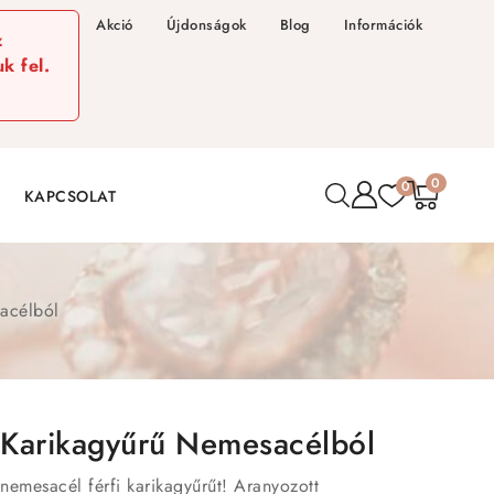
Akció
Újdonságok
Blog
Információk
z
k fel.
0
0
KAPCSOLAT
sacélból
i Karikagyűrű Nemesacélból
 nemesacél férfi karikagyűrűt! Aranyozott