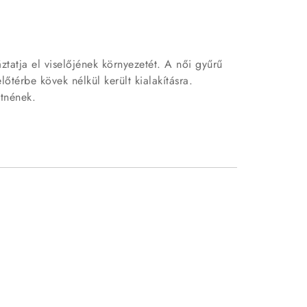
áztatja el viselőjének környezetét. A női gyűrű
lőtérbe kövek nélkül került kialakításra.
etnének.