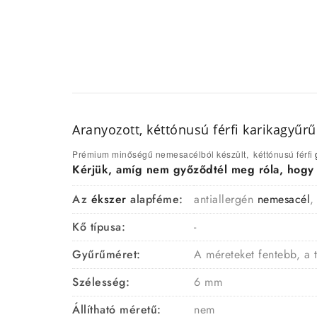
Aranyozott, kéttónusú férfi karikagyű
Prémium minőségű nemesacélból készült, kéttónusú férfi
Kérjük, amíg nem győződtél meg róla, hogy a 
Az
ékszer
alapféme:
antiallergén
nemesacél
,
Kő típusa:
-
Gyűrűméret:
A méreteket fentebb, a 
Szélesség:
6 mm
Állítható méretű:
nem