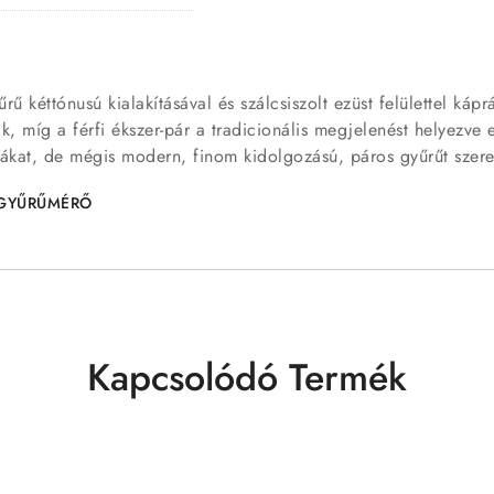
 kéttónusú kialakításával és szálcsiszolt ezüst felülettel kápr
k, míg a férfi ékszer-pár a tradicionális megjelenést helyezve e
rmákat, de mégis modern, finom kidolgozású, páros gyűrűt szer
GYŰRŰMÉRŐ
Kapcsolódó Termék