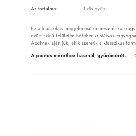
Ár tartalma:
1 db gyűrű
Ez a klasszikus megjelenésű nemesacél karikagyűrű
ezüst színű felületén hófehér kristályok ragyogna
Azoknak ajánljuk, akik szeretik a klasszikus fo
A pontos mérethez használj gyűrűmérőt: