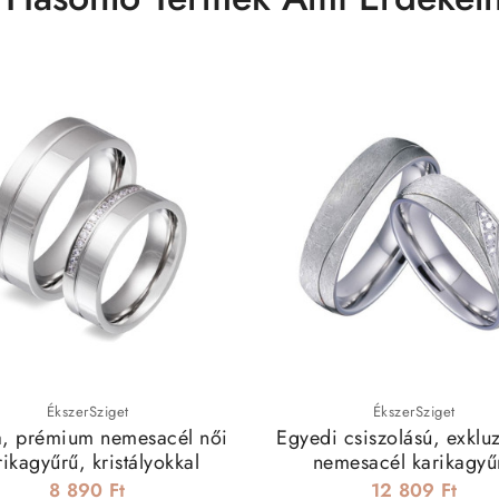
ÉkszerSziget
ÉkszerSziget
a, prémium nemesacél női
Egyedi csiszolású, exkluz
rikagyűrű, kristályokkal
nemesacél karikagyű
8 890 Ft
12 809 Ft