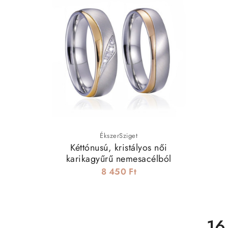
ÉkszerSziget
Kéttónusú, kristályos női
karikagyűrű nemesacélból
8 450 Ft
16