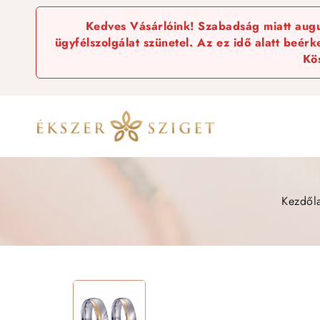
Kedves Vásárlóink! Szabadság miatt augus
ügyfélszolgálat szünetel. Az ez idő alatt beér
Kö
Kezdől