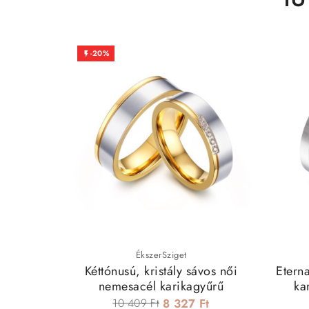
-20%

ÉkszerSziget
Kéttónusú, kristály sávos női
Etern
nemesacél karikagyűrű
ka
10 409 Ft
8 327 Ft