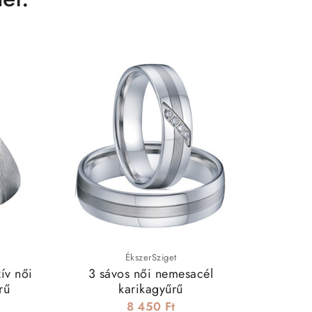
ÉkszerSziget
ív női
3 sávos női nemesacél
Nova pr
rű
karikagyűrű
8 450 Ft