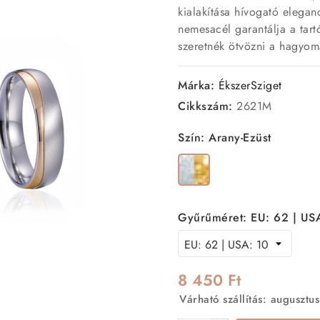
kialakítása hívogató elega
nemesacél garantálja a tart
szeretnék ötvözni a hagyom
Márka:
ÉkszerSziget
Cikkszám:
2621M
Szín: Arany-Ezüst
Arany-
Ezüst
Gyűrűméret: EU: 62 | US
8 450 Ft
Várható szállítás: augusztus