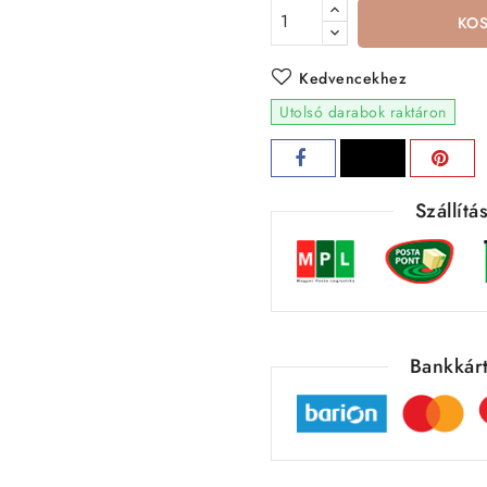
KO
Kedvencekhez
Utolsó darabok raktáron
Szállít
Bankkárt