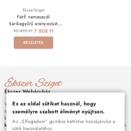
ÉkszerSziget
Férfi nemesacél
karikagyűrű arany-ezüst
színben
10 410 Ft
7 808 Ft
RÉSZLETEK
Ékszer Webáruház
Ez az oldal sütiket használ, hogy
Válogass több száz prémium minőségű, stílusos és tartós
nemesacél ékszer és orvosi fém ékszer közül, amelyek
személyre szabott élményt nyújtson.
között megtalálhatók a legnépszerűbb darabok is:
férfi
Az „Elfogadom” gombra kattintva hozzájárulsz a
karkötők
, női
nyakláncok
,
karikagyűrűk
,
fülbevalók
és
sütik használatához.