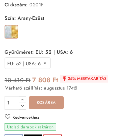
Cikkszám:
0201F
Szín: Arany-Ezüst
Arany-
Ezüst
Gyűrűméret: EU: 52 | USA: 6
7 808 Ft
25% MEGTAKARÍTÁS
10 410 Ft

Várható szállítás: augusztus 17-től
KOSÁRBA
Kedvencekhez
Utolsó darabok raktáron