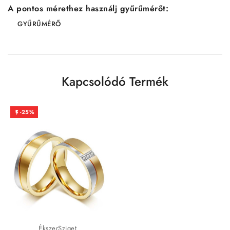
A pontos mérethez használj gyűrűmérőt:
GYŰRŰMÉRŐ
Kapcsolódó Termék
-25%

ÉkszerSziget