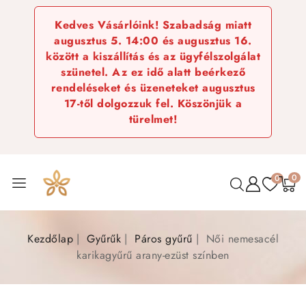
Kedves Vásárlóink! Szabadság miatt
augusztus 5. 14:00 és augusztus 16.
között a kiszállítás és az ügyfélszolgálat
szünetel. Az ez idő alatt beérkező
rendeléseket és üzeneteket augusztus
17-től dolgozzuk fel. Köszönjük a
türelmet!
0
0
Kezdőlap
Gyűrűk
Páros gyűrű
Női nemesacél
karikagyűrű arany-ezüst színben