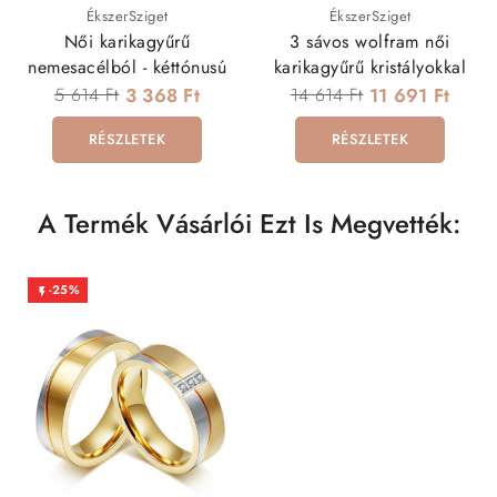
ÉkszerSziget
ÉkszerSziget
Női karikagyűrű
3 sávos wolfram női
nemesacélból - kéttónusú
karikagyűrű kristályokkal
5 614 Ft
3 368 Ft
14 614 Ft
11 691 Ft
RÉSZLETEK
RÉSZLETEK
A Termék Vásárlói Ezt Is Megvették:
-25%
