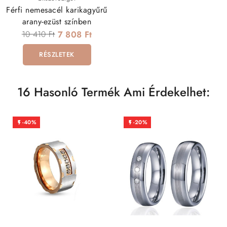
Férfi nemesacél karikagyűrű
arany-ezüst színben
10 410 Ft
7 808 Ft
RÉSZLETEK
16 Hasonló Termék Ami Érdekelhet:
-40%
-20%

