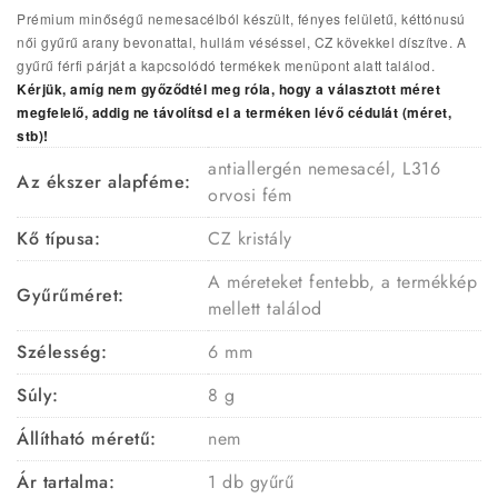
Prémium minőségű nemesacélból készült, fényes felületű, kéttónusú
női gyűrű arany bevonattal, hullám véséssel, CZ kövekkel díszítve. A
gyűrű férfi párját a kapcsolódó termékek menüpont alatt találod.
Kérjük, amíg nem győződtél meg róla, hogy a választott méret
megfelelő, addig ne távolítsd el a terméken lévő cédulát (méret,
stb)!
antiallergén nemesacél, L316
Az ékszer alapféme:
orvosi fém
Kő típusa:
CZ kristály
A méreteket fentebb, a termékkép
Gyűrűméret:
mellett találod
Szélesség:
6 mm
Súly:
8 g
Állítható méretű:
nem
Ár tartalma:
1 db gyűrű