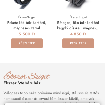
ÉkszerSziget
ÉkszerSziget
Fekete-kék bőr karkötő,
Réteges, öko-bőr karkötő
mágneses zárral
kagyló dísszel, mágneses
kapoccsal
5 500 Ft
4 850 Ft
RÉSZLETEK
RÉSZLETEK
Ékszer Webáruház
Válogass több száz prémium minőségű, stílusos és tartós
nemesacél ékszer és orvosi fém ékszer közül, amelyek
között megtalálhatók a legnépszerűbb darabok is:
férfi