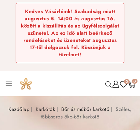
Kedves Vásárlóink! Szabadság miatt
augusztus 5. 14:00 és augusztus 16.
között a kiszállítás és az ügyfélszolgálat
szünetel. Az ez idő alatt beérkező
rendeléseket és üzeneteket augusztus
17-től dolgozzuk fel. Köszönjük a
türelmet!
0
0
Kezdőlap
Karkötők
Bőr és műbőr karkötő
Széles,
többsoros öko-bőr karkötő