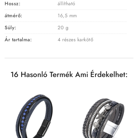
Hossz:
állítható
átmérő:
16,5 mm
Súly:
20 g
Ár tartalma:
4 részes karkötő
16 Hasonló Termék Ami Érdekelhet: