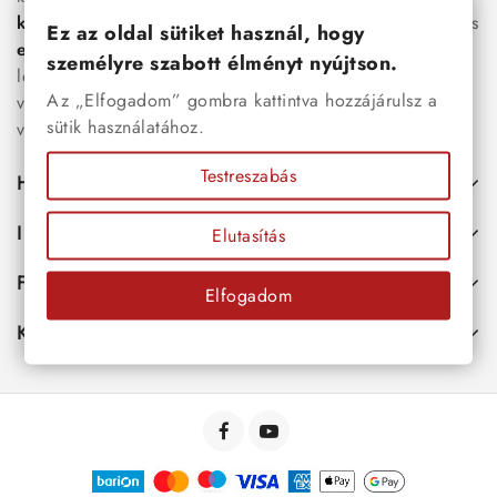
karkötők
, női
nyakláncok
,
karikagyűrűk
,
fülbevalók
és
Ez az oldal sütiket használ, hogy
esküvői kiegészítők
egyaránt. Webáruházunkban a
személyre szabott élményt nyújtson.
legújabb trendeket követő, mégis időtálló ékszerek közül
Az „Elfogadom” gombra kattintva hozzájárulsz a
választhatsz – legyen szó ajándékról, mindennapi
sütik használatához.
viseletről vagy különleges alkalmakról.
Testreszabás
Hasznos
Információk
Elutasítás
Fiókod
Elfogadom
Kapcsolat