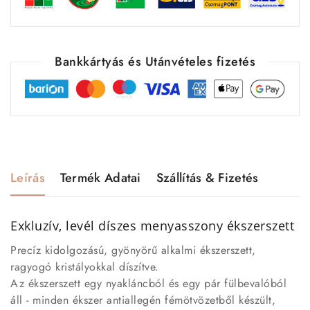
Bankkártyás és Utánvételes fizetés
Leírás
Termék Adatai
Szállítás & Fizetés
Exkluzív, levél díszes menyasszony ékszerszett
Precíz kidolgozású, gyönyörű alkalmi ékszerszett,
ragyogó kristályokkal díszítve.
Az ékszerszett egy nyakláncból és egy pár fülbevalóból
áll - minden ékszer antiallegén fémötvözetből készült,