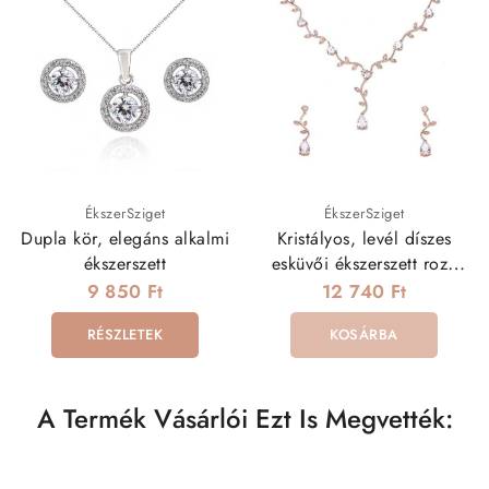
ÉkszerSziget
ÉkszerSziget
Dupla kör, elegáns alkalmi
Kristályos, levél díszes
ékszerszett
esküvői ékszerszett rozé
arany színben
9 850 Ft
12 740 Ft
RÉSZLETEK
KOSÁRBA
A Termék Vásárlói Ezt Is Megvették: