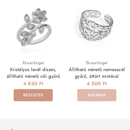
ÉkszerSziget
ÉkszerSziget
Kristályos levél díszes,
Állítható méretű nemesacél
állítható méretű női gyűrű
gyűrű, áttört mintával
4 850 Ft
4 500 Ft
RÉSZLETEK
KOSÁRBA