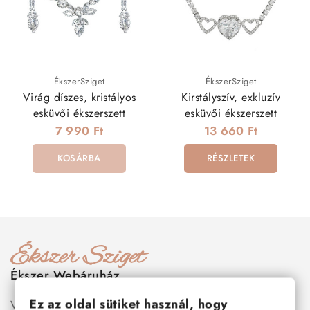
ÉkszerSziget
ÉkszerSziget
Virág díszes, kristályos
Kirstályszív, exkluzív
esküvői ékszerszett
esküvői ékszerszett
7 990 Ft
13 660 Ft
KOSÁRBA
RÉSZLETEK
Ékszer Webáruház
Ez az oldal sütiket használ, hogy
Válogass több száz prémium minőségű, stílusos és tartós