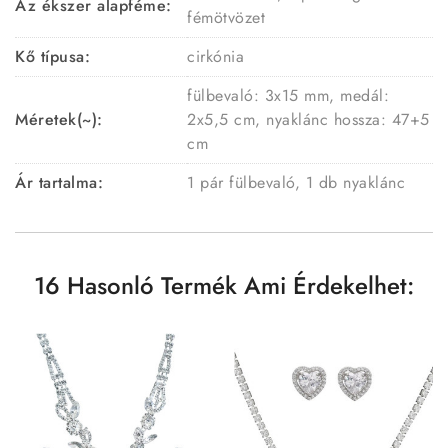
Az ékszer alapféme:
fémötvözet
Kő típusa:
cirkónia
fülbevaló: 3x15 mm, medál:
Méretek(~):
2x5,5 cm, nyaklánc hossza: 47+5
cm
Ár tartalma:
1 pár fülbevaló, 1 db nyaklánc
16 Hasonló Termék Ami Érdekelhet: