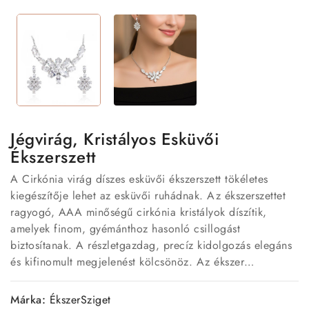
Jégvirág, Kristályos Esküvői
Ékszerszett
A Cirkónia virág díszes esküvői ékszerszett tökéletes
kiegészítője lehet az esküvői ruhádnak. Az ékszerszettet
ragyogó, AAA minőségű cirkónia kristályok díszítik,
amelyek finom, gyémánthoz hasonló csillogást
biztosítanak. A részletgazdag, precíz kidolgozás elegáns
és kifinomult megjelenést kölcsönöz. Az ékszer
nikkelmentes alapfémből készült, így hipoallergén,
érzékeny bőrön is biztonságosan viselhető
Márka:
ÉkszerSziget