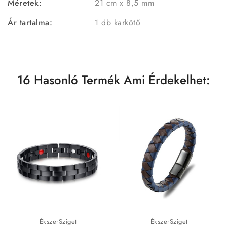
Méretek:
21 cm x 8,5 mm
Ár tartalma:
1 db karkötő
16 Hasonló Termék Ami Érdekelhet:
ÉkszerSziget
ÉkszerSziget