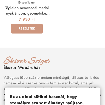
ÉkszerSziget
Téglalap nemesacél medál
nyakláncon, geometrikus
mintával
7 930 Ft
RÉSZLETEK
Ékszer Webáruház
Válogass több száz prémium minőségű, stílusos és tartós
nemesacél ékszer és orvosi fém ékszer közül, amelyek
között megtalálhatók a legnépszerűbb darabok is:
férfi
karkötők
, női
nyakláncok
,
karikagyűrűk
,
fülbevalók
és
Ez az oldal sütiket használ, hogy
esküvői kiegészítők
egyaránt. Webáruházunkban a
személyre szabott élményt nyújtson.