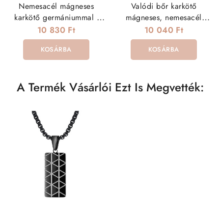
Nemesacél mágneses
Valódi bőr karkötő
karkötő germániummal -
mágneses, nemesacél
fekete színben
kapoccsal
10 830 Ft
10 040 Ft
KOSÁRBA
KOSÁRBA
A Termék Vásárlói Ezt Is Megvették: