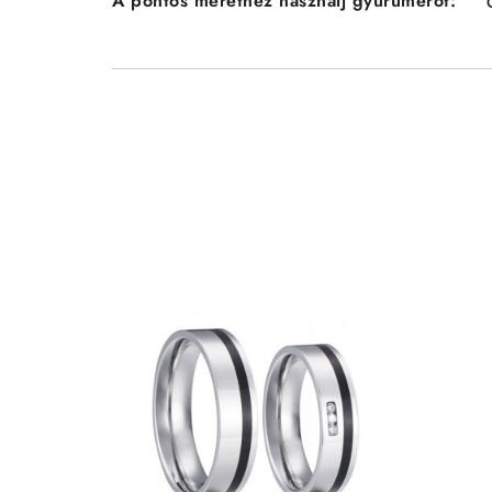
A pontos mérethez használj gyűrűmérőt: