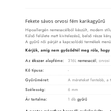
Fekete sávos orvosi fém karikagyűrű
Hipoallergén nemesacélból készült, modern stílus
Külső felülete matt kivitelezésű, belső része kény
A gyűrű női párját a kapcsolódó termékek menüp
Kérjük, amíg nem győződtél meg róla, hogy a 
Az
ékszer
alapféme:
316L
nemesacél
, orvosi
Kő típusa:
-
Gyűrűméret:
A méreteket fentebb, a 
Szélesség:
6 mm
Ár tartalma:
1 db
gyűrű