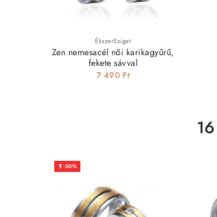
ÉkszerSziget
Zen nemesacél női karikagyűrű,
fekete sávval
7 490 Ft
16
-50%
