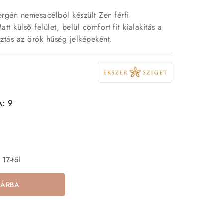
ergén nemesacélból készült Zen férfi
tt külső felület, belül comfort fit kialakítás a
sztás az örök hűség jelképeként.
A: 9
 17-től
SÁRBA