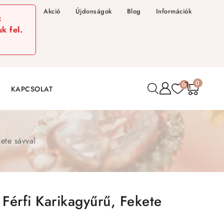
Akció
Újdonságok
Blog
Információk
z
k fel.
0
0
KAPCSOLAT
ete sávval
Férfi Karikagyűrű, Fekete