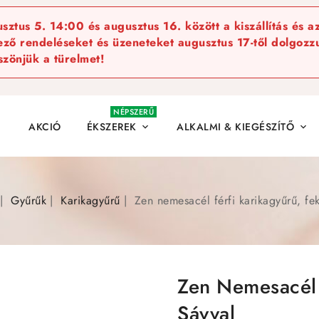
ztus 5. 14:00 és augusztus 16. között a kiszállítás és a
kező rendeléseket és üzeneteket augusztus 17-től dolgozzu
szönjük a türelmet!
NÉPSZERŰ
AKCIÓ
ÉKSZEREK
ALKALMI & KIEGÉSZÍTŐ


Gyűrűk
Karikagyűrű
Zen nemesacél férfi karikagyűrű, fek
Zen Nemesacél 
Sávval