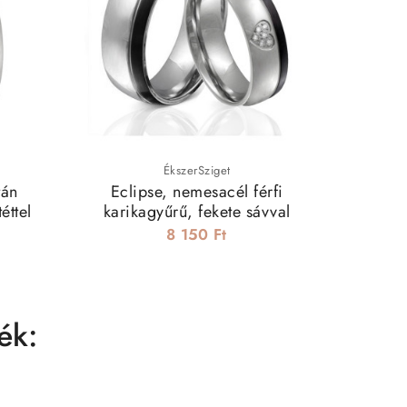
ÉkszerSziget
tán
Eclipse, nemesacél férfi
3 
éttel
karikagyűrű, fekete sávval
8 150 Ft
1
ék: