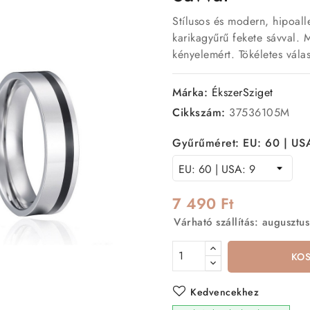
Stílusos és modern, hipoall
karikagyűrű fekete sávval. Ma
kényelemért. Tökéletes vála
Márka:
ÉkszerSziget
Cikkszám:
37536105M
Gyűrűméret: EU: 60 | US
7 490 Ft
Várható szállítás: augusztus
KO
Kedvencekhez