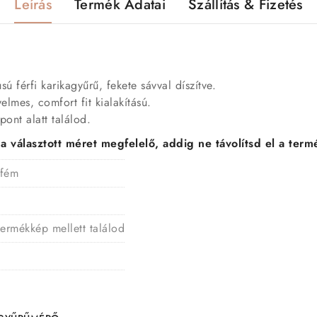
Leírás
Termék Adatai
Szállítás & Fizetés
ú férfi karikagyűrű, fekete sávval díszítve.
elmes, comfort fit kialakítású.
ont alatt találod.
választott méret megfelelő, addig ne távolítsd el a termé
 fém
termékkép mellett találod