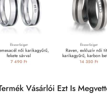
ÉkszerSziget
ÉkszerSziget
emesacél női karikagyűrű,
Raven, exkluzív női ti
fekete sávval
karikagyűrű, karbon bet
7 490 Ft
14 350 Ft
Termék Vásárlói Ezt Is Megvett