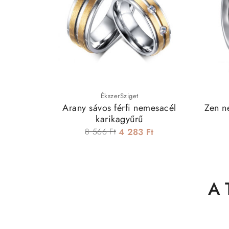
ÉkszerSziget
Arany sávos férfi nemesacél
Zen n
karikagyűrű
8 566 Ft
4 283 Ft
A 