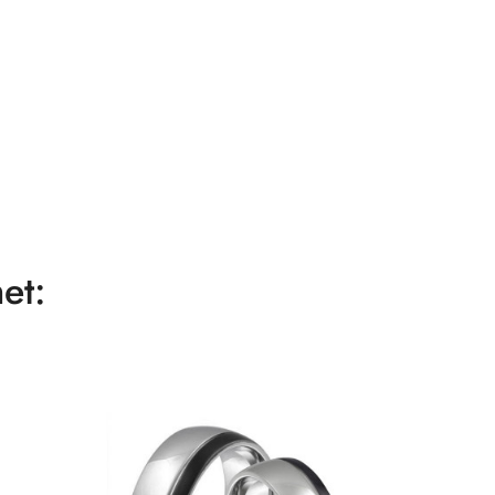
et:
-20%
