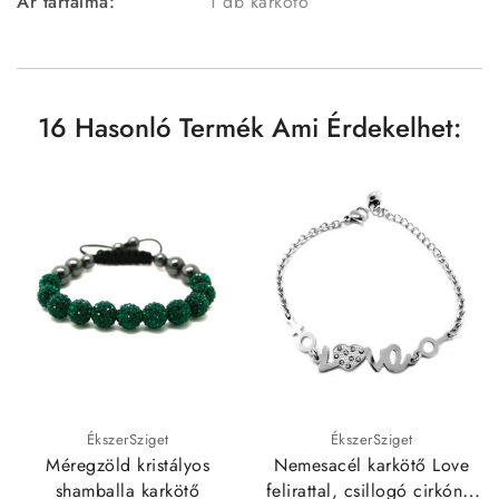
Ár tartalma:
1 db karkötő
16 Hasonló Termék Ami Érdekelhet:
ÉkszerSziget
ÉkszerSziget
Méregzöld kristályos
Nemesacél karkötő Love
shamballa karkötő
felirattal, csillogó cirkónia