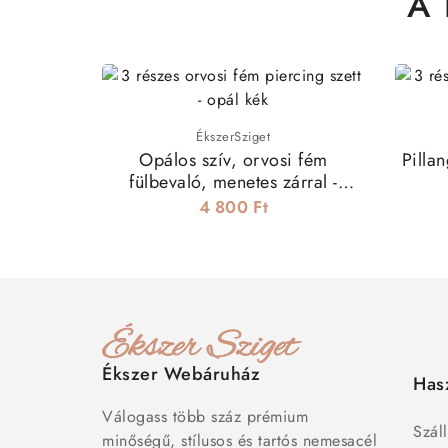
A 
ÉkszerSziget
Opálos szív, orvosi fém
Pilla
fülbevaló, menetes zárral -
gyöngyház
4 800 Ft
Ékszer Webáruház
Has
Válogass több száz prémium
Száll
minőségű, stílusos és tartós nemesacél