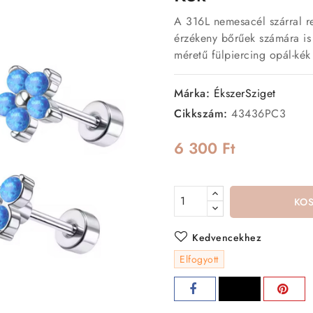
A 316L nemesacél szárral r
érzékeny bőrűek számára is 
méretű fülpiercing opál-kék
Márka:
ÉkszerSziget
Cikkszám:
43436PC3
6 300 Ft
KO
Kedvencekhez
Elfogyott