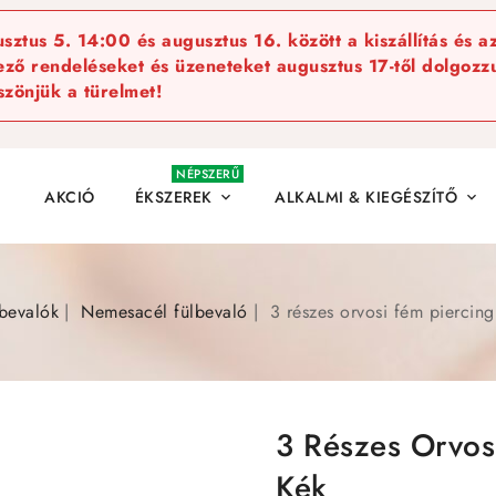
ztus 5. 14:00 és augusztus 16. között a kiszállítás és a
kező rendeléseket és üzeneteket augusztus 17-től dolgozzu
szönjük a türelmet!
NÉPSZERŰ
AKCIÓ
ÉKSZEREK
ALKALMI & KIEGÉSZÍTŐ


bevalók
Nemesacél fülbevaló
3 részes orvosi fém piercing 
3 Részes Orvosi
Kék