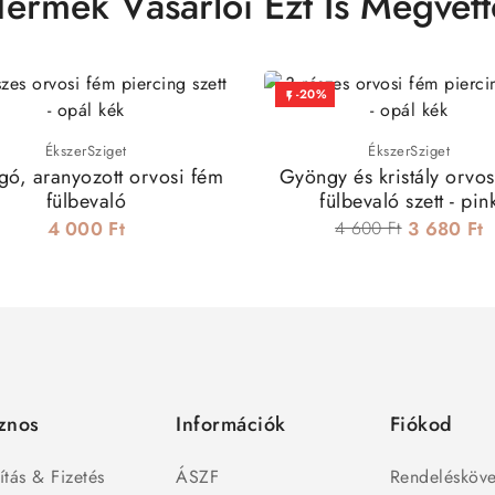
Termék Vásárlói Ezt Is Megvett
-20%

ÉkszerSziget
ÉkszerSziget
ngó, aranyozott orvosi fém
Gyöngy és kristály orvos
fülbevaló
fülbevaló szett - pin
4 000 Ft
4 600 Ft
3 680 Ft
znos
Információk
Fiókod
ítás & Fizetés
ÁSZF
Rendelésköve