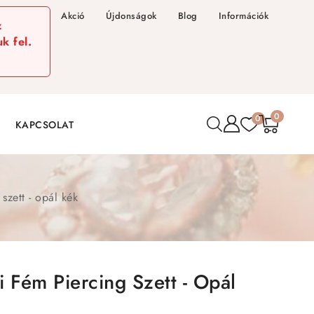
Akció
Újdonságok
Blog
Információk
z
k fel.
0
0
KAPCSOLAT
szett - opál kék
 Fém Piercing Szett - Opál