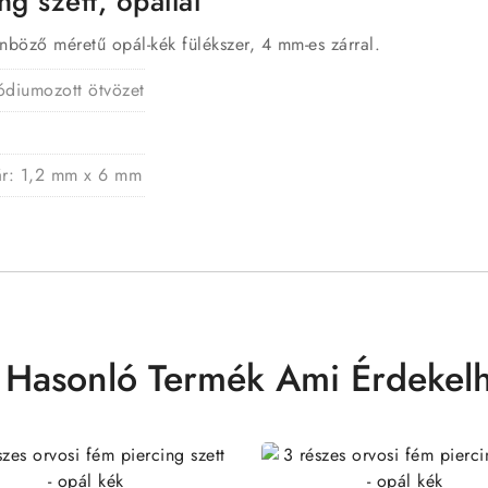
g szett, opállal
nböző méretű opál-kék fülékszer, 4 mm-es zárral.
ódiumozott ötvözet
zár: 1,2 mm x 6 mm
 Hasonló Termék Ami Érdekelh