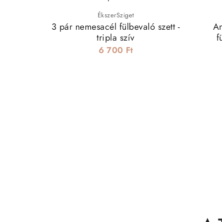
ÉkszerSziget
3 pár nemesacél fülbevaló szett -
An
tripla szív
f
6 700 Ft