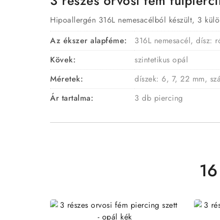
3 részes orvosi fém fülpiercin
Hipoallergén 316L nemesacélból készült, 3 külö
Az ékszer alapféme:
316L nemesacél, dísz: r
Kövek:
szintetikus opál
Méretek:
díszek: 6, 7, 22 mm, s
Ár tartalma:
3 db piercing
16