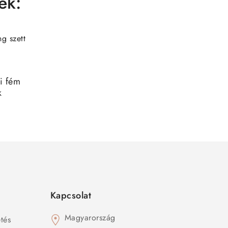
ék:
i fém
k
Kapcsolat
Magyarország
tés