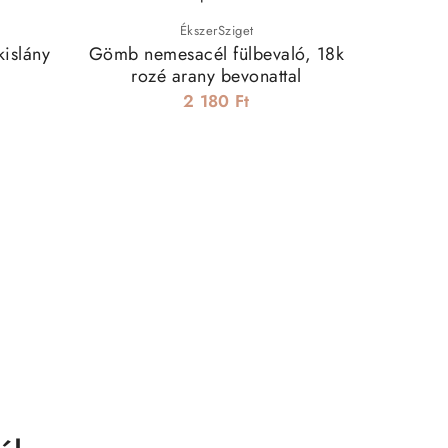
ÉkszerSziget
kislány
Gömb nemesacél fülbevaló, 18k
Valenti
rozé arany bevonattal
fü
2 180 Ft