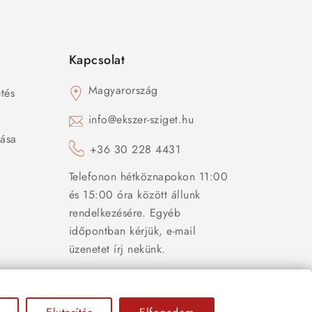
Kapcsolat
Magyarország
tés
s
info@ekszer-sziget.hu
zása
+36 30 228 4431
Telefonon hétköznapokon 11:00
és 15:00 óra között állunk
rendelkezésére. Egyéb
időpontban kérjük, e-mail
üzenetet írj nekünk.