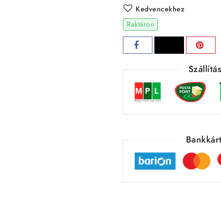
Kedvencekhez
Raktáron
Szállít
Bankkárt