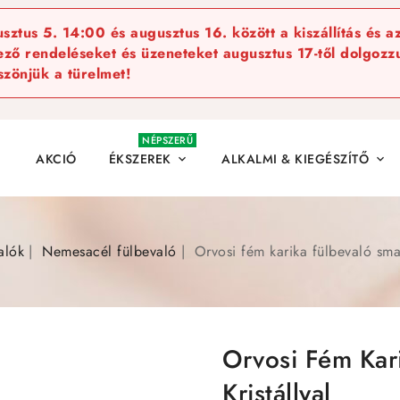
ztus 5. 14:00 és augusztus 16. között a kiszállítás és a
kező rendeléseket és üzeneteket augusztus 17-től dolgozzu
szönjük a türelmet!
NÉPSZERŰ
AKCIÓ
ÉKSZEREK
ALKALMI & KIEGÉSZÍTŐ


alók
Nemesacél fülbevaló
Orvosi fém karika fülbevaló sma
Orvosi Fém Kar
Kristállyal