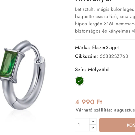
Letisztult, mégis különlege
baguette csiszolású, smarag
hipoallergén 316L nemesacé
biztonságos és kényelmes vis
Márka:
ÉkszerSziget
Cikkszám:
55882SZ763
Szín: Mélyzöld
Mélyzöld
4 990 Ft
Várható szállítás: augusztus
KO