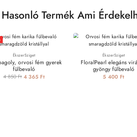
 Hasonló Termék Ami Érdekelh
%
ÉkszerSziget
ÉkszerSziget
bagoly, orvosi fém gyerek
FloralPearl elegáns vir
fülbevaló
gyöngy fülbevaló
4 850 Ft
4 365 Ft
5 400 Ft