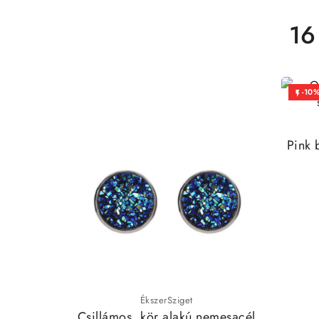
16
-10

Pink 
ÉkszerSziget
Csillámos, kör alakú nemesacél