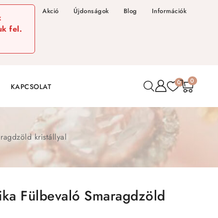
Akció
Újdonságok
Blog
Információk
z
k fel.
0
0
KAPCSOLAT
ragdzöld kristállyal
ika Fülbevaló Smaragdzöld