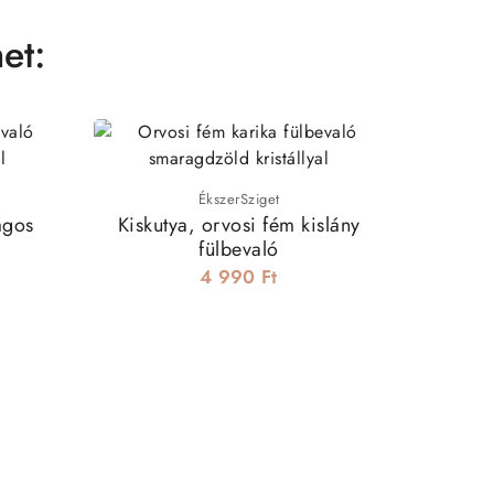
et:
ÉkszerSziget
ágos
Kiskutya, orvosi fém kislány
Négyzet
fülbevaló
4 990 Ft