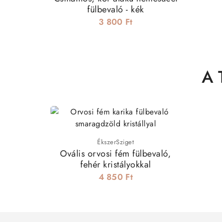
fülbevaló - kék
3 800 Ft
A 
ÉkszerSziget
Ovális orvosi fém fülbevaló,
fehér kristályokkal
4 850 Ft