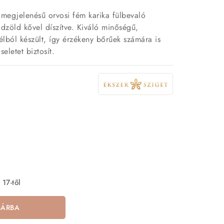
s megjelenésű orvosi fém karika fülbevaló
dzöld kővel díszítve. Kiváló minőségű,
lból készült, így érzékeny bőrűek számára is
eletet biztosít.
 17-től
SÁRBA