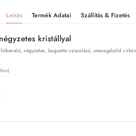
Leírás
Termék Adatai
Szállítás & Fizetés
négyzetes kristállyal
ülbevaló, négyzetes, baguette csiszolású, smaragdzöld cirkónia
 fém)