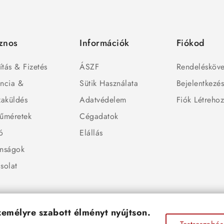
znos
Információk
Fiókod
ítás & Fizetés
ÁSZF
Rendelésköve
ncia &
Sütik Használata
Bejelentkezé
zaküldés
Adatvédelem
Fiók Létreho
űméretek
Cégadatok
ó
Elállás
nságok
solat
személyre szabott élményt nyújtson.