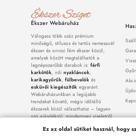
Ékszer Webáruház
Has
Válogass több száz prémium
Száll
minőségű, stílusos és tartós nemesacél
ékszer és orvosi fém ékszer közül,
Gara
amelyek között megtalálhatók a
Viss
legnépszerűbb darabok is:
férfi
Gyűr
karkötők
, női
nyakláncok
,
karikagyűrűk
,
fülbevalók
és
Akci
esküvői kiegészítők
egyaránt.
Újdo
Webáruházunkban a legújabb
Kapc
trendeket követő, mégis időtálló
ékszerek közül választhatsz – legyen
szó ajándékról, mindennapi viseletről
vagy különleges alkalmakról.
Ez az oldal sütiket használ, hogy 