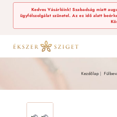
Kedves Vásárlóink! Szabadság miatt augus
ügyfélszolgálat szünetel. Az ez idő alatt beér
Kö
Kezdőlap
Fülbev