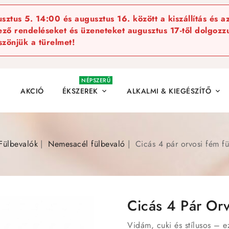
ztus 5. 14:00 és augusztus 16. között a kiszállítás és a
kező rendeléseket és üzeneteket augusztus 17-től dolgozzu
szönjük a türelmet!
NÉPSZERŰ
AKCIÓ
ÉKSZEREK
ALKALMI & KIEGÉSZÍTŐ


Fülbevalók
Nemesacél fülbevaló
Cicás 4 pár orvosi fém fü
Cicás 4 Pár Orv
Vidám, cuki és stílusos – ez