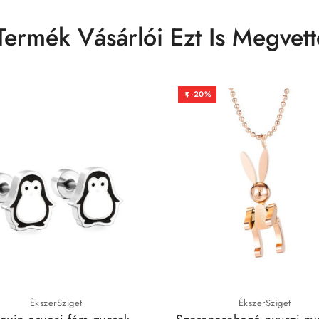
Termék Vásárlói Ezt Is Megvett
-20%

ÉkszerSziget
ÉkszerSziget