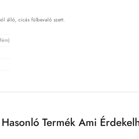
l álló, cicás fülbevaló szett.
 fém)
 Hasonló Termék Ami Érdekelh