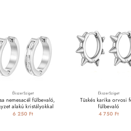
ÉkszerSziget
ÉkszerSziget
isa nemesacél fülbevaló,
Tüskés karika orvosi 
yzet alakú kristályokkal
fülbevaló
6 250 Ft
4 750 Ft