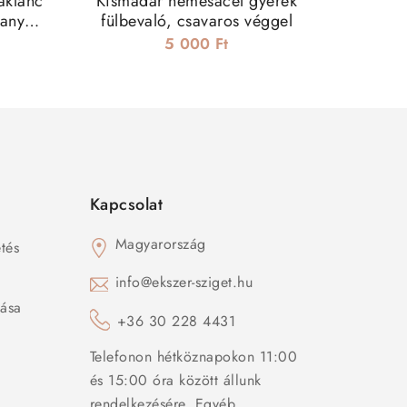
aklánc
Kismadár nemesacél gyerek
rany
fülbevaló, csavaros véggel
5 000 Ft
Kapcsolat
Magyarország
tés
s
info@ekszer-sziget.hu
zása
+36 30 228 4431
Telefonon hétköznapokon 11:00
és 15:00 óra között állunk
rendelkezésére. Egyéb