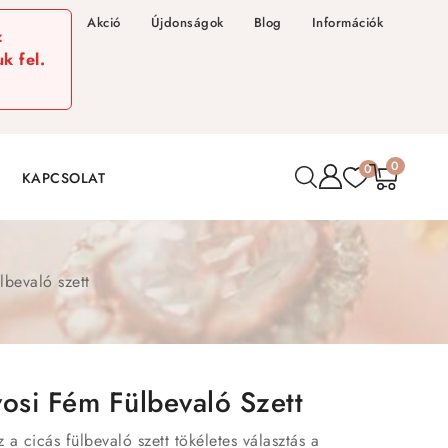
Akció
Újdonságok
Blog
Információk
z
k fel.
0
0
KAPCSOLAT
lbevaló szett
osi Fém Fülbevaló Szett
 a cicás fülbevaló szett tökéletes választás a