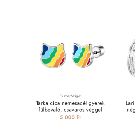
ÉkszerSziget
Tarka cica nemesacél gyerek
Lar
fülbevaló, csavaros véggel
nég
5 000 Ft