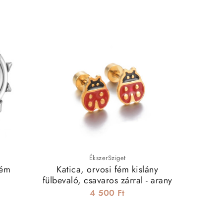
ÉkszerSziget
fém
Katica, orvosi fém kislány
Iris,
fülbevaló, csavaros zárral - arany
4 500 Ft