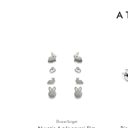
A 
ÉkszerSziget