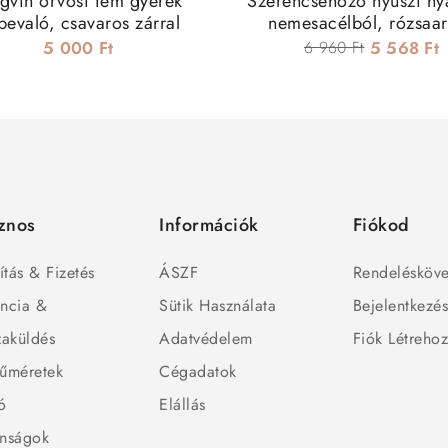
gvin orvosi fém gyerek
Szerencsehozó nyuszi ny
lbevaló, csavaros zárral
nemesacélból, rózsaa
bevonattal
5 000 Ft
6 960 Ft
5 568 Ft
znos
Információk
Fiókod
ítás & Fizetés
ÁSZF
Rendelésköve
ncia &
Sütik Használata
Bejelentkezé
zaküldés
Adatvédelem
Fiók Létreho
űméretek
Cégadatok
ó
Elállás
nságok