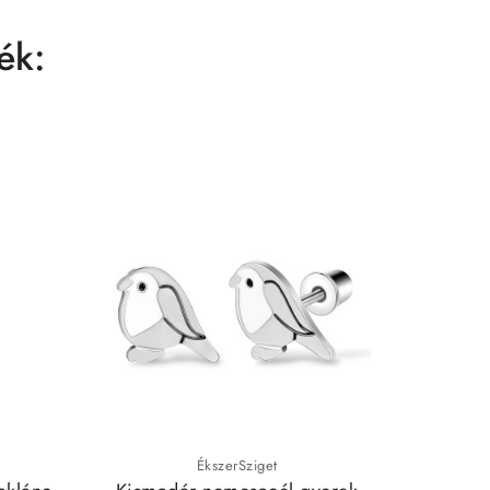
ék:
ÉkszerSziget