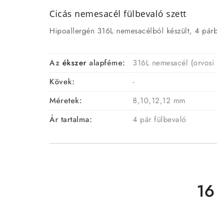
Cicás nemesacél fülbevaló szett
Hipoallergén 316L nemesacélból készült, 4 párbó
Az
ékszer
alapféme:
316L nemesacél (orvosi
Kövek:
-
Méretek:
8,10,12,12 mm
Ár tartalma:
4 pár fülbevaló
16