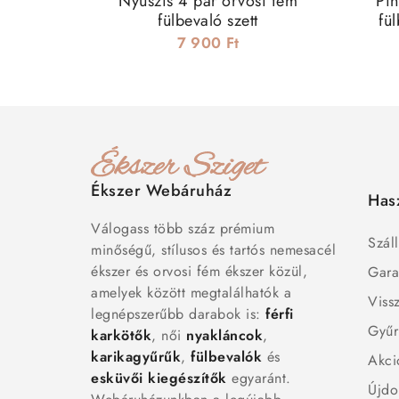
Nyuszis 4 pár orvosi fém
Pin
fülbevaló szett
fü
7 900 Ft
Ékszer Webáruház
Has
Válogass több száz prémium
Száll
minőségű, stílusos és tartós nemesacél
ékszer és orvosi fém ékszer közül,
Gara
amelyek között megtalálhatók a
Viss
legnépszerűbb darabok is:
férfi
Gyűr
karkötők
, női
nyakláncok
,
karikagyűrűk
,
fülbevalók
és
Akci
esküvői kiegészítők
egyaránt.
Újdo