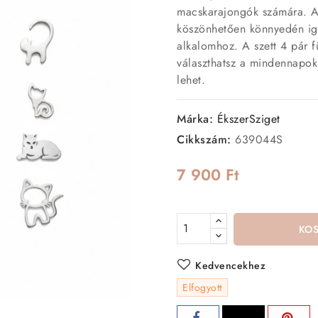
macskarajongók számára. A
köszönhetően könnyedén ig
alkalomhoz. A szett 4 pár f
választhatsz a mindennapok
lehet.
Márka:
ÉkszerSziget
Cikkszám:
639044S
7 900 Ft
KO
Kedvencekhez
Elfogyott