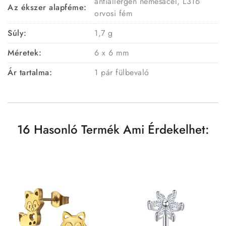
antiallergén nemesacél, L316
Az ékszer alapféme:
orvosi fém
Súly:
1,7 g
Méretek:
6 x 6 mm
Ár tartalma:
1 pár fülbevaló
16 Hasonló Termék Ami Érdekelhet: