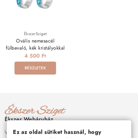
ÉkszerSziget
Ovális nemesacél
fülbevaló, kék kristályokkal
4 500 Ft
RÉSZLETEK
Ékszer Webáruház
Ez az oldal sütiket használ, hogy
Válogass több száz prémium minőségű, stílusos és tartós