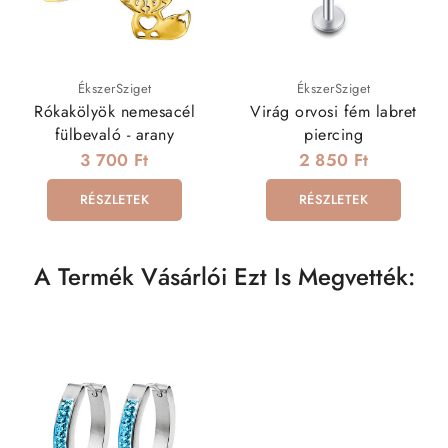
ÉkszerSziget
ÉkszerSziget
Rókakölyök nemesacél
Virág orvosi fém labret
fülbevaló - arany
piercing
3 700 Ft
2 850 Ft
RÉSZLETEK
RÉSZLETEK
A Termék Vásárlói Ezt Is Megvették: