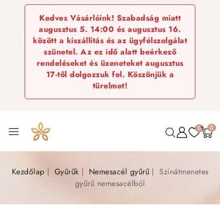
Kedves Vásárlóink! Szabadság miatt
augusztus 5. 14:00 és augusztus 16.
között a kiszállítás és az ügyfélszolgálat
szünetel. Az ez idő alatt beérkező
rendeléseket és üzeneteket augusztus
17-től dolgozzuk fel. Köszönjük a
türelmet!
0
0
Kezdőlap
Gyűrűk
Nemesacél gyűrű
Színátmenetes
gyűrű nemesacélból