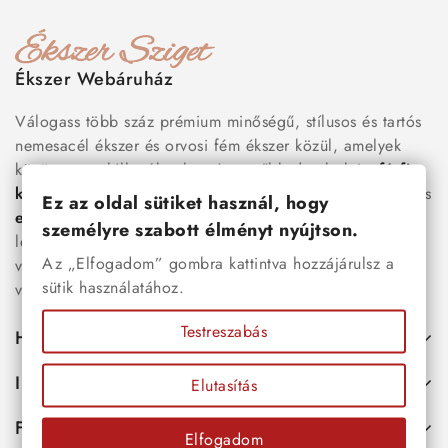
Ékszer Webáruház
Válogass több száz prémium minőségű, stílusos és tartós
nemesacél ékszer és orvosi fém ékszer közül, amelyek
között megtalálhatók a legnépszerűbb darabok is:
férfi
karkötők
, női
nyakláncok
,
karikagyűrűk
,
fülbevalók
és
Ez az oldal sütiket használ, hogy
esküvői kiegészítők
egyaránt. Webáruházunkban a
személyre szabott élményt nyújtson.
legújabb trendeket követő, mégis időtálló ékszerek közül
Az „Elfogadom” gombra kattintva hozzájárulsz a
választhatsz – legyen szó ajándékról, mindennapi
sütik használatához.
viseletről vagy különleges alkalmakról.
Testreszabás
Hasznos
Információk
Elutasítás
Fiókod
Elfogadom