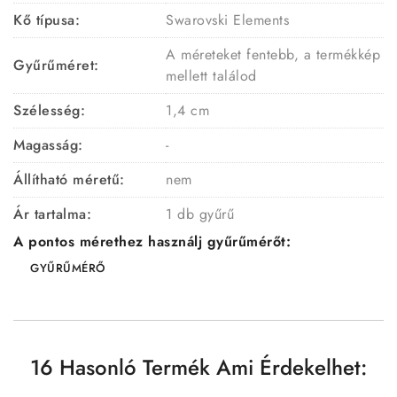
Kő típusa:
Swarovski Elements
A méreteket fentebb, a termékkép
Gyűrűméret:
mellett találod
Szélesség:
1,4 cm
Magasság:
-
Állítható méretű:
nem
Ár tartalma:
1 db gyűrű
A pontos mérethez használj gyűrűmérőt:
GYŰRŰMÉRŐ
16 Hasonló Termék Ami Érdekelhet: