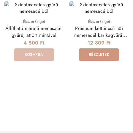
ÉkszerSziget
ÉkszerSziget
Állítható méretű nemesacél
Prémium kéttónusú női
gyűrű, áttört mintával
nemesacél karikagyűrű,
cirkónia kövekkel
4 500 Ft
12 809 Ft
KOSÁRBA
RÉSZLETEK