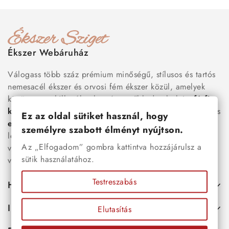
Ékszer Webáruház
Válogass több száz prémium minőségű, stílusos és tartós
nemesacél ékszer és orvosi fém ékszer közül, amelyek
között megtalálhatók a legnépszerűbb darabok is:
férfi
karkötők
, női
nyakláncok
,
karikagyűrűk
,
fülbevalók
és
Ez az oldal sütiket használ, hogy
esküvői kiegészítők
egyaránt. Webáruházunkban a
személyre szabott élményt nyújtson.
legújabb trendeket követő, mégis időtálló ékszerek közül
Az „Elfogadom” gombra kattintva hozzájárulsz a
választhatsz – legyen szó ajándékról, mindennapi
sütik használatához.
viseletről vagy különleges alkalmakról.
Testreszabás
Hasznos
Információk
Elutasítás