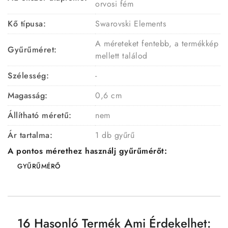
orvosi fém
Kő típusa:
Swarovski Elements
A méreteket fentebb, a termékkép
Gyűrűméret:
mellett találod
Szélesség:
-
Magasság:
0,6 cm
Állítható méretű:
nem
Ár tartalma:
1 db gyűrű
A pontos mérethez használj gyűrűmérőt:
GYŰRŰMÉRŐ
16 Hasonló Termék Ami Érdekelhet: