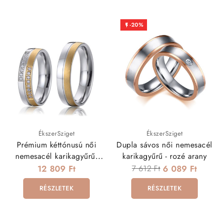
-20%

ÉkszerSziget
ÉkszerSziget
Prémium kéttónusú női
Dupla sávos női nemesacél
nemesacél karikagyűrű,
karikagyűrű - rozé arany
cirkónia kövekkel
12 809 Ft
7 612 Ft
6 089 Ft
RÉSZLETEK
RÉSZLETEK