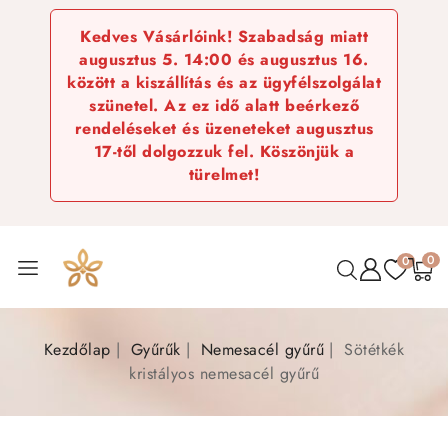
Kedves Vásárlóink! Szabadság miatt
augusztus 5. 14:00 és augusztus 16.
között a kiszállítás és az ügyfélszolgálat
szünetel. Az ez idő alatt beérkező
rendeléseket és üzeneteket augusztus
17-től dolgozzuk fel. Köszönjük a
türelmet!
0
0
Kezdőlap
Gyűrűk
Nemesacél gyűrű
Sötétkék
kristályos nemesacél gyűrű