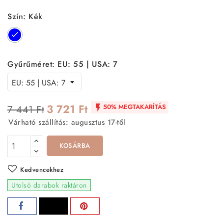
Szín: Kék
Kék
Gyűrűméret: EU: 55 | USA: 7
3 721 Ft
50% MEGTAKARÍTÁS
7 441 Ft

Várható szállítás: augusztus 17-től
KOSÁRBA
Kedvencekhez
Utolsó darabok raktáron