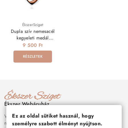
ÉkszerSziget
Dupla szív nemesacél
kegyeleti medál
nyakláncon, tölcsérrel
9 500 Ft
RÉSZLETEK
Ékszer Webáruház
Ez az oldal sütiket használ, hogy
Válogass több száz prémium minőségű, stílusos és tartós
nemesacél ékszer és orvosi fém ékszer közül, amelyek
személyre szabott élményt nyújtson.