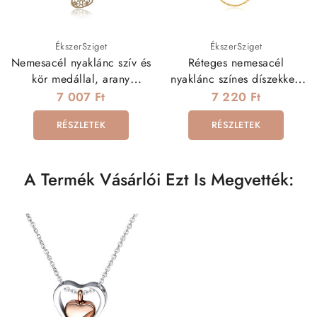
ÉkszerSziget
ÉkszerSziget
Nemesacél nyaklánc szív és
Réteges nemesacél
kör medállal, arany
nyaklánc színes díszekkel,
bevonattal
18k arany bevonattal
7 007 Ft
7 220 Ft
RÉSZLETEK
RÉSZLETEK
A Termék Vásárlói Ezt Is Megvették: