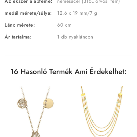
Az ékszer alapféme:
nemesacél (316L orvosi fém)
medál mérete/súlya:
12,6 x 19 mm/7 g
Lánc mérete:
60 cm
Ár tartalma:
1 db nyakláncon
16 Hasonló Termék Ami Érdekelhet: