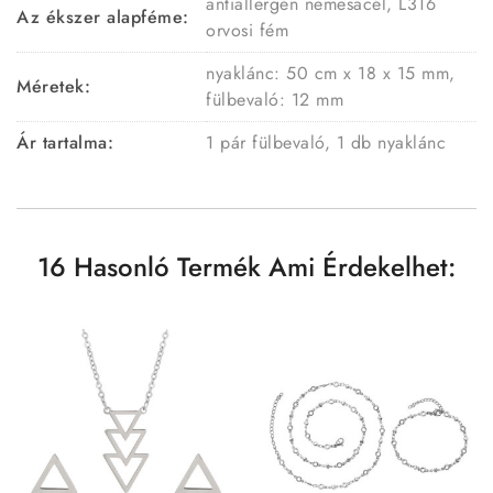
antiallergén nemesacél, L316
Az ékszer alapféme:
orvosi fém
nyaklánc: 50 cm x 18 x 15 mm,
Méretek:
fülbevaló: 12 mm
Ár tartalma:
1 pár fülbevaló, 1 db nyaklánc
16 Hasonló Termék Ami Érdekelhet: