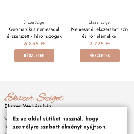
ÉkszerSziget
ÉkszerSziget
Geometrikus nemesacél
Nemesacél ékszerszett szív
ékszerszett - háromszögek
és kör elemekkel
6 856 Ft
7 725 Ft
RÉSZLETEK
RÉSZLETEK
Ékszer Webáruház
Ez az oldal sütiket használ, hogy
Válogass több száz prémium minőségű, stílusos és tartós
nemesacél ékszer és orvosi fém ékszer közül, amelyek
személyre szabott élményt nyújtson.
között megtalálhatók a legnépszerűbb darabok is:
férfi