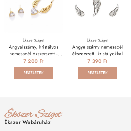
ÉkszerSziget
ÉkszerSziget
Angyalszárny, kristályos
Angyalszárny nemesacél
nemesacél ékszerszett -
ékszerszett, kristályokkal
arany
7 200 Ft
7 390 Ft
RÉSZLETEK
RÉSZLETEK
Ékszer Webáruház