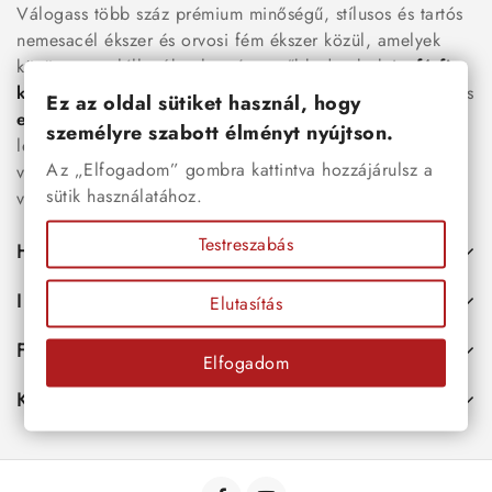
Válogass több száz prémium minőségű, stílusos és tartós
nemesacél ékszer és orvosi fém ékszer közül, amelyek
között megtalálhatók a legnépszerűbb darabok is:
férfi
karkötők
, női
nyakláncok
,
karikagyűrűk
,
fülbevalók
és
Ez az oldal sütiket használ, hogy
esküvői kiegészítők
egyaránt. Webáruházunkban a
személyre szabott élményt nyújtson.
legújabb trendeket követő, mégis időtálló ékszerek közül
Az „Elfogadom” gombra kattintva hozzájárulsz a
választhatsz – legyen szó ajándékról, mindennapi
sütik használatához.
viseletről vagy különleges alkalmakról.
Testreszabás
Hasznos
Információk
Elutasítás
Fiókod
Elfogadom
Kapcsolat