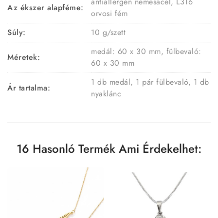
antiallergén nemesacél, L316
Az ékszer alapféme:
orvosi fém
Súly:
10 g/szett
medál: 60 x 30 mm, fülbevaló:
Méretek:
60 x 30 mm
1 db medál, 1 pár fülbevaló, 1 db
Ár tartalma:
nyaklánc
16 Hasonló Termék Ami Érdekelhet: