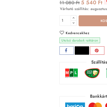
5 540 Ft
11 080 Ft
Várható szállítás: augusztus
KO
Kedvencekhez
Utolsó darabok raktáron
Szállít
Bankkárt