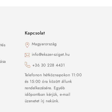
Kapcsolat
Magyarország
tés
s
info@ekszer-sziget.hu
zása
+36 30 228 4431
Telefonon hétköznapokon 11:00
és 15:00 óra között állunk
rendelkezésére. Egyéb
időpontban kérjük, e-mail
üzenetet írj nekünk.