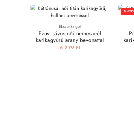
-20

ÉkszerSziget
Ezüst sávos női nemesacél
P
karikagyűrű arany bevonattal
kari
6 279 Ft