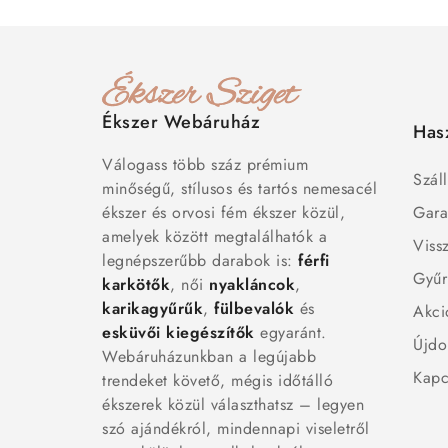
Ékszer Webáruház
Has
Válogass több száz prémium
Száll
minőségű, stílusos és tartós nemesacél
ékszer és orvosi fém ékszer közül,
Gara
amelyek között megtalálhatók a
Viss
legnépszerűbb darabok is:
férfi
Gyűr
karkötők
, női
nyakláncok
,
karikagyűrűk
,
fülbevalók
és
Akci
esküvői kiegészítők
egyaránt.
Újdo
Webáruházunkban a legújabb
Kapc
trendeket követő, mégis időtálló
ékszerek közül választhatsz – legyen
szó ajándékról, mindennapi viseletről