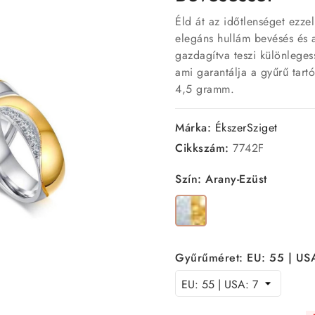
Éld át az időtlenséget ezzel
elegáns hullám bevésés és a
gazdagítva teszi különleges
ami garantálja a gyűrű tar
4,5 gramm.
Márka:
ÉkszerSziget
Cikkszám:
7742F
Szín: Arany-Ezüst
Arany-
Ezüst
Gyűrűméret: EU: 55 | US