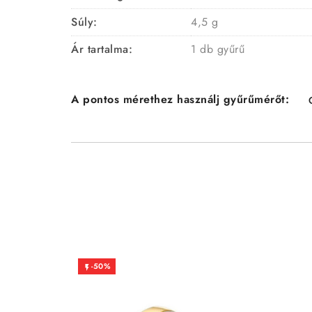
Súly:
4,5 g
Ár tartalma:
1 db gyűrű
A pontos mérethez használj gyűrűmérőt:
-50%
