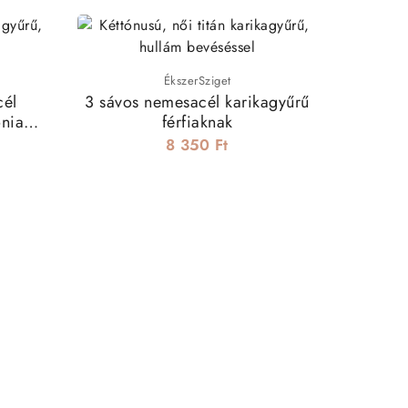
ÉkszerSziget
cél
3 sávos nemesacél karikagyűrű
3 sávos 
ónia
férfiaknak
8 350 Ft