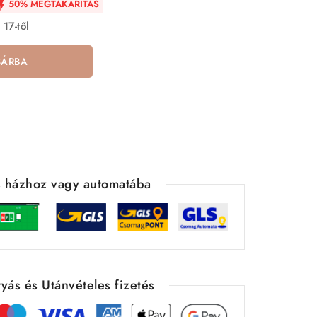
50% MEGTAKARÍTÁS

 17-től
SÁRBA
ás házhoz vagy automatába
yás és Utánvételes fizetés