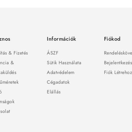
znos
Információk
Fiókod
ítás & Fizetés
ÁSZF
Rendelésköve
ncia &
Sütik Használata
Bejelentkezé
zaküldés
Adatvédelem
Fiók Létreho
űméretek
Cégadatok
ó
Elállás
nságok
solat