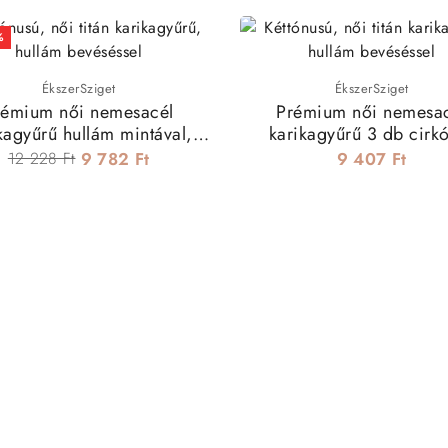
%
ÉkszerSziget
ÉkszerSziget
rémium női nemesacél
Prémium női nemesa
kagyűrű hullám mintával,
karikagyűrű 3 db cirk
kristályokkal
kristállyal díszítve
12 228 Ft
9 782 Ft
9 407 Ft