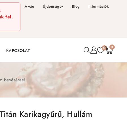
Akció
Újdonságok
Blog
Információk
z
k fel.
0
0
KAPCSOLAT
ám bevéséssel
Titán Karikagyűrű, Hullám