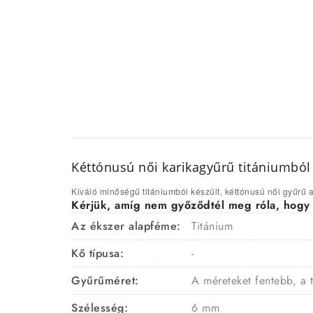
Kéttónusú női karikagyűrű titániumból
Kiváló minőségű titániumból készült, kéttónusú női gyűrű a
Kérjük, amíg nem győződtél meg róla, hogy a 
Az ékszer alapféme:
Titánium
Kő típusa:
-
Gyűrűméret:
A méreteket fentebb, a 
Szélesség:
6 mm