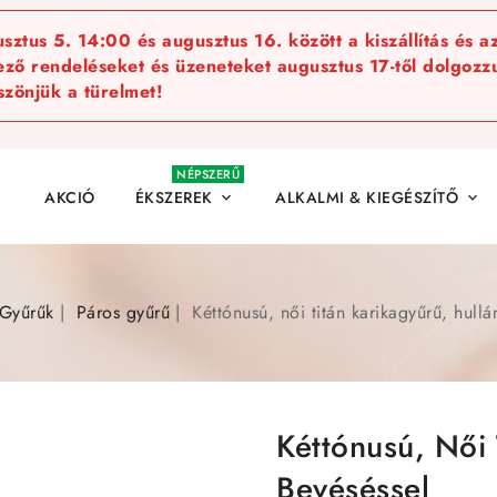
ztus 5. 14:00 és augusztus 16. között a kiszállítás és a
kező rendeléseket és üzeneteket augusztus 17-től dolgozzu
szönjük a türelmet!
NÉPSZERŰ
AKCIÓ
ÉKSZEREK
ALKALMI & KIEGÉSZÍTŐ


Gyűrűk
Páros gyűrű
Kéttónusú, női titán karikagyűrű, hull
Kéttónusú, Női 
Bevéséssel