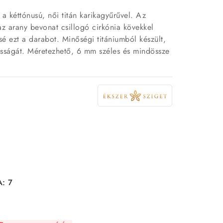
 a kéttónusú, női titán karikagyűrűvel. Az
z arany bevonat csillogó cirkónia kövekkel
sé ezt a darabot. Minőségi titániumból készült,
tósságát. Méretezhető, 6 mm széles és mindössze
A: 7