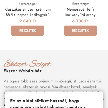
ÉkszerSziget
ÉkszerSziget
Klasszikus stílusú, prémium
Nemesacél férfi
férfi tungsten karikagyűrű
karikagyűrű arany
bevonattal
9 840 Ft
6 730 Ft
RÉSZLETEK
RÉSZLETEK
Ékszer Webáruház
Válogass több száz prémium minőségű, stílusos és tartós
nemesacél ékszer és orvosi fém ékszer közül, amelyek
között megtalálhatók a legnépszerűbb darabok is:
férfi
karkötők
, női
nyakláncok
,
karikagyűrűk
,
fülbevalók
és
Ez az oldal sütiket használ, hogy
esküvői kiegészítők
egyaránt. Webáruházunkban a
személyre szabott élményt nyújtson.