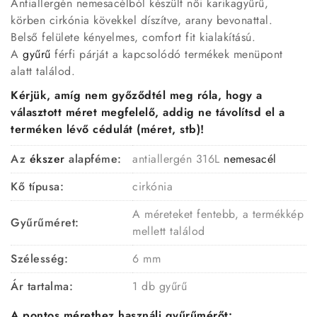
Antiallergén nemesacélból készült női karikagyűrű,
körben cirkónia kövekkel díszítve, arany bevonattal.
Belső felülete kényelmes, comfort fit kialakítású.
A
gyűrű
férfi párját a kapcsolódó termékek menüpont
alatt találod.
Kérjük, amíg nem győződtél meg róla, hogy a
választott méret megfelelő, addig ne távolítsd el a
terméken lévő cédulát (méret, stb)!
Az
ékszer
alapféme:
antiallergén 316L
nemesacél
Kő típusa:
cirkónia
A méreteket fentebb, a termékkép
Gyűrűméret:
mellett találod
Szélesség:
6 mm
Ár tartalma:
1 db gyűrű
A pontos mérethez használj gyűrűmérőt: