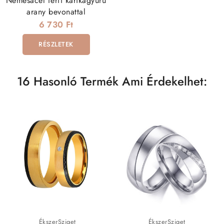
Nemesacél férfi karikagyűrű
arany bevonattal
6 730 Ft
RÉSZLETEK
16 Hasonló Termék Ami Érdekelhet:
ÉkszerSziget
ÉkszerSziget