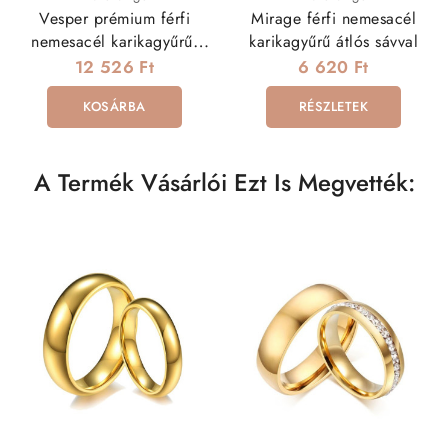
Vesper prémium férfi
Mirage férfi nemesacél
nemesacél karikagyűrű,
karikagyűrű átlós sávval
fekete sávval díszítve
12 526 Ft
6 620 Ft
KOSÁRBA
RÉSZLETEK
A Termék Vásárlói Ezt Is Megvették: