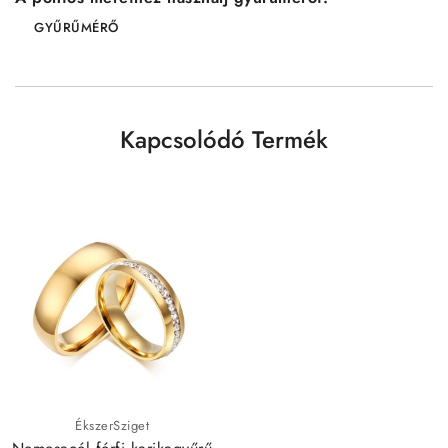
GYŰRŰMÉRŐ
Kapcsolódó Termék
ÉkszerSziget