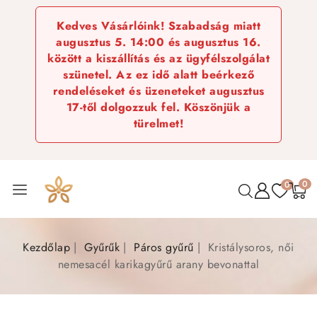
Kedves Vásárlóink! Szabadság miatt
augusztus 5. 14:00 és augusztus 16.
között a kiszállítás és az ügyfélszolgálat
szünetel. Az ez idő alatt beérkező
rendeléseket és üzeneteket augusztus
17-től dolgozzuk fel. Köszönjük a
türelmet!
0
0
Kezdőlap
Gyűrűk
Páros gyűrű
Kristálysoros, női
nemesacél karikagyűrű arany bevonattal