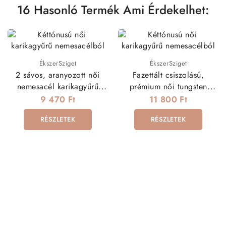
16 Hasonló Termék Ami Érdekelhet:
ÉkszerSziget
ÉkszerSziget
2 sávos, aranyozott női
Fazettált csiszolású,
nemesacél karikagyűrű
prémium női tungsten
cirkóniával
karikagyűrű
9 470 Ft
11 800 Ft
RÉSZLETEK
RÉSZLETEK