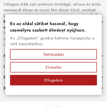
Válogass több száz prémium minőségű, stílusos és tartós
nemesacél ékszer és orvosi fém ékszer közül, amelyek
között megtalálhatók a legnépszerűbb darabok is:
férfi
karkötők
, női
nyakláncok
,
karikagyűrűk
,
fülbevalók
és
Ez az oldal sütiket használ, hogy
esküvői kiegészítők
egyaránt. Webáruházunkban a
személyre szabott élményt nyújtson.
legújabb trendeket követő, mégis időtálló ékszerek közül
Az „Elfogadom” gombra kattintva hozzájárulsz a
választhatsz – legyen szó ajándékról, mindennapi
sütik használatához.
viseletről vagy különleges alkalmakról.
Testreszabás
Hasznos
Információk
Elutasítás
Fiókod
Elfogadom
Kapcsolat