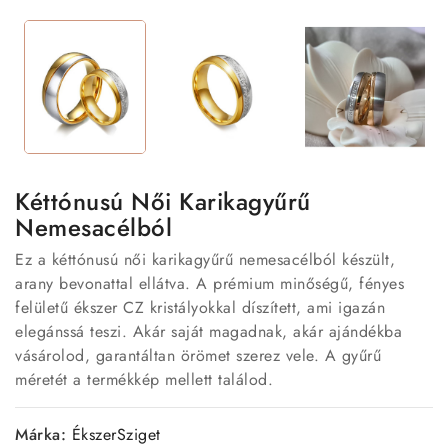
Kéttónusú Női Karikagyűrű
Nemesacélból
Ez a kéttónusú női karikagyűrű nemesacélból készült,
arany bevonattal ellátva. A prémium minőségű, fényes
felületű ékszer CZ kristályokkal díszített, ami igazán
elegánssá teszi. Akár saját magadnak, akár ajándékba
vásárolod, garantáltan örömet szerez vele. A gyűrű
méretét a termékkép mellett találod.
Márka:
ÉkszerSziget