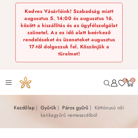
Kedves Vásárlóink! Szabadság miatt
augusztus 5. 14:00 és augusztus 16.
között a kiszállítás és az ügyfélszolgálat
szünetel. Az ez idő alatt beérkező
rendeléseket és üzeneteket augusztus
17-től dolgozzuk fel. Köszönjük a
türelmet!
0
0
Kezdőlap
Gyűrűk
Páros gyűrű
Kéttónusú női
karikagyűrű nemesacélból