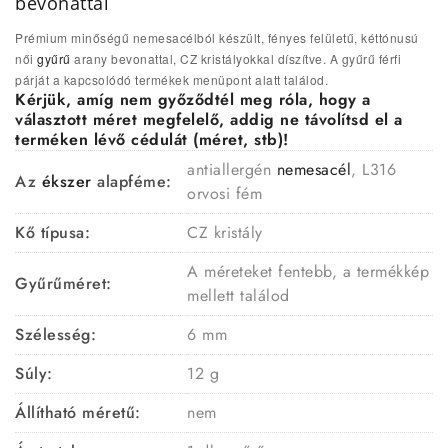
bevonattal
Prémium minőségű nemesacélból készült, fényes felületű, kéttónusú
női
gyűrű
arany bevonattal, CZ kristályokkal díszítve. A gyűrű férfi
párját a kapcsolódó termékek menüpont alatt találod.
Kérjük, amíg nem győződtél meg róla, hogy a
választott méret megfelelő, addig ne távolítsd el a
terméken lévő cédulát (méret, stb)!
antiallergén
nemesacél
, L316
Az
ékszer
alapféme:
orvosi fém
Kő típusa:
CZ kristály
A méreteket fentebb, a termékkép
Gyűrűméret:
mellett találod
Szélesség:
6 mm
Súly:
12 g
Állítható méretű:
nem