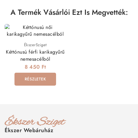
A Termék Vásárlói Ezt Is Megvették:
ÉkszerSziget
Kéttónusú férfi karikagyűrű
nemesacélból
8 450 Ft
RÉSZLETEK
Ékszer Webáruház