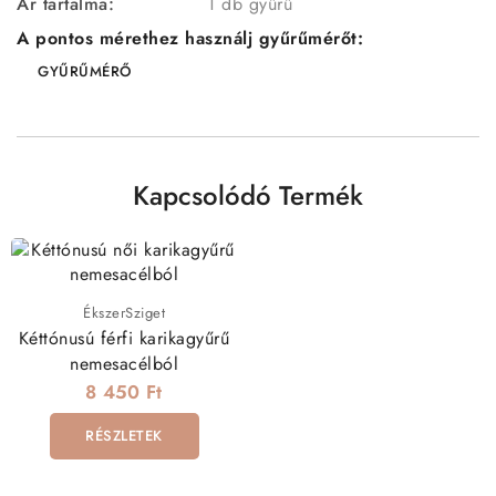
Ár tartalma:
1 db gyűrű
A pontos mérethez használj gyűrűmérőt:
GYŰRŰMÉRŐ
Kapcsolódó Termék
ÉkszerSziget
Kéttónusú férfi karikagyűrű
nemesacélból
8 450 Ft
RÉSZLETEK