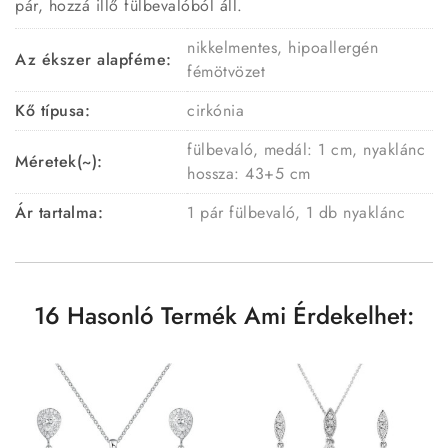
pár, hozzá illő fülbevalóból áll.
nikkelmentes, hipoallergén
Az ékszer alapféme:
fémötvözet
Kő típusa:
cirkónia
fülbevaló, medál: 1 cm, nyaklánc
Méretek(~):
hossza: 43+5 cm
Ár tartalma:
1 pár fülbevaló, 1 db nyaklánc
16 Hasonló Termék Ami Érdekelhet: