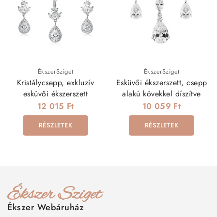
ÉkszerSziget
ÉkszerSziget
Kristálycsepp, exkluzív
Esküvői ékszerszett, csepp
esküvői ékszerszett
alakú kövekkel díszítve
12 015 Ft
10 059 Ft
RÉSZLETEK
RÉSZLETEK
Ékszer Webáruház