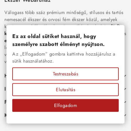
Ékszer Webáruház
Válogass több száz prémium minőségű, stílusos és tartós
nemesacél ékszer és orvosi fém ékszer közül, amelyek
között megtalálhatók a legnépszerűbb darabok is:
férfi
karkötők
, női
nyakláncok
,
karikagyűrűk
,
fülbevalók
és
Ez az oldal sütiket használ, hogy
esküvői kiegészítők
egyaránt. Webáruházunkban a
személyre szabott élményt nyújtson.
legújabb trendeket követő, mégis időtálló ékszerek közül
Az „Elfogadom” gombra kattintva hozzájárulsz a
választhatsz – legyen szó ajándékról, mindennapi
sütik használatához.
viseletről vagy különleges alkalmakról.
Testreszabás
Hasznos
Információk
Elutasítás
Fiókod
Elfogadom
Kapcsolat