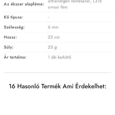
antiallergén nemesacél, L316
Az ékszer alapféme:
orvosi fém
Kő típusa:
-
Szélesség:
6 mm
Hossz:
22 cm
Súly:
25 g
Ár tartalma:
1 db karkötő
16 Hasonló Termék Ami Érdekelhet: