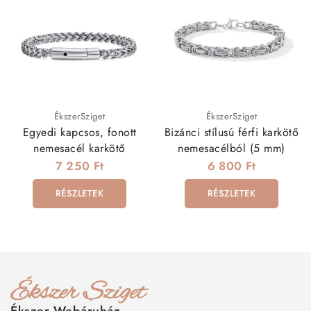
ÉkszerSziget
ÉkszerSziget
Egyedi kapcsos, fonott
Bizánci stílusú férfi karkötő
nemesacél karkötő
nemesacélból (5 mm)
7 250 Ft
6 800 Ft
RÉSZLETEK
RÉSZLETEK