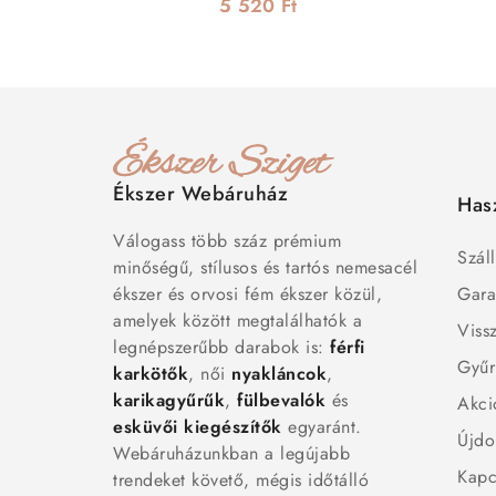
5 520 Ft
Ékszer Webáruház
Has
Válogass több száz prémium
Száll
minőségű, stílusos és tartós nemesacél
ékszer és orvosi fém ékszer közül,
Gara
amelyek között megtalálhatók a
Viss
legnépszerűbb darabok is:
férfi
Gyűr
karkötők
, női
nyakláncok
,
karikagyűrűk
,
fülbevalók
és
Akci
esküvői kiegészítők
egyaránt.
Újdo
Webáruházunkban a legújabb
Kapc
trendeket követő, mégis időtálló