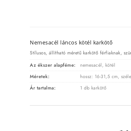
Nemesacél láncos kötél karkötő
Stílusos, állítható méretű karkötő férfiaknak, sz
Az ékszer alapféme:
nemesacél, kötél
Méretek:
hossz: 16-31,5 cm, szél
Ár tartalma:
1 db karkötő