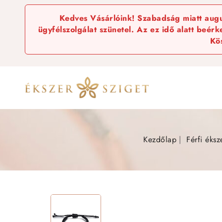
Kedves Vásárlóink! Szabadság miatt augus
ügyfélszolgálat szünetel. Az ez idő alatt beér
Kö
Kezdőlap
Férfi éksz