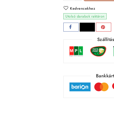
Kedvencekhez
Utolsó darabok raktáron
Szállít
Bankkárt