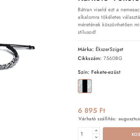
Bátran viseld ezt a nemesac
alkalomra tökéletes választ
méretének köszönhetően min
stílusod!
Márka:
ÉkszerSziget
Cikkszám:
7560BG
Szín: Fekete-ezüst
Fekete-
ezüst
6 895 Ft
Várható szállítás: augusztus
KO