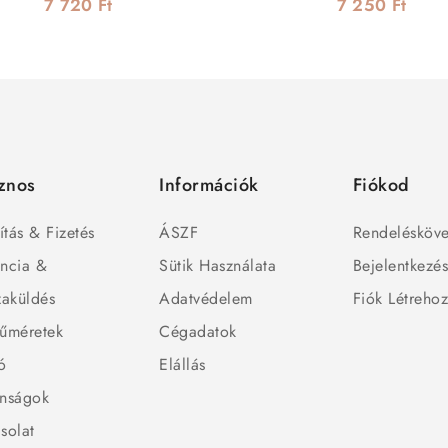
7 720 Ft
7 250 Ft
znos
Információk
Fiókod
ítás & Fizetés
ÁSZF
Rendelésköve
ncia &
Sütik Használata
Bejelentkezé
zaküldés
Adatvédelem
Fiók Létreho
űméretek
Cégadatok
ó
Elállás
nságok
solat