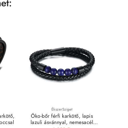
et:
ÉkszerSziget
arkötő,
Öko-bőr férfi karkötő, lapis
Bőr kark
occsal
lazuli ásvánnyal, nemesacél