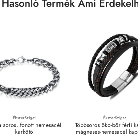
 Hasonló Termék Ami Érdekelh
ÉkszerSziget
ÉkszerSziget
 soros, fonott nemesacél
Többsoros öko-bőr férfi k
karkötő
mágneses-nemesacél kap