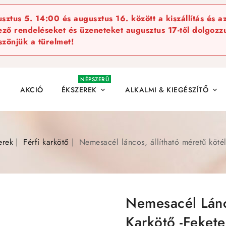
ztus 5. 14:00 és augusztus 16. között a kiszállítás és a
kező rendeléseket és üzeneteket augusztus 17-től dolgozzu
szönjük a türelmet!
NÉPSZERŰ
AKCIÓ
ÉKSZEREK
ALKALMI & KIEGÉSZÍTŐ


erek
Férfi karkötő
Nemesacél láncos, állítható méretű kötél
Nemesacél Lánc
Karkötő -feket