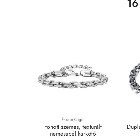
16
ÉkszerSziget
Fonott szemes, texturált
Dupla
nemesacél karkötő