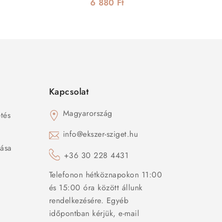
kapoccsal
6 880 Ft
Kapcsolat
Magyarország
tés
s
info@ekszer-sziget.hu
zása
+36 30 228 4431
Telefonon hétköznapokon 11:00
és 15:00 óra között állunk
rendelkezésére. Egyéb
időpontban kérjük, e-mail