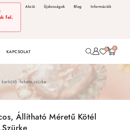
Akció
Újdonságok
Blog
Információk
z
k fel.
0
0
KAPCSOLAT
 karkötő -fekete,szürke
os, Állítható Méretű Kötél
e,szürke