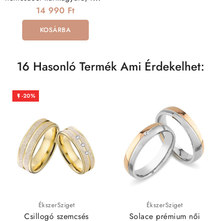
arany sávval
14 990 Ft
KOSÁRBA
16 Hasonló Termék Ami Érdekelhet:
-20%

ÉkszerSziget
ÉkszerSziget
Csillogó szemcsés
Solace prémium női