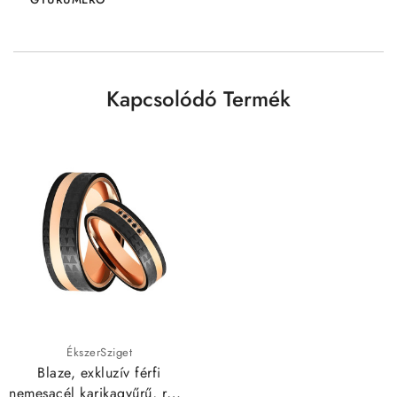
Kapcsolódó Termék
ÉkszerSziget
Blaze, exkluzív férfi
nemesacél karikagyűrű, rozé