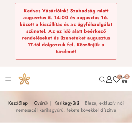
Kedves Vásárlóink! Szabadság miatt
augusztus 5. 14:00 és augusztus 16.
között a kiszállítás és az ügyfélszolgálat
szünetel. Az ez idő alatt beérkező
rendeléseket és üzeneteket augusztus
17-től dolgozzuk fel. Köszönjük a
türelmet!
0
0
Kezdőlap
Gyűrűk
Karikagyűrű
Blaze, exkluzív női
nemesacél karikagyűrű, fekete kövekkel díszítve