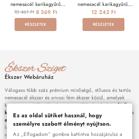
nemesacél karikagyűrű
nemesacél karikagyűrű,
férfiaknak
rozé arany sávval, cirkónia
10 461 Ft
8 369 Ft
12 242 Ft
kővel
RÉSZLETEK
RÉSZLETEK
Ékszer Webáruház
Válogass több száz prémium minőségű, stílusos és tartós
nemesacél ékszer és orvosi fém ékszer közül, amelyek
között megtalálhatók a legnépszerűbb darabok is:
férfi
karkötők
, női
nyakláncok
,
karikagyűrűk
,
fülbevalók
és
Ez az oldal sütiket használ, hogy
esküvői kiegészítők
egyaránt. Webáruházunkban a
személyre szabott élményt nyújtson.
legújabb trendeket követő, mégis időtálló ékszerek közül
Az „Elfogadom” gombra kattintva hozzájárulsz a
választhatsz – legyen szó ajándékról, mindennapi