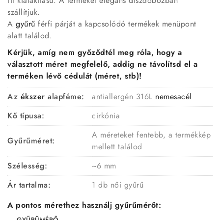
fit kialakítású. A terméket elegáns díszdobozban
szállítjuk.
A
gyűrű
férfi párját a kapcsolódó termékek menüpont
alatt találod.
Kérjük, amíg nem győződtél meg róla, hogy a
választott méret megfelelő, addig ne távolítsd el a
terméken lévő cédulát (méret, stb)!
Az
ékszer
alapféme:
antiallergén 316L
nemesacél
Kő típusa:
cirkónia
A méreteket fentebb, a termékkép
Gyűrűméret:
mellett találod
Szélesség:
~6 mm
Ár tartalma:
1 db női gyűrű
A pontos mérethez használj gyűrűmérőt:
GYŰRŰMÉRŐ