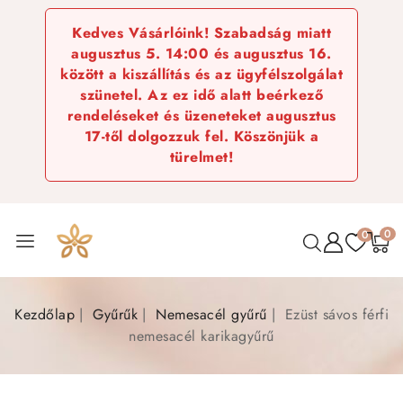
Kedves Vásárlóink! Szabadság miatt
augusztus 5. 14:00 és augusztus 16.
között a kiszállítás és az ügyfélszolgálat
szünetel. Az ez idő alatt beérkező
rendeléseket és üzeneteket augusztus
17-től dolgozzuk fel. Köszönjük a
türelmet!
0
0
Kezdőlap
Gyűrűk
Nemesacél gyűrű
Ezüst sávos férfi
nemesacél karikagyűrű