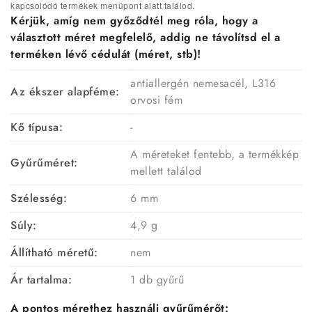
kapcsolódó termékek menüpont alatt találod.
Kérjük, amíg nem győződtél meg róla, hogy a
választott méret megfelelő, addig ne távolítsd el a
terméken lévő cédulát (méret, stb)!
antiallergén nemesacél, L316
Az ékszer alapféme:
orvosi fém
Kő típusa:
-
A méreteket fentebb, a termékkép
Gyűrűméret:
mellett találod
Szélesség:
6 mm
Súly:
4,9 g
Állítható méretű:
nem
Ár tartalma:
1 db gyűrű
A pontos mérethez használj gyűrűmérőt: