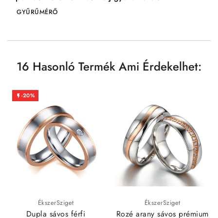
GYŰRŰMÉRŐ
16 Hasonló Termék Ami Érdekelhet:
-20%

ÉkszerSziget
ÉkszerSziget
Dupla sávos férfi
Rozé arany sávos prémium