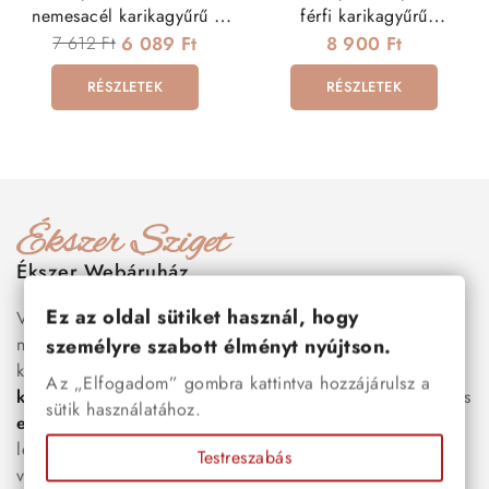
nemesacél karikagyűrű -
férfi karikagyűrű
rozé arany
nemesacélból
7 612 Ft
6 089 Ft
8 900 Ft
RÉSZLETEK
RÉSZLETEK
Ékszer Webáruház
Ez az oldal sütiket használ, hogy
Válogass több száz prémium minőségű, stílusos és tartós
nemesacél ékszer és orvosi fém ékszer közül, amelyek
személyre szabott élményt nyújtson.
között megtalálhatók a legnépszerűbb darabok is:
férfi
Az „Elfogadom” gombra kattintva hozzájárulsz a
karkötők
, női
nyakláncok
,
karikagyűrűk
,
fülbevalók
és
sütik használatához.
esküvői kiegészítők
egyaránt. Webáruházunkban a
legújabb trendeket követő, mégis időtálló ékszerek közül
Testreszabás
választhatsz – legyen szó ajándékról, mindennapi