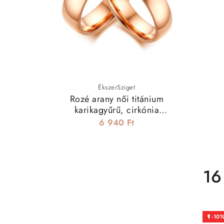
ÉkszerSziget
Rozé arany női titánium
karikagyűrű, cirkónia
kristályokkal
6 940 Ft
16
-10
