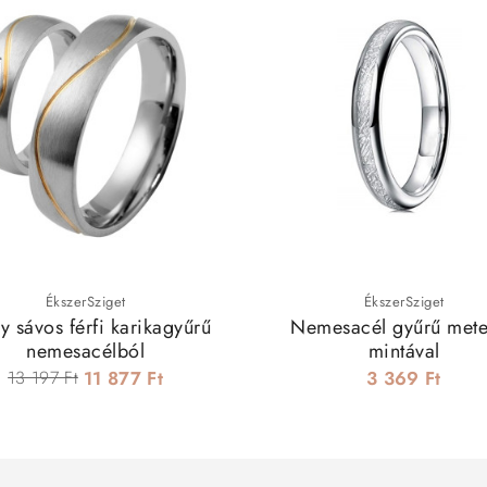
ÉkszerSziget
ÉkszerSziget
y sávos férfi karikagyűrű
Nemesacél gyűrű mete
nemesacélból
mintával
13 197 Ft
11 877 Ft
3 369 Ft