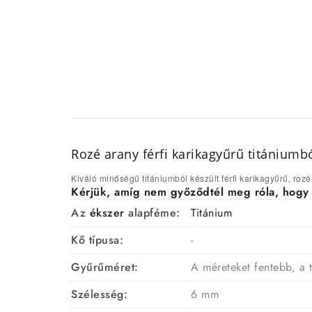
Rozé arany férfi karikagyűrű titániumb
Kiváló minőségű titániumból készült férfi karikagyűrű, roz
Kérjük, amíg nem győződtél meg róla, hogy a 
Az
ékszer
alapféme:
Titánium
Kő típusa:
-
Gyűrűméret:
A méreteket fentebb, a 
Szélesség:
6 mm