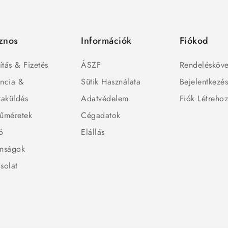
znos
Információk
Fiókod
ítás & Fizetés
ÁSZF
Rendelésköve
ncia &
Sütik Használata
Bejelentkezé
zaküldés
Adatvédelem
Fiók Létreho
űméretek
Cégadatok
ó
Elállás
nságok
solat