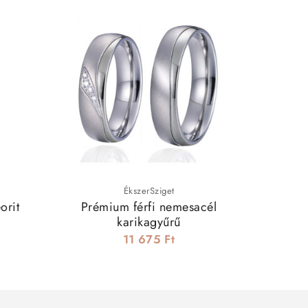
ÉkszerSziget
orit
Prémium férfi nemesacél
Ezüst
karikagyűrű
karika
11 675 Ft