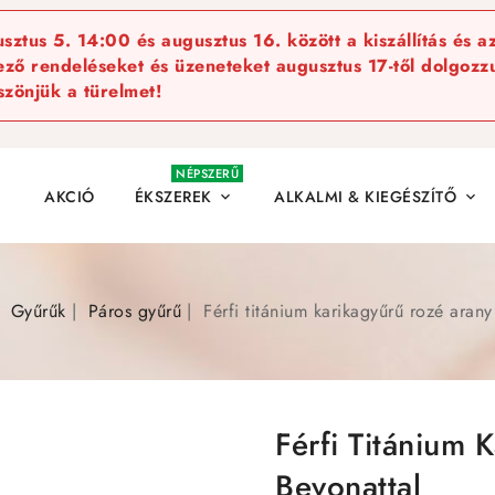
ztus 5. 14:00 és augusztus 16. között a kiszállítás és a
kező rendeléseket és üzeneteket augusztus 17-től dolgozzu
szönjük a türelmet!
NÉPSZERŰ
AKCIÓ
ÉKSZEREK
ALKALMI & KIEGÉSZÍTŐ


Gyűrűk
Páros gyűrű
Férfi titánium karikagyűrű rozé arany
Férfi Titánium 
Bevonattal