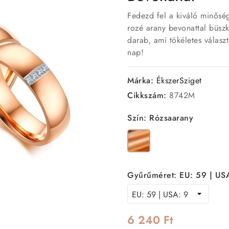
Fedezd fel a kiváló minőség
rozé arany bevonattal büsz
darab, ami tökéletes válas
nap!
Márka:
ÉkszerSziget
Cikkszám:
8742M
Szín: Rózsaarany
Rózsaarany
Gyűrűméret: EU: 59 | US
6 240 Ft