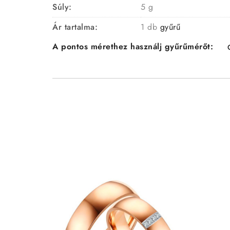
Súly:
5 g
Ár tartalma:
1 db
gyűrű
A pontos mérethez használj gyűrűmérőt: