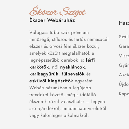
Ékszer Webáruház
Has
Válogass több száz prémium
Száll
minőségű, stílusos és tartós nemesacél
ékszer és orvosi fém ékszer közül,
Gara
amelyek között megtalálhatók a
Viss
legnépszerűbb darabok is:
férfi
Gyűr
karkötők
, női
nyakláncok
,
karikagyűrűk
,
fülbevalók
és
Akci
esküvői kiegészítők
egyaránt.
Újdo
Webáruházunkban a legújabb
Kapc
trendeket követő, mégis időtálló
ékszerek közül választhatsz – legyen
szó ajándékról, mindennapi viseletről
vagy különleges alkalmakról.