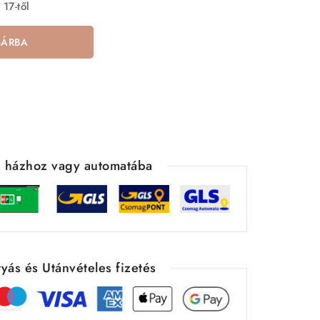
 17-től
SÁRBA
ás házhoz vagy automatába
yás és Utánvételes fizetés