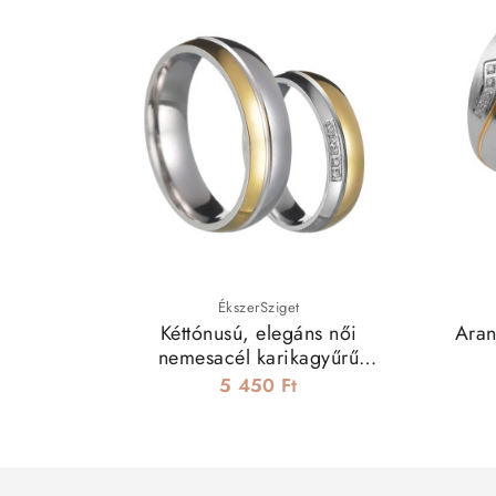
ÉkszerSziget
Kéttónusú, elegáns női
Aran
nemesacél karikagyűrű
cirkóniával
5 450 Ft