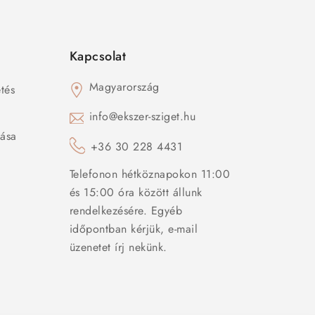
Kapcsolat
Magyarország
tés
s
info@ekszer-sziget.hu
zása
+36 30 228 4431
Telefonon hétköznapokon 11:00
és 15:00 óra között állunk
rendelkezésére. Egyéb
időpontban kérjük, e-mail
üzenetet írj nekünk.