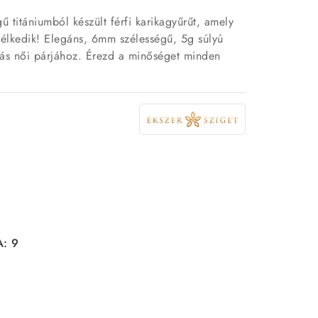
ű titániumból készült férfi karikagyűrűt, amely
kélkedik! Elegáns, 6mm szélességű, 5g súlyú
ztás női párjához. Érezd a minőséget minden
A: 9