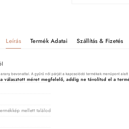
Leírás
Termék Adatai
Szállítás & Fizetés
ól
é arany bevonattal. A gyűrű női párját a kapcsolódó termékek menüpont alatt
választott méret megfelelő, addig ne távolítsd el a termé
termékkép mellett találod