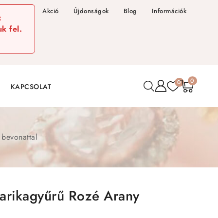
Akció
Újdonságok
Blog
Információk
z
k fel.
0
0
KAPCSOLAT
 bevonattal
Karikagyűrű Rozé Arany