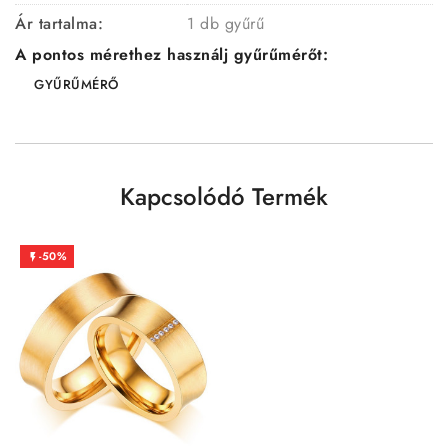
Ár tartalma:
1 db gyűrű
A pontos mérethez használj gyűrűmérőt:
GYŰRŰMÉRŐ
Kapcsolódó Termék
-50%
