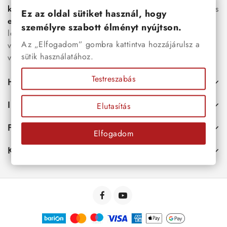
karkötők
, női
nyakláncok
,
karikagyűrűk
,
fülbevalók
és
Ez az oldal sütiket használ, hogy
esküvői kiegészítők
egyaránt. Webáruházunkban a
személyre szabott élményt nyújtson.
legújabb trendeket követő, mégis időtálló ékszerek közül
Az „Elfogadom” gombra kattintva hozzájárulsz a
választhatsz – legyen szó ajándékról, mindennapi
sütik használatához.
viseletről vagy különleges alkalmakról.
Testreszabás
Hasznos
Információk
Elutasítás
Fiókod
Elfogadom
Kapcsolat