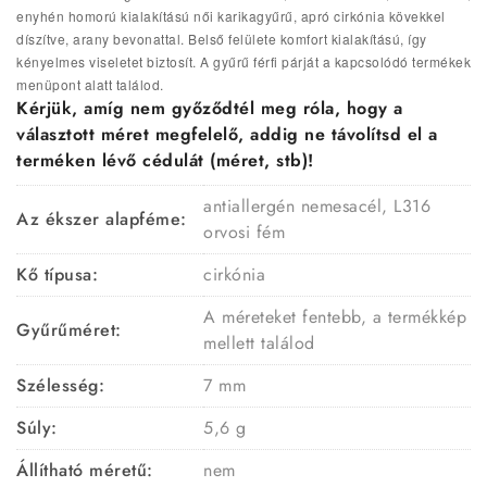
enyhén homorú kialakítású női karikagyűrű, apró cirkónia kövekkel
díszítve, arany bevonattal. Belső felülete komfort kialakítású, így
kényelmes viseletet biztosít. A gyűrű férfi párját a kapcsolódó termékek
menüpont alatt találod.
Kérjük, amíg nem győződtél meg róla, hogy a
választott méret megfelelő, addig ne távolítsd el a
terméken lévő cédulát (méret, stb)!
antiallergén nemesacél, L316
Az ékszer alapféme:
orvosi fém
Kő típusa:
cirkónia
A méreteket fentebb, a termékkép
Gyűrűméret:
mellett találod
Szélesség:
7 mm
Súly:
5,6 g
Állítható méretű:
nem