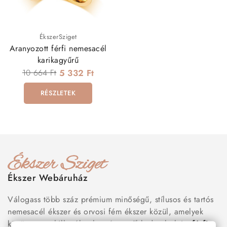
ÉkszerSziget
Aranyozott férfi nemesacél
karikagyűrű
10 664 Ft
5 332 Ft
RÉSZLETEK
Ékszer Webáruház
Válogass több száz prémium minőségű, stílusos és tartós
nemesacél ékszer és orvosi fém ékszer közül, amelyek
között megtalálhatók a legnépszerűbb darabok is:
férfi