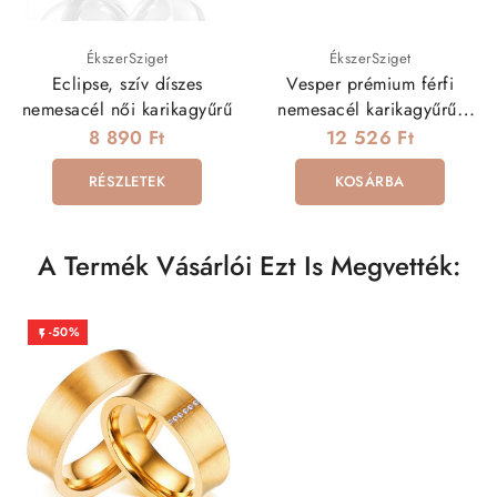
ÉkszerSziget
ÉkszerSziget
Eclipse, szív díszes
Vesper prémium férfi
nemesacél női karikagyűrű
nemesacél karikagyűrű,
fekete sávval díszítve
8 890 Ft
12 526 Ft
RÉSZLETEK
KOSÁRBA
A Termék Vásárlói Ezt Is Megvették:
-50%
