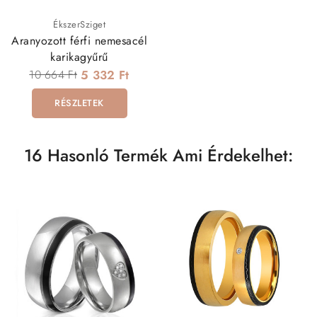
ÉkszerSziget
Aranyozott férfi nemesacél
karikagyűrű
10 664 Ft
5 332 Ft
RÉSZLETEK
16 Hasonló Termék Ami Érdekelhet: