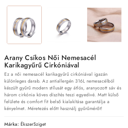
Arany Csíkos Női Nemesacél
Karikagyűrű Cirkóniával
Ez a női nemesacél karikagyűrű cirkóniával igazán
különleges darab. Az antiallergén 316L nemesacélból
készült gyűrű modern stílusát egy átlós, aranyozott sáv és
három cirkónia köves díszítés teszi egyedivé. Matt külső
felülete és comfort fit belső kialakítása garantálja a
kényelmet. Méretezés előtt használj gyűrűmérőt!
Márka:
ÉkszerSziget