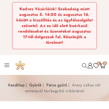
Kedves Vásárlóink! Szabadság miatt
augusztus 5. 14:00 és augusztus 16.
között a kiszállítás és az ügyfélszolgálat
szünetel. Az ez idő alatt beérkező
rendeléseket és üzeneteket augusztus
17-től dolgozzuk fel. Köszönjük a
türelmet!
0
0
Kezdőlap
Gyűrűk
Páros gyűrű
Arany csíkos női
nemesacél karikagyűrű cirkóniával