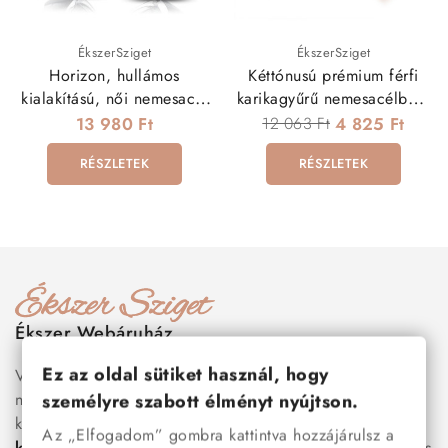
ÉkszerSziget
ÉkszerSziget
Horizon, hullámos
Kéttónusú prémium férfi
kialakítású, női nemesacél
karikagyűrű nemesacélból -
karikagyűrű
rozé arany
13 980 Ft
12 063 Ft
4 825 Ft
RÉSZLETEK
RÉSZLETEK
Ékszer Webáruház
Ez az oldal sütiket használ, hogy
Válogass több száz prémium minőségű, stílusos és tartós
nemesacél ékszer és orvosi fém ékszer közül, amelyek
személyre szabott élményt nyújtson.
között megtalálhatók a legnépszerűbb darabok is:
férfi
Az „Elfogadom” gombra kattintva hozzájárulsz a
karkötők
, női
nyakláncok
,
karikagyűrűk
,
fülbevalók
és