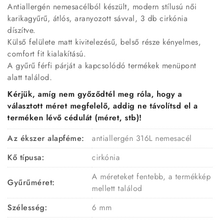
Antiallergén nemesacélból készült, modern stílusú női
karikagyűrű, átlós, aranyozott sávval, 3 db cirkónia
díszítve.
Külső felülete matt kivitelezésű, belső része kényelmes,
comfort fit kialakítású.
A gyűrű férfi párját a kapcsolódó termékek menüpont
alatt találod.
Kérjük, amíg nem győződtél meg róla, hogy a
választott méret megfelelő, addig ne távolítsd el a
terméken lévő cédulát (méret, stb)!
Az ékszer alapféme:
antiallergén 316L nemesacél
Kő típusa:
cirkónia
A méreteket fentebb, a termékkép
Gyűrűméret:
mellett találod
Szélesség:
6 mm