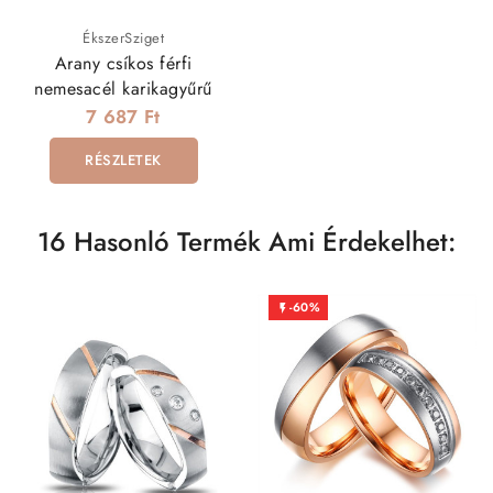
ÉkszerSziget
Arany csíkos férfi
nemesacél karikagyűrű
7 687 Ft
RÉSZLETEK
16 Hasonló Termék Ami Érdekelhet:
-60%
