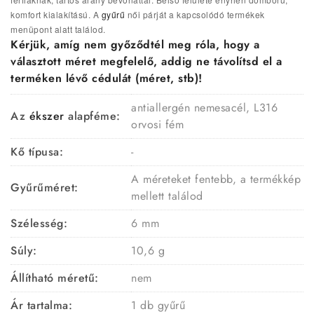
komfort kialakítású.
A
gyűrű
női párját a kapcsolódó termékek
menüpont alatt találod.
Kérjük, amíg nem győződtél meg róla, hogy a
választott méret megfelelő, addig ne távolítsd el a
terméken lévő cédulát (méret, stb)!
antiallergén nemesacél, L316
Az
ékszer
alapféme:
orvosi fém
Kő típusa:
-
A méreteket fentebb, a termékkép
Gyűrűméret:
mellett találod
Szélesség:
6 mm
Súly:
10,6 g
Állítható méretű:
nem
Ár tartalma:
1 db gyűrű