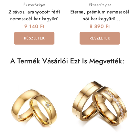
ÉkszerSziget
ÉkszerSziget
2 sávos, aranyozott férfi
Eterna, prémium nemesacél
nemesacél karikagyűrű
női karikagyűrű,
kristályokkal
9 140 Ft
8 890 Ft
RÉSZLETEK
RÉSZLETEK
A Termék Vásárlói Ezt Is Megvették: