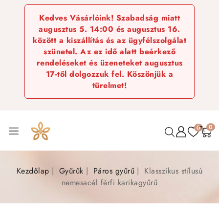
Kedves Vásárlóink! Szabadság miatt
augusztus 5. 14:00 és augusztus 16.
között a kiszállítás és az ügyfélszolgálat
szünetel. Az ez idő alatt beérkező
rendeléseket és üzeneteket augusztus
17-től dolgozzuk fel. Köszönjük a
türelmet!
0
0
Kezdőlap
Gyűrűk
Páros gyűrű
Klasszikus stílusú
nemesacél férfi karikagyűrű