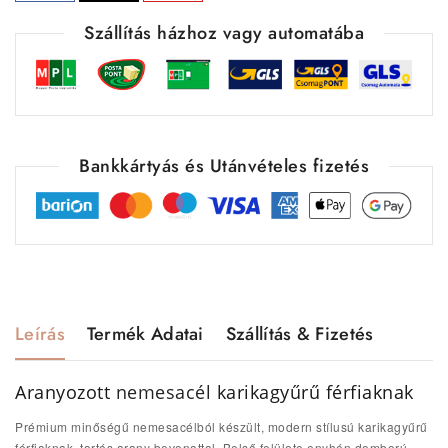
Szállítás házhoz vagy automatába
Bankkártyás és Utánvételes fizetés
Leírás
Termék Adatai
Szállítás & Fizetés
Aranyozott
nemesacél
karikagyűrű férfiaknak
Prémium minőségű nemesacélból készült, modern stílusú karikagyűrű
férfiaknak, tartós arany bevonattal.
Belső felülete enyhén domború,