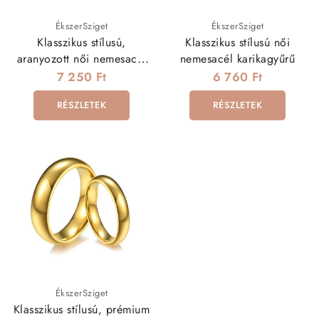
ÉkszerSziget
ÉkszerSziget
Klasszikus stílusú,
Klasszikus stílusú női
aranyozott női nemesacél
nemesacél karikagyűrű
karikagyűrű cirkóniával
7 250 Ft
6 760 Ft
RÉSZLETEK
RÉSZLETEK
ÉkszerSziget
Klasszikus stílusú, prémium