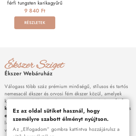
férfi tungsten karikagyűrű
9 840 Ft
RÉSZLETEK
Ékszer Webáruház
Válogass több száz prémium minőségű, stílusos és tartós
nemesacél ékszer és orvosi fém ékszer közül, amelyek
között megtalálhatók a legnépszerűbb darabok is:
férfi
karkötők
, női
nyakláncok
,
karikagyűrűk
,
fülbevalók
és
Ez az oldal sütiket használ, hogy
esküvői kiegészítők
egyaránt. Webáruházunkban a
személyre szabott élményt nyújtson.
legújabb trendeket követő, mégis időtálló ékszerek közül
Az „Elfogadom” gombra kattintva hozzájárulsz a
választhatsz – legyen szó ajándékról, mindennapi