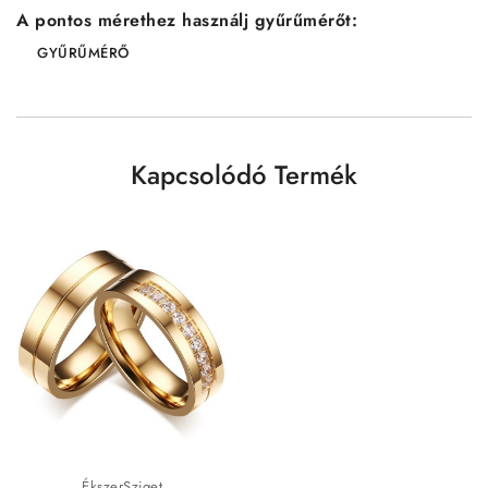
A pontos mérethez használj gyűrűmérőt:
GYŰRŰMÉRŐ
Kapcsolódó Termék
ÉkszerSziget