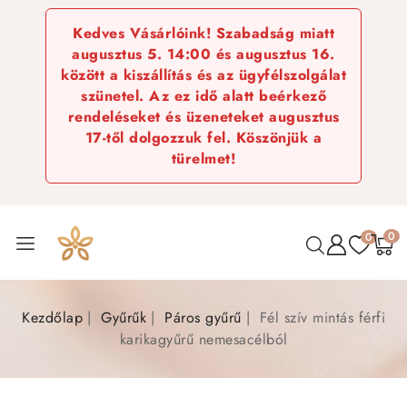
Kedves Vásárlóink! Szabadság miatt
augusztus 5. 14:00 és augusztus 16.
között a kiszállítás és az ügyfélszolgálat
szünetel. Az ez idő alatt beérkező
rendeléseket és üzeneteket augusztus
17-től dolgozzuk fel. Köszönjük a
türelmet!
0
0
Kezdőlap
Gyűrűk
Páros gyűrű
Fél szív mintás férfi
karikagyűrű nemesacélból