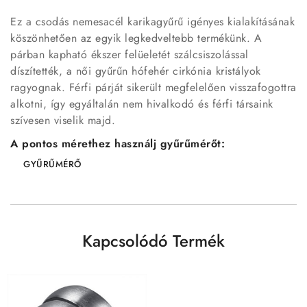
Ez a csodás nemesacél karikagyűrű igényes kialakításának
köszönhetően az egyik legkedveltebb termékünk. A
párban kapható ékszer felüeletét szálcsiszolással
díszítették, a női gyűrűn hófehér cirkónia kristályok
ragyognak. Férfi párját sikerült megfelelően visszafogottra
alkotni, így egyáltalán nem hivalkodó és férfi társaink
szívesen viselik majd.
A pontos mérethez használj gyűrűmérőt:
GYŰRŰMÉRŐ
Kapcsolódó Termék