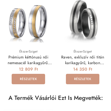
ÉkszerSziget
ÉkszerSziget
Prémium kéttónusú női
Raven, exkluzív női titán
nemesacél karikagyűrű,
karikagyűrű, karbon
cirkónia kövekkel
betéttel
12 809 Ft
14 350 Ft
RÉSZLETEK
RÉSZLETEK
A Termék Vásárlói Ezt Is Megvették: