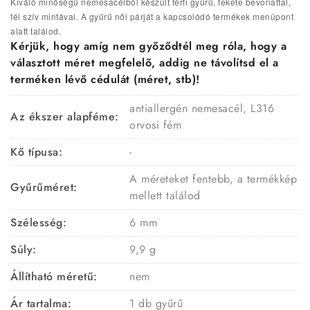
Kiváló minőségű nemesacélból készült férfi gyűrű, fekete bevonattal,
fél szív mintával. A gyűrű női párját a kapcsolódó termékek menüpont
alatt találod.
Kérjük, hogy amíg nem győződtél meg róla, hogy a
választott méret megfelelő, addig ne távolítsd el a
terméken lévő cédulát (méret, stb)!
antiallergén nemesacél, L316
Az ékszer alapféme:
orvosi fém
Kő típusa:
-
A méreteket fentebb, a termékkép
Gyűrűméret:
mellett találod
Szélesség:
6 mm
Súly:
9,9 g
Állítható méretű:
nem
Ár tartalma:
1 db gyűrű