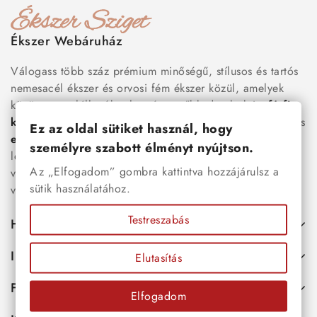
Ékszer Webáruház
Válogass több száz prémium minőségű, stílusos és tartós
nemesacél ékszer és orvosi fém ékszer közül, amelyek
között megtalálhatók a legnépszerűbb darabok is:
férfi
karkötők
, női
nyakláncok
,
karikagyűrűk
,
fülbevalók
és
Ez az oldal sütiket használ, hogy
esküvői kiegészítők
egyaránt. Webáruházunkban a
személyre szabott élményt nyújtson.
legújabb trendeket követő, mégis időtálló ékszerek közül
Az „Elfogadom” gombra kattintva hozzájárulsz a
választhatsz – legyen szó ajándékról, mindennapi
sütik használatához.
viseletről vagy különleges alkalmakról.
Testreszabás
Hasznos
Információk
Elutasítás
Fiókod
Elfogadom