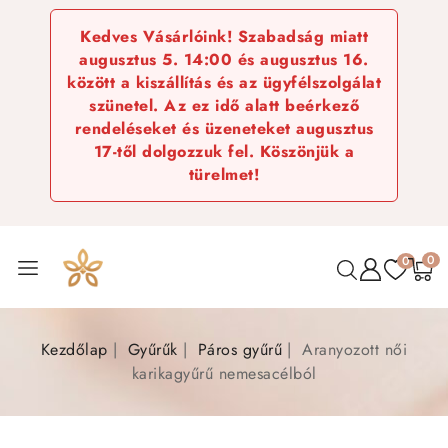
Kedves Vásárlóink! Szabadság miatt
augusztus 5. 14:00 és augusztus 16.
között a kiszállítás és az ügyfélszolgálat
szünetel. Az ez idő alatt beérkező
rendeléseket és üzeneteket augusztus
17-től dolgozzuk fel. Köszönjük a
türelmet!
0
0
Kezdőlap
Gyűrűk
Páros gyűrű
Aranyozott női
karikagyűrű nemesacélból