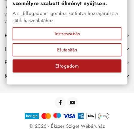
személyre szabott élményt nyújtson.
legújabb trendeket követő, mégis időtálló ékszerek közül
Az „Elfogadom” gombra kattintva hozzájárulsz a
választhatsz – legyen szó ajándékról, mindennapi
sütik használatához.
viseletről vagy különleges alkalmakról.
Testreszabás
Hasznos
Információk
Elutasítás
Fiókod
Elfogadom
Kapcsolat
© 2026 - Ékszer Sziget Webáruház