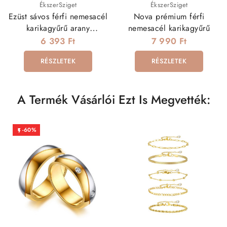
ÉkszerSziget
ÉkszerSziget
Ezüst sávos férfi nemesacél
Nova prémium férfi
karikagyűrű arany
nemesacél karikagyűrű
bevonattal
6 393 Ft
7 990 Ft
RÉSZLETEK
RÉSZLETEK
A Termék Vásárlói Ezt Is Megvették:
-60%
