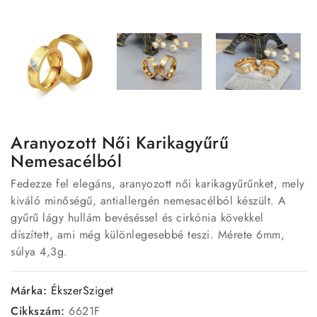
Aranyozott Női Karikagyűrű
Nemesacélból
Fedezze fel elegáns, aranyozott női karikagyűrűnket, mely
kiváló minőségű, antiallergén nemesacélból készült. A
gyűrű lágy hullám bevéséssel és cirkónia kövekkel
díszített, ami még különlegesebbé teszi. Mérete 6mm,
súlya 4,3g.
Márka:
ÉkszerSziget
Cikkszám:
6621F