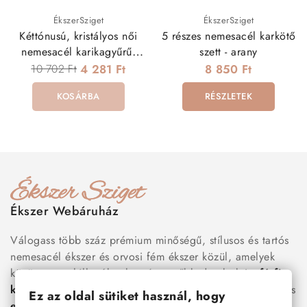
ÉkszerSziget
ÉkszerSziget
Kéttónusú, kristályos női
5 részes nemesacél karkötő
nemesacél karikagyűrű,
szett - arany
hullám bevéséssel
10 702 Ft
4 281 Ft
8 850 Ft
KOSÁRBA
RÉSZLETEK
Ékszer Webáruház
Válogass több száz prémium minőségű, stílusos és tartós
nemesacél ékszer és orvosi fém ékszer közül, amelyek
között megtalálhatók a legnépszerűbb darabok is:
férfi
karkötők
, női
nyakláncok
,
karikagyűrűk
,
fülbevalók
és
Ez az oldal sütiket használ, hogy
esküvői kiegészítők
egyaránt. Webáruházunkban a