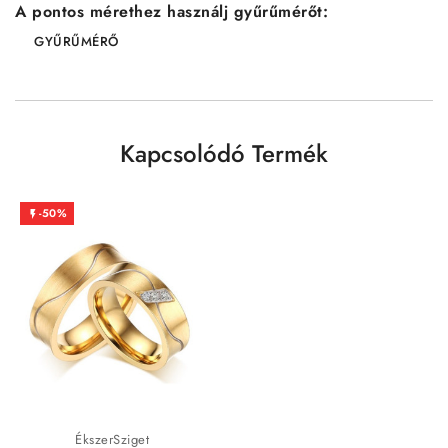
A pontos mérethez használj gyűrűmérőt:
GYŰRŰMÉRŐ
Kapcsolódó Termék
-50%

ÉkszerSziget