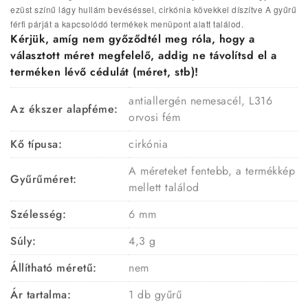
ezüst színű lágy hullám bevéséssel, cirkónia kövekkel díszítve A gyűrű
férfi párját a kapcsolódó termékek menüpont alatt találod.
Kérjük, amíg nem győződtél meg róla, hogy a
választott méret megfelelő, addig ne távolítsd el a
terméken lévő cédulát (méret, stb)!
antiallergén nemesacél, L316
Az ékszer alapféme:
orvosi fém
Kő típusa:
cirkónia
A méreteket fentebb, a termékkép
Gyűrűméret:
mellett találod
Szélesség:
6 mm
Súly:
4,3 g
Állítható méretű:
nem
Ár tartalma:
1 db gyűrű